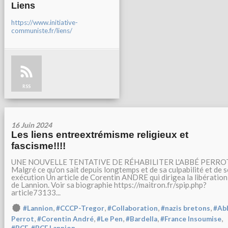
Liens
https://www.initiative-
communiste.fr/liens/
RSS
16 Juin 2024
Les liens entreextrémisme religieux et
fascisme!!!!
UNE NOUVELLE TENTATIVE DE RÉHABILITER L'ABBÉ PERRO
Malgré ce qu'on sait depuis longtemps et de sa culpabilité et de 
exécution Un article de Corentin ANDRE qui dirigea la libération
de Lannion. Voir sa biographie https://maitron.fr/spip.php?
article73133...
,
,
,
,
#Lannion
#CCCP-Tregor
#Collaboration
#nazis bretons
#Ab
,
,
,
,
,
Perrot
#Corentin André
#Le Pen
#Bardella
#France Insoumise
,