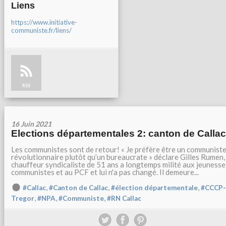
Liens
https://www.initiative-
communiste.fr/liens/
RSS
16 Juin 2021
Elections départementales 2: canton de Callac
Les communistes sont de retour! « Je préfère être un communist
révolutionnaire plutôt qu’un bureaucrate » déclare Gilles Rumen,
chauffeur syndicaliste de 51 ans a longtemps milité aux jeunesse
communistes et au PCF et lui n'a pas changé. Il demeure...
,
,
,
#Callac
#Canton de Callac
#élection départementale
#CCCP-
,
,
,
Tregor
#NPA
#Communiste
#RN Callac