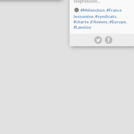
l’expression...
,
#Mélenchon
#France
,
,
Insoumise
#syndicats
,
,
#charte d'Amiens
#Europe
#Lannion