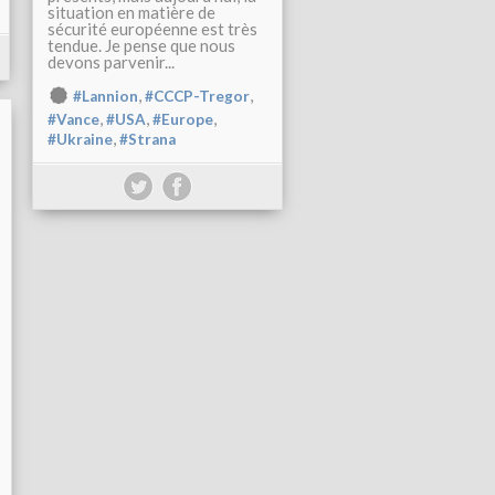
situation en matière de
sécurité européenne est très
tendue. Je pense que nous
devons parvenir...
,
,
#Lannion
#CCCP-Tregor
,
,
,
#Vance
#USA
#Europe
,
#Ukraine
#Strana