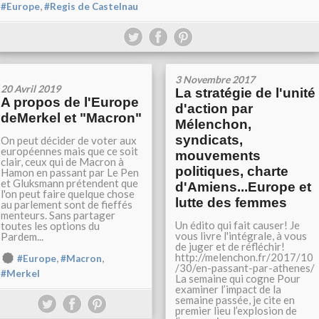
,
#Europe
#Regis de Castelnau
3 Novembre 2017
20 Avril 2019
La stratégie de l'unité
A propos de l'Europe
d'action par
deMerkel et "Macron"
Mélenchon,
syndicats,
On peut décider de voter aux
européennes mais que ce soit
mouvements
clair, ceux qui de Macron à
politiques, charte
Hamon en passant par Le Pen
et Gluksmann prétendent que
d'Amiens...Europe et
l'on peut faire quelque chose
lutte des femmes
au parlement sont de fieffés
menteurs. Sans partager
Un édito qui fait causer! Je
toutes les options du
vous livre l'intégrale, à vous
Pardem...
de juger et de réfléchir!
http://melenchon.fr/2017/10
,
,
#Europe
#Macron
/30/en-passant-par-athenes/
#Merkel
La semaine qui cogne Pour
examiner l’impact de la
semaine passée, je cite en
premier lieu l’explosion de