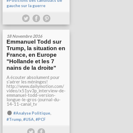
#Positions des candidats de
gauche sur la guerre
18 Novembre 2016
Emmanuel Todd sur
Trump, la situation en
France, en Europe
"Hollande et les 7
nains de la droite"
A écouter absolument pour
s'aérer les méninges!
http://www.dailymotion.com/
video/x51yv3p_interview-de-
emmanuel-todd-version-
longue-le-gros-journal-du-
14-11-canal_tv
,
#Analyse Politique
,
,
#Trump
#USA
#PCF