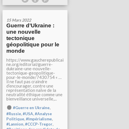
15 Mars 2022
Guerre d’Ukraine :
une nouvelle
tectonique
géopolitique pour le
monde
https://www.gaucherepublicai
ne.org/editorial/guerre-
dukraine-une-nouvelle-
tectonique-geopolitique-
pour-le-monde/7430754 « …
il ne faut pas craindre
d’encourager, contre une
représentation naïve de la
neutralité éthique comme une
bienveillance universelle,...
,
#Guerre en Ukraine
,
,
#Russie
#USA
#Analyse
,
,
Politique
#Impérialisme
,
,
#Lannion
#CCCP-Tregor