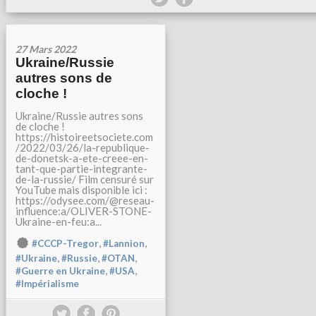
27 Mars 2022
Ukraine/Russie
autres sons de
cloche !
Ukraine/Russie autres sons
de cloche !
https://histoireetsociete.com
/2022/03/26/la-republique-
de-donetsk-a-ete-creee-en-
tant-que-partie-integrante-
de-la-russie/ Film censuré sur
YouTube mais disponible ici :
https://odysee.com/@reseau-
influence:a/OLIVER-STONE-
Ukraine-en-feu:a...
,
,
#CCCP-Tregor
#Lannion
,
,
,
#Ukraine
#Russie
#OTAN
,
,
#Guerre en Ukraine
#USA
#Impérialisme