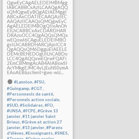
QgwEyCAgAELEDEIMBMgg
IABCABBCxAzILCAAQgAQQ
sQMQgwEyBQgAEIAEMggI
ABCxAxCDATIECAAQAzIEC
AAQAzIICAAQsQMQgwEyC
AgAELEDEIMBOgQIIxAnOh
EILhCABBCxAxCDARDHAR
DRAzoOCC4QgAQQsQMQx
wEQowI6CAguELEDEIMBO
gsILhCABBDHARCjAjoICC4
QgAQQsQM6DgguEIAEELE
DEMcBENEDOgUILhCABDo
LCC4QgAQQxwEQrwFQAFi
2EmCBMmgAcAB4AIABswSI
AcYMkgEJMC4yLjEuNS0ymA
EAoAEB&sclient=gws-wiz...
,
,
#Lannion
#FSU
,
,
#Guingamp
#CGT
,
#Personnesls de santé
,
#Peronnels action sociale
,
,
,
#SUD
#Solidaires
#FO
,
,
#UNSA
#FCPE
#Grève 13
,
janvier
#11 janvier Saint
,
Brieuc
#Grève et action 27
,
,
janvier
#13 janvier
#Parens
,
,
,
d'élèves
#Enseignants
#SNES
,
,
#Tregor
#Grève ecoles