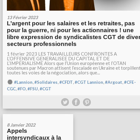
13 Février 2023
L’argent pour les salaires et les retraites, pas
pour la guerre, ni pour les actionnaires ! une
libre expression de syndicalistes CGT de dive
secteurs professionnels
1 février 2023 LES TRAVAILLEURS CONFRONTES A
L’OFFENSIVE GENERALISEE DU CAPITAL ET DE
L’IMPERIALISME Alors que l’Union européenne et l’OTAN
soutenues par Macron attisent l’escalade en Ukraine et torpillen
toutes les voies de la négociation, alors que...
,
,
,
,
,
#Lannion
#Solidaires
#CFDT
#CGT Lannion
#Argoat
#CFE-
,
,
,
CGC
#FO
#FSU
#CGT
8 Janvier 2022
Appels
intersyndicaux à la