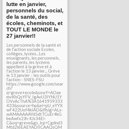
lutte en janvier,
personnels du social,
de la santé, des
écoles, cheminots, et
TOUT LE MONDE le
27 janvier!!
Les personnels de la santé et
de l'action sociale Ecoles,
collèges, lycées...Les
enseignants, les personnels,
les parents, les lycéens
appellent à la grève et à
l'action le 13 janvier... Grève
le 13 janvier - les outils pour
l'action - SNES-FSU
https://www.google.com/sear
ch?
q=greve+ecole&sxsrf=AOae
mvKhQsYFV_IgAvU3IYNU1Y
OVvAcThA%3A1641959333
433&source=hp&ei=pU_eYYX
wF422Uof4kIAD&iflsig=ALs-
wAMAAAAAYd5dtTCuEr4kG
beAwfx2Jh-lUs34Ei-
C&oq=greve&gs_lcp=Cgdnd3
Mtd2l6EAEYADIICAAQsQM