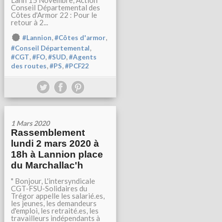
Lann 15 Novembre, Action
Conseil Départemental des
Côtes d'Armor 22 : Pour le
retour à 2...
,
,
#Lannion
#Côtes d'armor
,
#Conseil Départemental
,
,
,
#CGT
#FO
#SUD
#Agents
,
,
des routes
#PS
#PCF22
1 Mars 2020
Rassemblement
lundi 2 mars 2020 à
18h à Lannion place
du Marchallac'h
" Bonjour, L'intersyndicale
CGT-FSU-Solidaires du
Trégor appelle les salarié.es,
les jeunes, les demandeurs
d'emploi, les retraité.es, les
travailleurs indépendants à