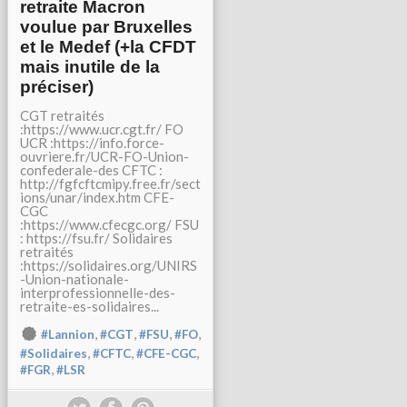
retraite Macron
voulue par Bruxelles
et le Medef (+la CFDT
mais inutile de la
préciser)
CGT retraités
:https://www.ucr.cgt.fr/ FO
UCR :https://info.force-
ouvriere.fr/UCR-FO-Union-
confederale-des CFTC :
http://fgfcftcmipy.free.fr/sect
ions/unar/index.htm CFE-
CGC
:https://www.cfecgc.org/ FSU
: https://fsu.fr/ Solidaires
retraités
:https://solidaires.org/UNIRS
-Union-nationale-
interprofessionnelle-des-
retraite-es-solidaires...
,
,
,
,
#Lannion
#CGT
#FSU
#FO
,
,
,
#Solidaires
#CFTC
#CFE-CGC
,
#FGR
#LSR