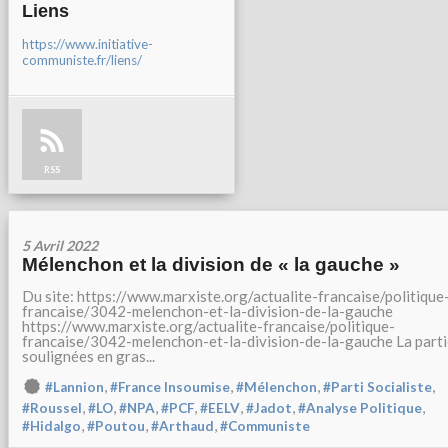
Liens
https://www.initiative-
communiste.fr/liens/
RSS
5 Avril 2022
Mélenchon et la division de « la gauche »
Du site: https://www.marxiste.org/actualite-francaise/politique
francaise/3042-melenchon-et-la-division-de-la-gauche
https://www.marxiste.org/actualite-francaise/politique-
francaise/3042-melenchon-et-la-division-de-la-gauche La part
soulignées en gras...
,
,
,
,
#Lannion
#France Insoumise
#Mélenchon
#Parti Socialiste
,
,
,
,
,
,
,
#Roussel
#LO
#NPA
#PCF
#EELV
#Jadot
#Analyse Politique
,
,
,
#Hidalgo
#Poutou
#Arthaud
#Communiste