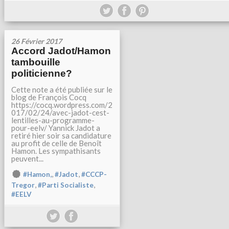
26 Février 2017
Accord Jadot/Hamon
tambouille
politicienne?
Cette note a été publiée sur le
blog de François Cocq
https://cocq.wordpress.com/2
017/02/24/avec-jadot-cest-
lentilles-au-programme-
pour-eelv/ Yannick Jadot a
retiré hier soir sa candidature
au profit de celle de Benoît
Hamon. Les sympathisants
peuvent...
,
,
#Hamon,
#Jadot
#CCCP-
,
,
Tregor
#Parti Socialiste
#EELV