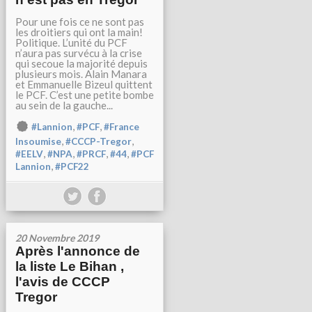
Pour une fois ce ne sont pas
les droitiers qui ont la main!
Politique. L’unité du PCF
n’aura pas survécu à la crise
qui secoue la majorité depuis
plusieurs mois. Alain Manara
et Emmanuelle Bizeul quittent
le PCF. C’est une petite bombe
au sein de la gauche...
,
,
#Lannion
#PCF
#France
,
,
Insoumise
#CCCP-Tregor
,
,
,
,
#EELV
#NPA
#PRCF
#44
#PCF
,
Lannion
#PCF22
20 Novembre 2019
Après l'annonce de
la liste Le Bihan ,
l'avis de CCCP
Tregor