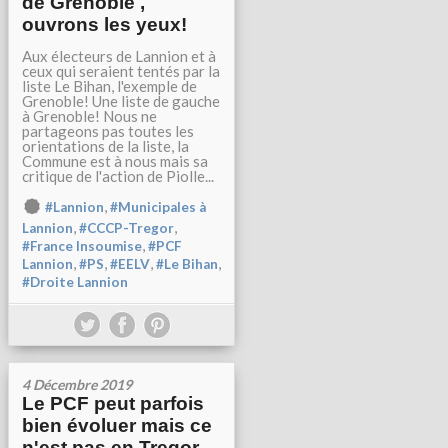
de Grenoble ,
ouvrons les yeux!
Aux électeurs de Lannion et à
ceux qui seraient tentés par la
liste Le Bihan, l'exemple de
Grenoble! Une liste de gauche
à Grenoble! Nous ne
partageons pas toutes les
orientations de la liste, la
Commune est à nous mais sa
critique de l'action de Piolle...
,
#Lannion
#Municipales à
,
,
Lannion
#CCCP-Tregor
,
#France Insoumise
#PCF
,
,
,
,
Lannion
#PS
#EELV
#Le Bihan
#Droite Lannion
4 Décembre 2019
Le PCF peut parfois
bien évoluer mais ce
n'est pas en Tregor