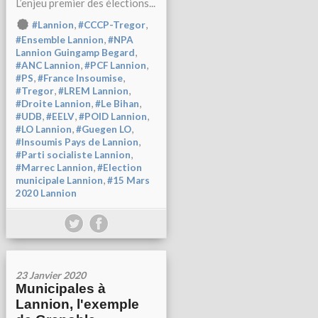
L’enjeu premier des élections...
,
,
#Lannion
#CCCP-Tregor
,
#Ensemble Lannion
#NPA
,
Lannion Guingamp Begard
,
,
#ANC Lannion
#PCF Lannion
,
,
#PS
#France Insoumise
,
,
#Tregor
#LREM Lannion
,
,
#Droite Lannion
#Le Bihan
,
,
,
#UDB
#EELV
#POID Lannion
,
,
#LO Lannion
#Guegen LO
,
#Insoumis Pays de Lannion
,
#Parti socialiste Lannion
,
#Marrec Lannion
#Election
,
municipale Lannion
#15 Mars
2020 Lannion
23 Janvier 2020
Municipales à
Lannion, l'exemple