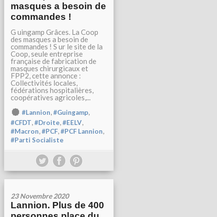
masques a besoin de
commandes !
G uingamp Grâces. La Coop
des masques a besoin de
commandes ! S ur le site de la
Coop, seule entreprise
française de fabrication de
masques chirurgicaux et
FPP2, cette annonce :
Collectivités locales,
fédérations hospitalières,
coopératives agricoles,...
,
,
#Lannion
#Guingamp
,
,
,
#CFDT
#Droite
#EELV
,
,
,
#Macron
#PCF
#PCF Lannion
#Parti Socialiste
23 Novembre 2020
Lannion. Plus de 400
personnes place du