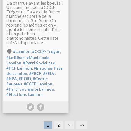
L a charrue avant les boeufs !
U n communiqué du CCCP-
Trégor (*) Ca y est, la fumée
blanche est sortie de la
cheminée de Ste Anne. On
reprend les mêmes et on y
ajoute les concurrents d’hier
et un petit brin
d’autonomistes. Cette liste
qui s’autoproclame...
,
,
#Lannion
#CCCP-Tregor
,
#Le Bihan
#Municipale
,
,
Lannion
#Parti Socialiste
,
#PCF Lannion
#Insoumis Pays
,
,
,
de Lannion
#PRCF
#EELV
,
,
#NPA
#POID
#Cedric
,
,
Seureau
#CCCP Lannion
,
#Parti Socialiste Lannion
#Elections Lannion
1
2
>
>>