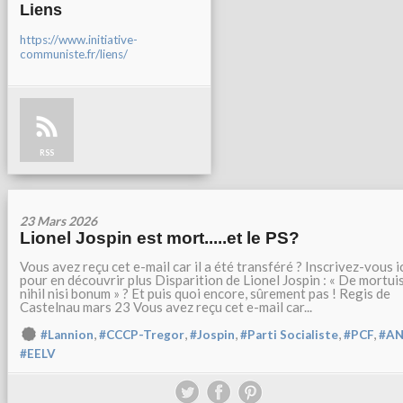
Liens
https://www.initiative-
communiste.fr/liens/
RSS
23 Mars 2026
Lionel Jospin est mort.....et le PS?
Vous avez reçu cet e-mail car il a été transféré ? Inscrivez-vous i
pour en découvrir plus Disparition de Lionel Jospin : « De mortui
nihil nisi bonum » ? Et puis quoi encore, sûrement pas ! Regis de
Castelnau mars 23 Vous avez reçu cet e-mail car...
,
,
,
,
,
#Lannion
#CCCP-Tregor
#Jospin
#Parti Socialiste
#PCF
#A
#EELV