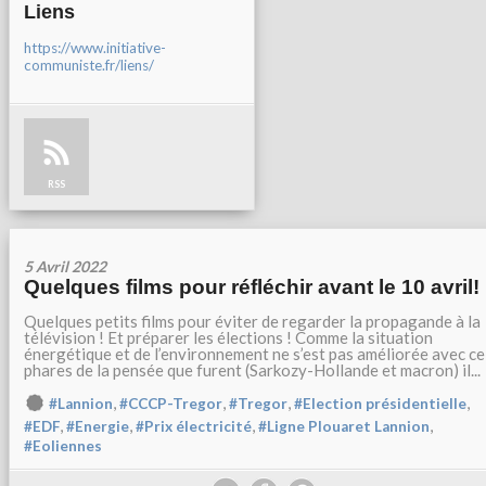
Liens
https://www.initiative-
communiste.fr/liens/
RSS
5 Avril 2022
Quelques films pour réfléchir avant le 10 avril!
Quelques petits films pour éviter de regarder la propagande à la
télévision ! Et préparer les élections ! Comme la situation
énergétique et de l’environnement ne s’est pas améliorée avec ce
phares de la pensée que furent (Sarkozy-Hollande et macron) il...
,
,
,
,
#Lannion
#CCCP-Tregor
#Tregor
#Election présidentielle
,
,
,
,
#EDF
#Energie
#Prix électricité
#Ligne Plouaret Lannion
#Eoliennes