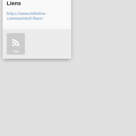
Liens
https://www.initiative-
communiste.fr/liens/
RSS