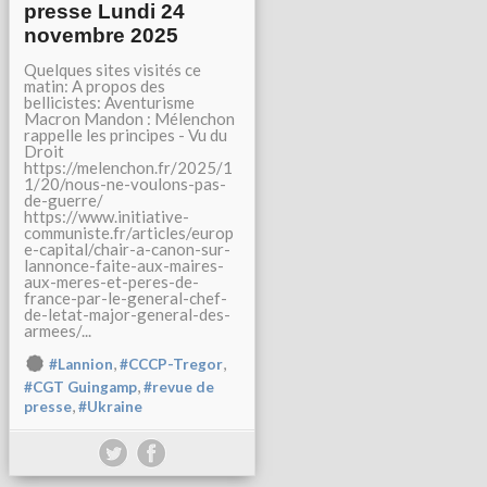
presse Lundi 24
novembre 2025
Quelques sites visités ce
matin: A propos des
bellicistes: Aventurisme
Macron Mandon : Mélenchon
rappelle les principes - Vu du
Droit
https://melenchon.fr/2025/1
1/20/nous-ne-voulons-pas-
de-guerre/
https://www.initiative-
communiste.fr/articles/europ
e-capital/chair-a-canon-sur-
lannonce-faite-aux-maires-
aux-meres-et-peres-de-
france-par-le-general-chef-
de-letat-major-general-des-
armees/...
,
,
#Lannion
#CCCP-Tregor
,
#CGT Guingamp
#revue de
,
presse
#Ukraine