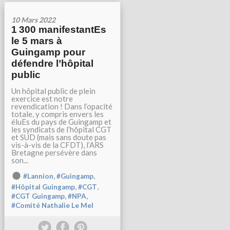
10 Mars 2022
1 300 manifestantEs
le 5 mars à
Guingamp pour
défendre l’hôpital
public
Un hôpital public de plein
exercice est notre
revendication ! Dans l’opacité
totale, y compris envers les
éluEs du pays de Guingamp et
les syndicats de l’hôpital CGT
et SUD (mais sans doute pas
vis-à-vis de la CFDT), l’ARS
Bretagne persévère dans
son...
,
,
#Lannion
#Guingamp
,
,
#Hôpital Guingamp
#CGT
,
,
#CGT Guingamp
#NPA
#Comité Nathalie Le Mel