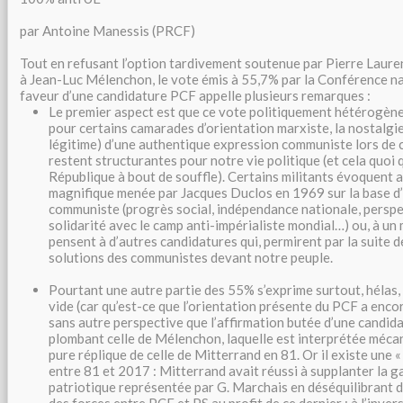
par Antoine Manessis (PRCF)
Tout en refusant l’option tardivement soutenue par Pierre Lauren
à Jean-Luc Mélenchon, le vote émis à 55,7% par la Conférence 
faveur d’une candidature PCF appelle plusieurs remarques :
Le premier aspect est que ce vote politiquement hétérogèn
pour certains camarades d’orientation marxiste, la nostalgi
légitime) d’une authentique expression communiste lors de c
restent structurantes pour notre vie politique (et cela quoi
République à bout de souffle). Certains militants évoquent 
magnifique menée par Jacques Duclos en 1969 sur la base d
communiste (progrès social, indépendance nationale, perspe
solidarité avec le camp anti-impérialiste mondial…) ou, à un 
pensent à d’autres candidatures qui, permirent par la suite d
solutions des communistes devant notre peuple.
Pourtant une autre partie des 55% s’exprime surtout, hélas, u
vide (car qu’est-ce que l’orientation présente du PCF a enc
sans autre perspective que l’affirmation butée d’une cand
plombant celle de Mélenchon, laquelle est interprétée mé
pure réplique de celle de Mitterrand en 81. Or il existe une «
entre 81 et 2017 : Mitterrand avait réussi à supplanter la g
patriotique représentée par G. Marchais en déséquilibrant 