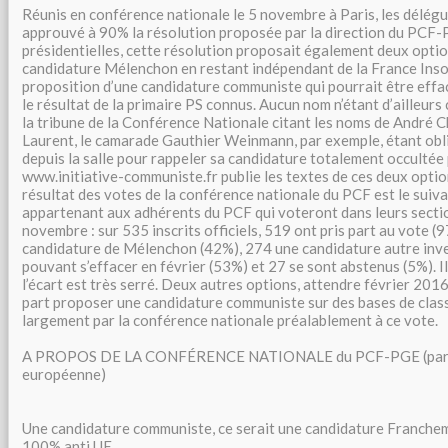
Réunis en conférence nationale le 5 novembre à Paris, les délé
approuvé à 90% la résolution proposée par la direction du PCF-
présidentielles, cette résolution proposait également deux option
candidature Mélenchon en restant indépendant de la France Insou
proposition d’une candidature communiste qui pourrait être effac
le résultat de la primaire PS connus. Aucun nom n’étant d’ailleurs 
la tribune de la Conférence Nationale citant les noms de André 
Laurent, le camarade Gauthier Weinmann, par exemple, étant obli
depuis la salle pour rappeler sa candidature totalement occultée p
www.initiative-communiste.fr publie les textes de ces deux optio
résultat des votes de la conférence nationale du PCF est le suivan
appartenant aux adhérents du PCF qui voteront dans leurs secti
novembre : sur 535 inscrits officiels, 519 ont pris part au vote (
candidature de Mélenchon (42%), 274 une candidature autre inve
pouvant s’effacer en février (53%) et 27 se sont abstenus (5%). I
l’écart est très serré. Deux autres options, attendre février 2016
part proposer une candidature communiste sur des bases de class
largement par la conférence nationale préalablement à ce vote.
A PROPOS DE LA CONFÉRENCE NATIONALE du PCF-PGE (parti
européenne)
Une candidature communiste, ce serait une candidature Franche
100% anti UE