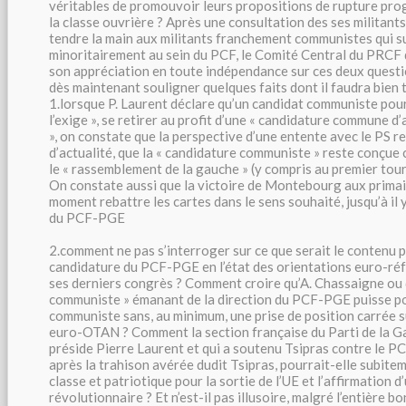
véritables de promouvoir leurs propositions de rupture pro
la classe ouvrière ? Après une consultation des ses militants
tendre la main aux militants franchement communistes qui s
minoritairement au sein du PCF, le Comité Central du PRC
son appréciation en toute indépendance sur ces deux questio
dès maintenant souligner quelques faits dont il faudra bien 
1.lorsque P. Laurent déclare qu’un candidat communiste pourra
l’exige », se retirer au profit d’une « candidature commune d’
», on constate que la perspective d’une entente avec le PS r
d’actualité, que la « candidature communiste » reste conçue
le « rassemblement de la gauche » (y compris au premier tour d
On constate aussi que la victoire de Montebourg aux primai
moment rebattre les cartes dans le sens souhaité, jusqu’à il y
du PCF-PGE
2.comment ne pas s’interroger sur ce que serait le contenu po
candidature du PCF-PGE en l’état des orientations euro-réf
ses derniers congrès ? Comment croire qu’A. Chassaigne ou q
communiste » émanant de la direction du PCF-PGE puisse po
communiste sans, au minimum, une prise de position carrée su
euro-OTAN ? Comment la section française du Parti de la 
préside Pierre Laurent et qui a soutenu Tsipras contre le PC
après la trahison avérée dudit Tsipras, pourrait-elle subite
classe et patriotique pour la sortie de l’UE et l’affirmation 
révolutionnaire ? Et n’est-il pas illusoire, malgré l’entière b