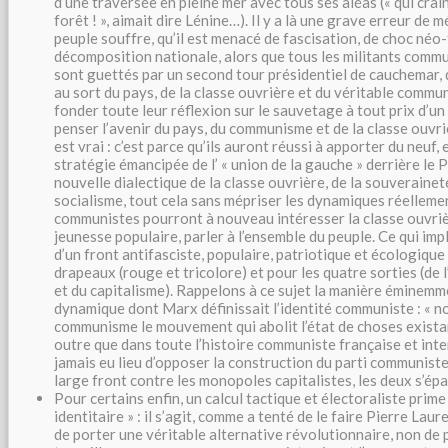
d’une traversée en pleine mer avec tous ses aléas (« qui craint
forêt ! », aimait dire Lénine…). Il y a là une grave erreur de 
peuple souffre, qu’il est menacé de fascisation, de choc néo
décomposition nationale, alors que tous les militants comm
sont guettés par un second tour présidentiel de cauchemar, 
au sort du pays, de la classe ouvrière et du véritable commu
fonder toute leur réflexion sur le sauvetage à tout prix d’un 
penser l’avenir du pays, du communisme et de la classe ouvriè
est vrai : c’est parce qu’ils auront réussi à apporter du neuf, 
stratégie émancipée de l’ « union de la gauche » derrière le 
nouvelle dialectique de la classe ouvrière, de la souverainet
socialisme, tout cela sans mépriser les dynamiques réellemen
communistes pourront à nouveau intéresser la classe ouvrièr
jeunesse populaire, parler à l’ensemble du peuple. Ce qui imp
d’un front antifasciste, populaire, patriotique et écologiqu
drapeaux (rouge et tricolore) et pour les quatre sorties (de l
et du capitalisme). Rappelons à ce sujet la manière éminemm
dynamique dont Marx définissait l’identité communiste : « 
communisme le mouvement qui abolit l’état de choses exista
outre que dans toute l’histoire communiste française et intern
jamais eu lieu d’opposer la construction du parti communiste
large front contre les monopoles capitalistes, les deux s’ép
Pour certains enfin, un calcul tactique et électoraliste prime
identitaire » : il s’agit, comme a tenté de le faire Pierre Lau
de porter une véritable alternative révolutionnaire, non de