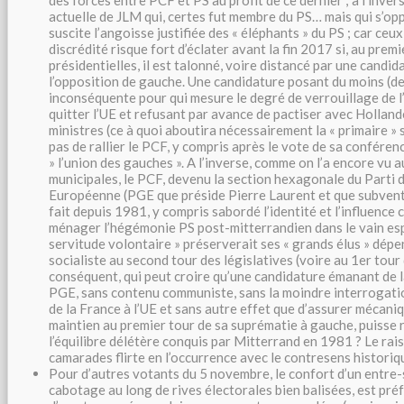
des forces entre PCF et PS au profit de ce dernier ; à l’inver
actuelle de JLM qui, certes fut membre du PS… mais qui s’opp
suscite l’angoisse justifiée des « éléphants » du PS ; car ceux
discrédité risque fort d’éclater avant la fin 2017 si, au prem
présidentielles, il est talonné, voire distancé par une candi
l’opposition de gauche. Une candidature posant du moins (de
inconséquente pour qui mesure le degré de verrouillage de l’
quitter l’UE et refusant par avance de pactiser avec Hollande
ministres (ce à quoi aboutira nécessairement la « primaire » 
pas de rallier le PCF, y compris après le vote de sa confére
» l’union des gauches ». A l’inverse, comme on l’a encore vu 
municipales, le PCF, devenu la section hexagonale du Parti 
Européenne (PGE que préside Pierre Laurent et que subvent
fait depuis 1981, y compris sabordé l’identité et l’influence
ménager l’hégémonie PS post-mitterrandien dans le vain esp
servitude volontaire » préserverait ses « grands élus » dép
socialiste au second tour des législatives (voire au 1er tour
conséquent, qui peut croire qu’une candidature émanant de 
PGE, sans contenu communiste, sans la moindre interrogati
de la France à l’UE et sans autre effet que d’assurer mécani
maintien au premier tour de sa suprématie à gauche, puisse
l’équilibre délétère conquis par Mitterrand en 1981 ? Le ra
camarades flirte en l’occurrence avec le contresens historiq
Pour d’autres votants du 5 novembre, le confort d’un entre-
cabotage au long de rives électorales bien balisées, est pré