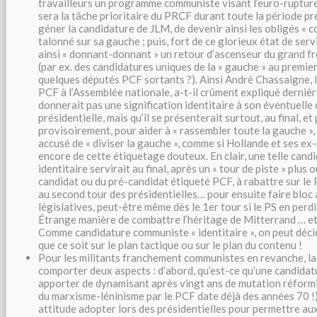
travailleurs un programme communiste visant l’euro-rupture 
sera la tâche prioritaire du PRCF durant toute la période pré
géner la candidature de JLM, de devenir ainsi les obligés « 
talonné sur sa gauche ; puis, fort de ce glorieux état de servic
ainsi « donnant-donnant » un retour d’ascenseur du grand fr
(par ex. des candidatures uniques de la « gauche » au premie
quelques députés PCF sortants ?). Ainsi André Chassaigne, 
PCF à l’Assemblée nationale, a-t-il crûment expliqué dernièr
donnerait pas une signification identitaire à son éventuelle
présidentielle, mais qu’il se présenterait surtout, au final, et
provisoirement, pour aider à « rassembler toute la gauche »
accusé de « diviser la gauche », comme si Hollande et ses ex
encore de cette étiquetage douteux.
En clair, une telle can
identitaire servirait au final, après un « tour de piste » plus
candidat ou du pré-candidat étiqueté PCF, à rabattre sur le P
au second tour des présidentielles… pour ensuite faire bloc 
législatives, peut-être même dès le 1er tour si le PS en perdi
Étrange manière de combattre l’héritage de Mitterrand … 
Comme candidature communiste « identitaire », on peut déc
que ce soit sur le plan tactique ou sur le plan du contenu !
Pour les militants franchement communistes en revanche, la
comporter deux aspects : d’abord, qu’est-ce qu’une candid
apporter de dynamisant après vingt ans de mutation réformi
du marxisme-léninisme par le PCF date déjà des années 70 !) 
attitude adopter lors des présidentielles pour permettre a