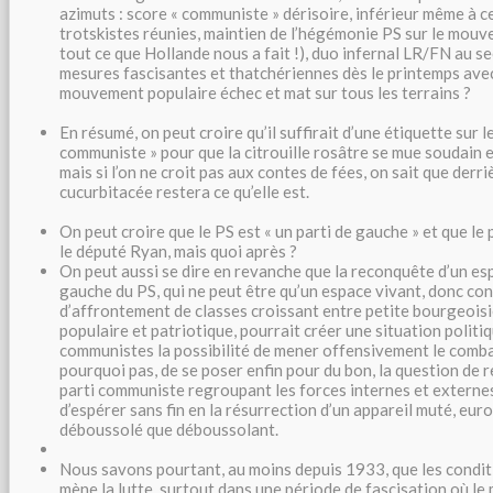
azimuts : score « communiste » dérisoire, inférieur même à c
trotskistes réunies, maintien de l’hégémonie PS sur le mouv
tout ce que Hollande nous a fait !), duo infernal LR/FN au se
mesures fascisantes et thatchériennes dès le printemps avec
mouvement populaire échec et mat sur tous les terrains ?
En résumé, on peut croire qu’il suffirait d’une étiquette sur l
communiste » pour que la citrouille rosâtre se mue soudain 
mais si l’on ne croit pas aux contes de fées, on sait que derriè
cucurbitacée restera ce qu’elle est.
On peut croire que le PS est « un parti de gauche » et que le 
le député Ryan, mais quoi après ?
On peut aussi se dire en revanche que la reconquête d’un esp
gauche du PS, qui ne peut être qu’un espace vivant, donc con
d’affrontement de classes croissant entre petite bourgeois
populaire et patriotique, pourrait créer une situation politi
communistes la possibilité de mener offensivement le combat 
pourquoi pas, de se poser enfin pour du bon, la question de r
parti communiste regroupant les forces internes et externes
d’espérer sans fin en la résurrection d’un appareil muté, eur
déboussolé que déboussolant.
Nous savons pourtant, au moins depuis 1933, que les condit
mène la lutte, surtout dans une période de fascisation où l