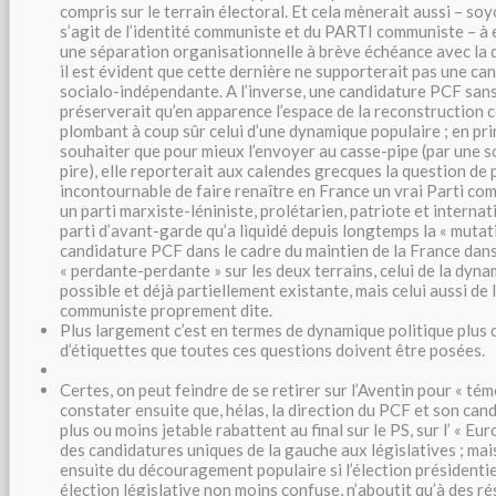
compris sur le terrain électoral. Et cela mènerait aussi – soyo
s’agit de l’identité communiste et du PARTI communiste – à 
une séparation organisationnelle à brève échéance avec la d
il est évident que cette dernière ne supporterait pas une ca
socialo-indépendante. A l’inverse, une candidature PCF san
préserverait qu’en apparence l’espace de la reconstruction 
plombant à coup sûr celui d’une dynamique populaire ; en prim
souhaiter que pour mieux l’envoyer au casse-pipe (par une s
pire), elle reporterait aux calendes grecques la question de 
incontournable de faire renaître en France un vrai Parti com
un parti marxiste-léniniste, prolétarien, patriote et internat
parti d’avant-garde qu’a liquidé depuis longtemps la « mutati
candidature PCF dans le cadre du maintien de la France dans 
« perdante-perdante » sur les deux terrains, celui de la dyn
possible et déjà partiellement existante, mais celui aussi de
communiste proprement dite.
Plus largement c’est en termes de dynamique politique plus 
d’étiquettes que toutes ces questions doivent être posées.
Certes, on peut feindre de se retirer sur l’Aventin pour « té
constater ensuite que, hélas, la direction du PCF et son can
plus ou moins jetable rabattent au final sur le PS, sur l’ « Eur
des candidatures uniques de la gauche aux législatives ; mai
ensuite du découragement populaire si l’élection présidentiel
élection législative non moins confuse, n’aboutit qu’à des r