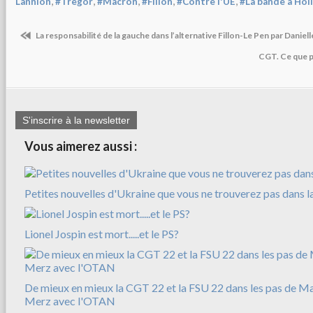
,
,
,
,
,
Lannion
#Tregor
#Macron
#Fillon
#Contre l'UE
#La bande à Hol
La responsabilité de la gauche dans l’alternative Fillon-Le Pen par Daniell
CGT. Ce que p
S'inscrire à la newsletter
Vous aimerez aussi :
Petites nouvelles d'Ukraine que vous ne trouverez pas dans l
Lionel Jospin est mort.....et le PS?
De mieux en mieux la CGT 22 et la FSU 22 dans les pas de M
Merz avec l'OTAN