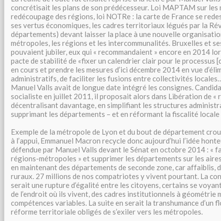
concrétisait les plans de son prédécesseur. Loi MAPTAM sur les
redécoupage des régions, loi NOTRe : la carte de France se redes
ses vertus économiques, les cadres territoriaux légués par la R
départements) devant laisser la place à une nouvelle organisatio
métropoles, les régions et les intercommunalités. Bruxelles et s
pouvaient jubiler, eux qui « recommandaient » encore en 2014 lors
pacte de stabilité de «fixer un calendrier clair pour le processus 
en cours et prendre les mesures d’ici décembre 2014 en vue d’éli
administratifs, de faciliter les fusions entre collectivités locales…
Manuel Valls avait de longue date intégré les consignes. Candidat,
socialiste en juillet 2011, il proposait alors dans Libération de 
décentralisant davantage, en simplifiant les structures administ
supprimant les départements – et en réformant la fiscalité locale 
Exemple de la métropole de Lyon et du bout de département cro
à l’appui, Emmanuel Macron recycle donc aujourd’hui l’idée hont
défendue par Manuel Valls devant le Sénat en octobre 2014 : « f
régions-métropoles » et supprimer les départements sur les aires
en maintenant des départements de seconde zone, car affaiblis, d
ruraux. 27 millions de nos compatriotes y vivent pourtant. La c
serait une rupture d’égalité entre les citoyens, certains se voyan
de l’endroit où ils vivent, des cadres institutionnels à géométrie 
compétences variables. La suite en serait la transhumance d’un fl
réforme territoriale obligés de s’exiler vers les métropoles.