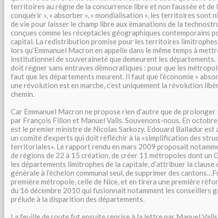
territoires au règne de la concurrence libre et non faussée et de l
conquérir », « absorber », « mondialisation », les territoires sont 
de vie pour laisser le champ libre aux émanations de la technostr
conçues comme les réceptacles géographiques contemporains po
capital. La redistribution promise pour les territoires limitrophes
lors qu’Emmanuel Macron en appelle dans le même temps à mettre
institutionnel de souveraineté que demeurent les départements
doit régner sans entraves démocratiques : pour que les métropol
faut que les départements meurent. Il faut que l’économie « absor
une révolution est en marche, c’est uniquement la révolution libé
chemin.
Car Emmanuel Macron ne propose rien d’autre que de prolonger la
par François Fillon et Manuel Valls. Souvenons-nous. En octobre
est le premier ministre de Nicolas Sarkozy. Edouard Balladur est 
un comité d’experts qui doit réfléchir à la «simplification des stru
territoriales». Le rapport rendu en mars 2009 proposait notamm
de régions de 22 à 15 création, de créer 11 métropoles dont un 
les départements limitrophes de la capitale, d’attribuer la claus
générale à l’échelon communal seul, de supprimer des cantons…Fr
première métropole, celle de Nice, et en tirera une première réform
du 16 décembre 2010 qui fusionnait notamment les conseillers g
prélude à la disparition des départements.
La feuille de route fut ensuite reprise à la lettre par Manuel Valls