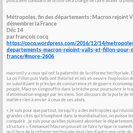
politiciens cumulard de droite sera chargé de faire avaler la pil
Métropoles, fin des départements : Macron rejoint Va
démembrer la France
Déc 14
par francois cocq
https://cocq.wordpress.com/2016/12/14/metropoles
departements-macron-rejoint-valls-et-fillon-pour
france/#more-2606
macronIl y a ceux qui ont la paternité de la réforme territoriale. Et
Là où Fillon puis Valls ont théorisé et mis en oeuvre l’explosion d
en substituant le principe de concurrence et de guerre économique 
peuple, Macron s’engouffre dans la brèche pour poursuivre le trav
d’atomisation engagé par les siens. Son discours de la porte de Ver
matière rien à envier à ceux de ses aînés.
« Je suis pour que partout, lorsqu’il y a des métropoles qui réussis
grandes cités qui triomphent dans la mondialisation, on puisse les a
conquérir , je suis pour qu’elles puissent absorber le département
structure ». Emmanuel Macron pouvait se faire lyrique ce samedi 
qu’il livre de la réforme territoriale n’est rien d’autre que celle d