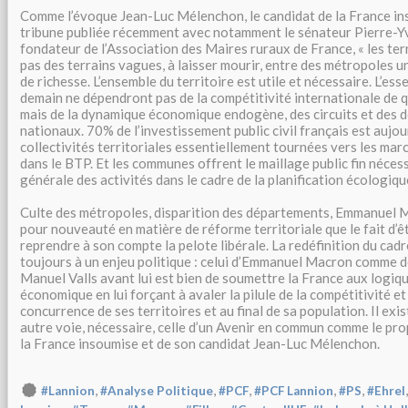
Comme l’évoque Jean-Luc Mélenchon, le candidat de la France in
tribune publiée récemment avec notamment le sénateur Pierre-
fondateur de l’Association des Maires ruraux de France, « les ter
pas des terrains vagues, à laisser mourir, entre des métropoles u
de richesse. L’ensemble du territoire est utile et nécessaire. L’ess
demain ne dépendront pas de la compétitivité internationale de q
mais de la dynamique économique endogène, des circuits et des 
nationaux. 70% de l’investissement public civil français est aujour
collectivités territoriales essentiellement tournées vers les ma
dans le BTP. Et les communes offrent le maillage public fin nécess
générale des activités dans le cadre de la planification écologique
Culte des métropoles, disparition des départements, Emmanuel M
pour nouveauté en matière de réforme territoriale que le fait d’êt
reprendre à son compte la pelote libérale. La redéfinition du cad
toujours à un enjeu politique : celui d’Emmanuel Macron comme de
Manuel Valls avant lui est bien de soumettre la France aux logiq
économique en lui forçant à avaler la pilule de la compétitivité et
concurrence de ses territoires et au final de sa population. Il e
autre voie, nécessaire, celle d’un Avenir en commun comme le p
la France insoumise et de son candidat Jean-Luc Mélenchon.
,
,
,
,
,
#Lannion
#Analyse Politique
#PCF
#PCF Lannion
#PS
#Ehrel