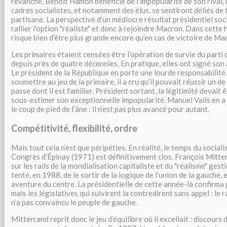
revanche, Benoît Hamon bénéficie de l’impopularité de son rival,
cadres socialistes, et notamment des élus, se sentiront déliés de
partisane. La perspective d’un médiocre résultat présidentiel soc
rallier l’option "réaliste" et donc à rejoindre Macron. Dans cette
risque bien d’être plus grande encore qu’en cas de victoire de Man
Les primaires étaient censées être l’opération de survie du parti
depuis près de quatre décennies. En pratique, elles ont signé son 
Le président de la République en porte une lourde responsabilité
soumettre au jeu de la primaire, il a cru qu’il pouvait réussir un d
passe dont il est familier. Président sortant, la légitimité devait ê
sous-estimer son exceptionnelle impopularité. Manuel Valls en a 
le coup de pied de l’âne : il n’est pas plus avancé pour autant.
Compétitivité, flexibilité, ordre
Mais tout cela n’est que péripéties. En réalité, le temps du social
Congrès d’Épinay (1971) est définitivement clos. François Mitter
sur les rails de la mondialisation capitaliste et du "réalisme" gesti
tenté, en 1988, de le sortir de la logique de l’union de la gauche,
aventure du centre. La présidentielle de cette année-là confirma p
mais les législatives qui suivirent la contredirent sans appel : l
n’a pas convaincu le peuple de gauche.
Mitterrand reprit donc le jeu d’équilibre où il excellait : discours