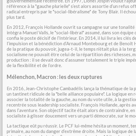
gouvernementale recentrée. En 1997, Lionel Jospin voulut rajeun
référence à la "gauche plurielle" s’est alors assortie d’un refus of
radical entrepris par le "social-libéralisme" de Tony Blair. Il écho
plus tard.
En 2012, François Hollande ouvrit sa campagne sur une tonalité 
intégra Manuel Valls, le "social-libéral" assumé, dans son équipe 
confia le poste décisif de l’Intérieur. En 2014, il lui livra les clés
l’impulsion et la bénédiction d’Arnaud Montebourg et de Benoît
de la pratique du pouvoir, jugea-t-il, le temps n’était plus à la ter
socialisme ne pouvait être celui de la répartition des richesses, ma
production : il se devait donc d’assumer totalement le triple impér
de la flexibilité et de l’ordre.
Mélenchon, Macron : les deux ruptures
En 2016, Jean-Christophe Cambadélis lança la thématique de la pri
un tantinet ridicule de la "belle alliance populaire". La logique en r
associer la totalité de la gauche, au nom du vote utile, à la ges
recentrée sous leadership socialiste. François Hollande, après av
dans l’aventure. Son objectif tacite était alors de contraindre, en 
socialiste à glisser doucement vers un parti démocrate, sur le mod
La tactique eût pu réussir. Le PCF lui-même hésita un moment, tent
primaire, au nom du danger d’extrême droite. Mais la logique de l