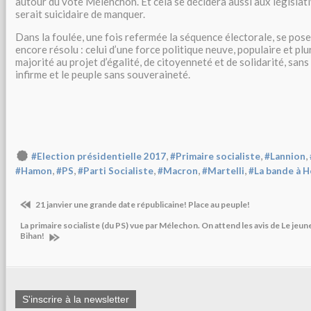
autour du vote Mélenchon. Et cela se décidera aussi aux législativ
serait suicidaire de manquer.
Dans la foulée, une fois refermée la séquence électorale, se pose
encore résolu : celui d’une force politique neuve, populaire et plu
majorité au projet d’égalité, de citoyenneté et de solidarité, sans
infirme et le peuple sans souveraineté.
,
,
,
#Election présidentielle 2017
#Primaire socialiste
#Lannion
,
,
,
,
,
#Hamon
#PS
#Parti Socialiste
#Macron
#Martelli
#La bande à H
21 janvier une grande date républicaine! Place au peuple!
La primaire socialiste (du PS) vue par Mélechon. On attend les avis de Le jeun
Bihan!
S'inscrire à la newsletter