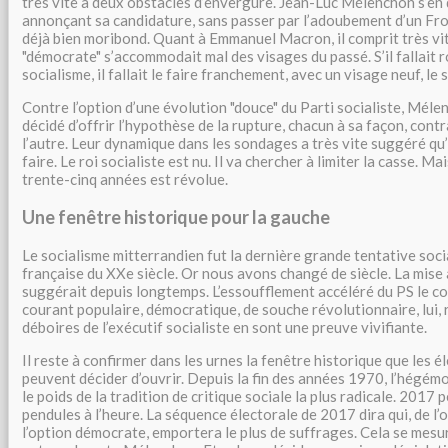
très vite à deux obstacles d’envergure. Jean-Luc Mélenchon s’en
annonçant sa candidature, sans passer par l’adoubement d’un Fro
déjà bien moribond. Quant à Emmanuel Macron, il comprit très vit
"démocrate" s’accommodait mal des visages du passé. S’il fallait 
socialisme, il fallait le faire franchement, avec un visage neuf, le s
Contre l’option d’une évolution "douce" du Parti socialiste, Mél
décidé d’offrir l’hypothèse de la rupture, chacun à sa façon, contr
l’autre. Leur dynamique dans les sondages a très vite suggéré qu’i
faire. Le roi socialiste est nu. Il va chercher à limiter la casse. 
trente-cinq années est révolue.
Une fenêtre historique pour la gauche
Le socialisme mitterrandien fut la dernière grande tentative so
française du XXe siècle. Or nous avons changé de siècle. La mise à
suggérait depuis longtemps. L’essoufflement accéléré du PS le co
courant populaire, démocratique, de souche révolutionnaire, lui, r
déboires de l’exécutif socialiste en sont une preuve vivifiante.
Il reste à confirmer dans les urnes la fenêtre historique que les 
peuvent décider d’ouvrir. Depuis la fin des années 1970, l’hégémo
le poids de la tradition de critique sociale la plus radicale. 2017 
pendules à l’heure. La séquence électorale de 2017 dira qui, de l’
l’option démocrate, emportera le plus de suffrages. Cela se mesure