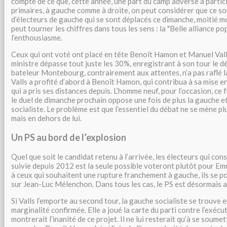
compte de ce que, cette année, une part du camp adverse a partic
primaires, à gauche comme à droite, on peut considérer que ce son
d’électeurs de gauche qui se sont déplacés ce dimanche, moitié m
peut tourner les chiffres dans tous les sens : la "Belle alliance pop
l’enthousiasme.
Ceux qui ont voté ont placé en tête Benoît Hamon et Manuel Vall
ministre dépasse tout juste les 30%, enregistrant à son tour le dé
bateleur Montebourg, contrairement aux attentes, n’a pas raflé la
Valls a profité d’abord à Benoît Hamon, qui contribua à sa mise e
qui a pris ses distances depuis. L’homme neuf, pour l’occasion, ce fu
le duel de dimanche prochain oppose une fois de plus la gauche et
socialiste. Le problème est que l’essentiel du débat ne se mène plu
mais en dehors de lui.
Un PS au bord de l’explosion
Quel que soit le candidat retenu à l’arrivée, les électeurs qui con
suivie depuis 2012 est la seule possible voteront plutôt pour 
à ceux qui souhaitent une rupture franchement à gauche, ils se p
sur Jean-Luc Mélenchon. Dans tous les cas, le PS est désormais a
Si Valls l’emporte au second tour, la gauche socialiste se trouve 
marginalité confirmée. Elle a joué la carte du parti contre l’exécut
montrerait l’inanité de ce projet. Il ne lui resterait qu’à se soumett