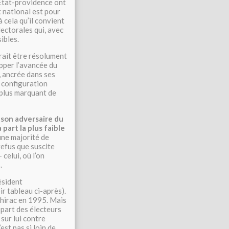
l’État-providence ont
t national est pour
à cela qu’il convient
lectorales qui, avec
ibles.
vrait être résolument
pper l’avancée du
, ancrée dans ses
a configuration
e plus marquant de
 son adversaire du
 part la plus faible
une majorité de
 refus que suscite
 celui, où l’on
.
ésident
ir tableau ci-après).
hirac en 1995. Mais
a part des électeurs
sur lui contre
est pas si loin de