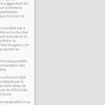
le suggéraient les
out confirmé la
implantation
Sud-Est (voir les
ls n’avaient pas à
ilité est à chercher
nt la droite et la
préférer la
 l’état d’urgence, on
 acceptant les
n’est plus possible
ent pendant cinq
rême.
 a d’ores et déjà
ée demain par le
, au-delà même, de
tour de 2002 était
n tocsin.
ne marginalité et au