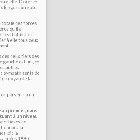
tre elle. D’ores et
prolonger son vote
é totale des forces
rce qu’il a
le est habilitée à
ier à elle tous ceux
ment.
 des deux tiers des
e gauche est uni, ce
les autres
es sympathisants de
é un noyau de la
our parvenir à un
 au premier, dans
tuant à un niveau
 hypothèses de
itionnent la
s ici : la
es années 1980,