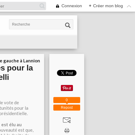
Connexion
+
Créer mon blog
ie gauche à Lannion
es pour la
lli
0
le vote de
tunités pour la
Repost
résidentielle.
 est élu au
uveauté est que,