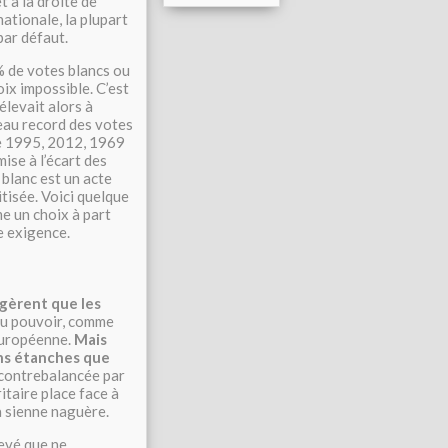
 à la droite de
ationale, la plupart
par défaut.
% de votes blancs ou
oix impossible. C’est
élevait alors à
veau record des votes
de 1995, 2012, 1969
ise à l’écart des
 blanc est un acte
tisée. Voici quelque
e un choix à part
e exigence.
ggèrent que les
 au pouvoir, comme
 européenne.
Mais
ins étanches que
s contrebalancée par
itaire place face à
la sienne naguère.
levé que ne