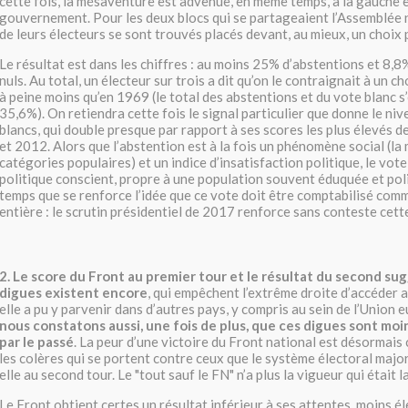
cette fois, la mésaventure est advenue, en même temps, à la gauche et
gouvernement. Pour les deux blocs qui se partageaient l’Assemblée n
de leurs électeurs se sont trouvés placés devant, au mieux, un choix 
Le résultat est dans les chiffres : au moins 25% d’abstentions et 8,8
nuls. Au total, un électeur sur trois a dit qu’on le contraignait à un ch
à peine moins qu’en 1969 (le total des abstentions et du vote blanc s’
35,6%). On retiendra cette fois le signal particulier que donne le ni
blancs, qui double presque par rapport à ses scores les plus élevés 
et 2012. Alors que l’abstention est à la fois un phénomène social (la m
catégories populaires) et un indice d’insatisfaction politique, le vote
politique conscient, propre à une population souvent éduquée et poli
temps que se renforce l’idée que ce vote doit être comptabilisé comm
entière : le scrutin présidentiel de 2017 renforce sans conteste cett
2. Le score du Front au premier tour et le résultat du second su
digues existent encore
, qui empêchent l’extrême droite d’accéder
elle a pu y parvenir dans d’autres pays, y compris au sein de l’Union
nous constatons aussi, une fois de plus, que ces digues sont mo
par le passé
. La peur d’une victoire du Front national est désormai
les colères qui se portent contre ceux que le système électoral major
elle au second tour. Le "tout sauf le FN" n’a plus la vigueur qui était 
Le Front obtient certes un résultat inférieur à ses attentes, moins é