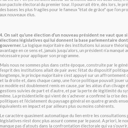
son pactole électoral du premier tour. Il pourrait être, dès lors, le pr
des bases les plus fragiles pour le fameux "état de grâce" que l’on pr
aux nouveaux élus.
4. On sait qu’une élection d’un nouveau président ne vaut que si 
élections législatives qui lui donnent la base parlementaire dont 
gouverner.
La logique majoritaire des institutions lui assure théor
avantage en ce sens et, jamais jusqu’alors, un président n’a manqué a
nécessaire pour appliquer son programme.
Mais nous ne sommes plus dans cette époque, construite par le génér
l’esprit des institutions allait de pair avec l’état du dispositif politi
longtemps, le principe majoritaire s’est appuyé sur un affrontement c
et la droite et, dans chaque camp, une force politique pouvait jouer 
ce modèle est doublement remis en cause, par les aléas d’un clivage é
gestions suivies de part et d’autre, et par la perte de légitimité du s
même. La présidentielle qui vient de s’achever a confirmé la crise des
politiques et l’éclatement du paysage général en quatre grands ense
équivalents en impact et par ailleurs plus ou moins cohérents.
Le caractère quasiment automatique du lien entre les consultations p
législatives n’est donc plus assuré comme par le passé. A priori, le 
manque pas d’atouts dans la confrontation électorale qui va s’ouvrir