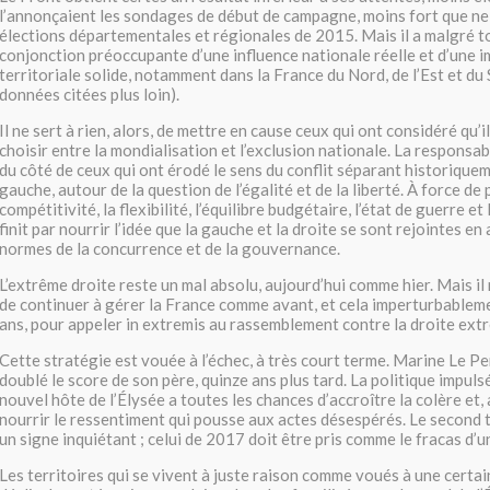
l’annonçaient les sondages de début de campagne, moins fort que ne 
élections départementales et régionales de 2015. Mais il a malgré t
conjonction préoccupante d’une influence nationale réelle et d’une 
territoriale solide, notamment dans la France du Nord, de l’Est et du 
données citées plus loin).
Il ne sert à rien, alors, de mettre en cause ceux qui ont considéré qu’i
choisir entre la mondialisation et l’exclusion nationale. La responsab
du côté de ceux qui ont érodé le sens du conflit séparant historiqueme
gauche, autour de la question de l’égalité et de la liberté. À force de 
compétitivité, la flexibilité, l’équilibre budgétaire, l’état de guerre et
finit par nourrir l’idée que la gauche et la droite se sont rejointes en
normes de la concurrence et de la gouvernance.
L’extrême droite reste un mal absolu, aujourd’hui comme hier. Mais il 
de continuer à gérer la France comme avant, et cela imperturbablem
ans, pour appeler in extremis au rassemblement contre la droite ext
Cette stratégie est vouée à l’échec, à très court terme. Marine Le Pen
doublé le score de son père, quinze ans plus tard. La politique impuls
nouvel hôte de l’Élysée a toutes les chances d’accroître la colère et
nourrir le ressentiment qui pousse aux actes désespérés. Le second 
un signe inquiétant ; celui de 2017 doit être pris comme le fracas d’u
Les territoires qui se vivent à juste raison comme voués à une certai