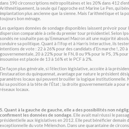
dans 190 circonscriptions métropolitaines et les 20% dans 412 d’ent
Arithmétiquement, la seule qui l’approche est Marine Le Pen, qui bé
implantation plus ancienne que la sienne. Mais l’arithmétique et la po
toujours bon ménage.
Les quelques données de sondage disponibles laissent prévoir pour l
dispersion comparable à celle du premier tour présidentiel. Selon Ips
sondés ne souhaite pas qu’Emmanuel Macron ait une majorité absol
conduire sa politique. Quant à l’Ifop et à Harris Interactive, ils test
intentions de vote : 22 à 26% pour des candidats d’En marche !, 20 à
gouvernementale, 20 à 22% pour le FN, 8 ou 9% pour le PS, 3% pour
insoumise est placée de 13 à 16% et le PCF à 2%.
De façon plus générale, si l’élection législative, accolée à la présiden
l’instauration du quinquennat, avantage par nature le président désig
paramètres locaux qui peuvent brouiller la logique institutionnelle.
lui sa position à la tête de l’État ; la droite gouvernementale a pour e
réseaux locaux.
5. Quant à la gauche de gauche, elle a des possibilités non négli
confirment les données de sondage.
Elle avait mal réussi le passag
présidentielle aux législatives en 2012. Elle peut bénéficier demain
exceptionnelle du vote Mélenchon. Dans une quarantaine de circonscr