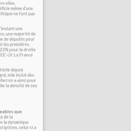
re elles.
néficie même d’une
litique ne font pas
’instant une
os, une majorité de
ue de députés pour
ent les premières
 22% pour la droite
 EE-LV. La France
tielle depuis
né, elle inclut des
 Macron a ainsi pour
lle la densité de ses
geables que
e de la
 de la dynamique
iptions, celui-ci a