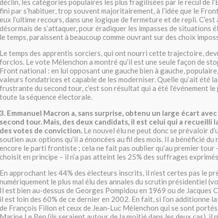
déclin, les catégories populaires les plus fragilisées par le recul de 
fini par s’habituer, trop souvent majoritairement, à l’idée que le Fron
eux l’ultime recours, dans une logique de fermeture et de repli. C’est 
désormais de s’attaquer, pour éradiquer les impasses de situations é
le temps, paraissent à beaucoup comme ouvrant sur des choix imposs
Le temps des apprentis sorciers, qui ont nourri cette trajectoire, de
forclos. Le vote Mélenchon a montré qu’il est une seule façon de sto
Front national : en lui opposant une gauche bien à gauche, populaire
valeurs fondatrices et capable de les moderniser. Quelle qu’ait été l
frustrante du second tour, c’est son résultat qui a été l’événement l
toute la séquence électorale.
3. Emmanuel Macron a, sans surprise, obtenu un large écart avec
second tour. Mais, des deux candidats, il est celui qui a recueilli la
des votes de conviction.
Le nouvel élu ne peut donc se prévaloir d’
soutien aux options qu’il a énoncées au fil des mois. Il a bénéficié du
encore le parti frontiste ; cela ne fait pas oublier qu’au premier tour –
choisit en principe – il n’a pas atteint les 25% des suffrages exprimés
En approchant les 44% des électeurs inscrits, il n’est certes pas le pr
numériquement le plus mal élu des annales du scrutin présidentiel (vo
Il est bien au-dessus de Georges Pompidou en 1969 ou de Jacques C
il est loin des 60% de ce dernier en 2002. En fait, si l’on additionne l
de François Fillon et ceux de Jean-Luc Mélenchon qui se sont portés 
Marine Le Pen (ils seraient autour de la moitié dans les deux cas), il n’