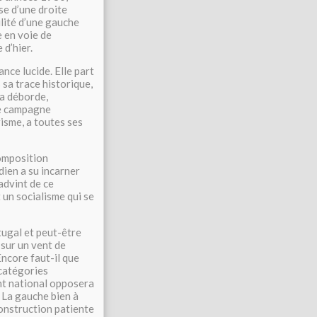
se d’une droite
ilité d’une gauche
 en voie de
 d’hier.
nce lucide. Elle part
s sa trace historique,
la déborde,
ne campagne
risme, a toutes ses
composition
dien a su incarner
 advint de ce
un socialisme qui se
tugal et peut-être
 sur un vent de
Encore faut-il que
 catégories
ont national opposera
 La gauche bien à
construction patiente