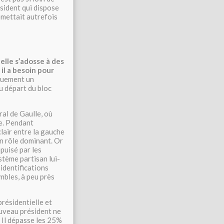
ésident qui dispose
omettait autrefois
elle s’adosse à des
il a besoin pour
iquement un
u départ du bloc
al de Gaulle, où
que. Pendant
lair entre la gauche
un rôle dominant. Or
puisé par les
ystème partisan lui-
 identifications
mbles, à peu près
résidentielle et
nouveau président ne
. Il dépasse les 25%