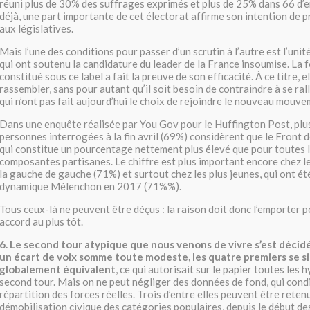
réuni plus de 30% des suffrages exprimés et plus de 25% dans 66 d’en
déjà, une part importante de cet électorat affirme son intention de 
aux législatives.
Mais l’une des conditions pour passer d’un scrutin à l’autre est l’unit
qui ont soutenu la candidature du leader de la France insoumise. La fo
constitué sous ce label a fait la preuve de son efficacité. À ce titre, el
rassembler, sans pour autant qu’il soit besoin de contraindre à se rall
qui n’ont pas fait aujourd’hui le choix de rejoindre le nouveau mouve
Dans une enquête réalisée par You Gov pour le Huffington Post, plus
personnes interrogées à la fin avril (69%) considèrent que le Front d
qui constitue un pourcentage nettement plus élevé que pour toutes 
composantes partisanes. Le chiffre est plus important encore chez l
la gauche de gauche (71%) et surtout chez les plus jeunes, qui ont ét
dynamique Mélenchon en 2017 (71%%).
Tous ceux-là ne peuvent être déçus : la raison doit donc l’emporter p
accord au plus tôt.
6. Le second tour atypique que nous venons de vivre s’est décidé
un écart de voix somme toute modeste, les quatre premiers se si
globalement équivalent
, ce qui autorisait sur le papier toutes les
second tour. Mais on ne peut négliger des données de fond, qui cond
répartition des forces réelles. Trois d’entre elles peuvent être retenue
démobilisation civique des catégories populaires, depuis le début d