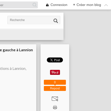
Connexion
+
Créer mon blog
ie gauche à Lannion
ations à Lannion,
0
Repost