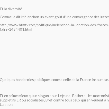
Et la diversité...
Comme le dit Mélenchon un avant goût d'une convergence des lutte
http://www.bfmtv.com/politique/melenchon-la-jonction-des-forces-
faire-1434401.html
Quelques banderoles politiques comme celle de la France Insoumise..
Et en prime mieux qu'un slogan pour Lejeune, Botherel, les macronist
supplétifs LR ou socialistes, Bref contre tous ceux qui en veulent à 
Lannion