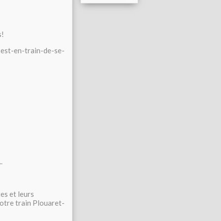
s!
est-en-train-de-se-
.
es et leurs
notre train Plouaret-