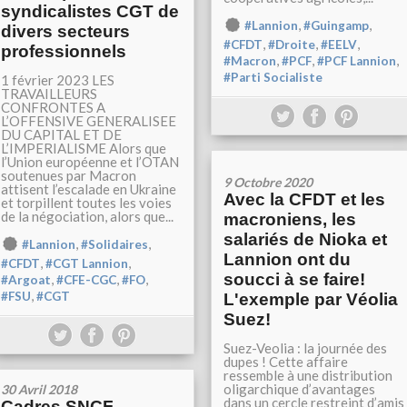
syndicalistes CGT de
,
,
#Lannion
#Guingamp
divers secteurs
,
,
,
#CFDT
#Droite
#EELV
professionnels
,
,
,
#Macron
#PCF
#PCF Lannion
#Parti Socialiste
1 février 2023 LES
TRAVAILLEURS
CONFRONTES A
L’OFFENSIVE GENERALISEE
DU CAPITAL ET DE
L’IMPERIALISME Alors que
l’Union européenne et l’OTAN
soutenues par Macron
9 Octobre 2020
attisent l’escalade en Ukraine
Avec la CFDT et les
et torpillent toutes les voies
de la négociation, alors que...
macroniens, les
salariés de Nioka et
,
,
#Lannion
#Solidaires
Lannion ont du
,
,
#CFDT
#CGT Lannion
soucci à se faire!
,
,
,
#Argoat
#CFE-CGC
#FO
,
#FSU
#CGT
L'exemple par Véolia
Suez!
Suez-Veolia : la journée des
dupes ! Cette affaire
ressemble à une distribution
oligarchique d’avantages
30 Avril 2018
dans un cercle restreint d’amis
Cadres SNCF