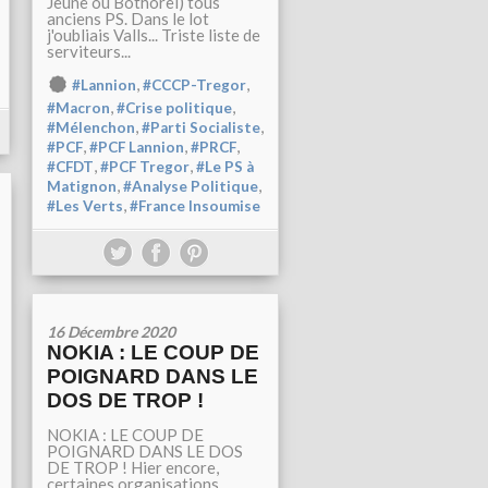
Jeune ou Bothorel) tous
anciens PS. Dans le lot
j'oubliais Valls... Triste liste de
serviteurs...
,
,
#Lannion
#CCCP-Tregor
,
,
#Macron
#Crise politique
,
,
#Mélenchon
#Parti Socialiste
,
,
,
#PCF
#PCF Lannion
#PRCF
,
,
#CFDT
#PCF Tregor
#Le PS à
,
,
Matignon
#Analyse Politique
,
#Les Verts
#France Insoumise
16 Décembre 2020
NOKIA : LE COUP DE
POIGNARD DANS LE
DOS DE TROP !
NOKIA : LE COUP DE
POIGNARD DANS LE DOS
DE TROP ! Hier encore,
certaines organisations