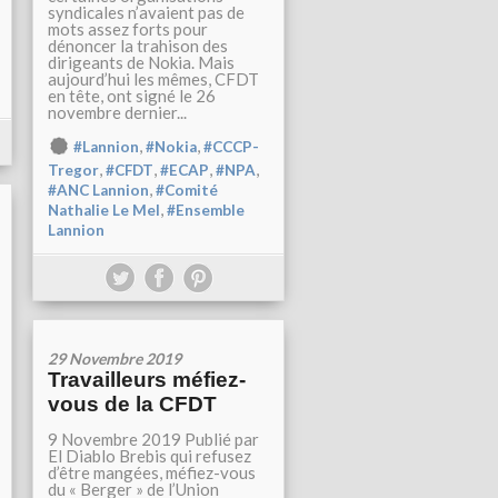
syndicales n’avaient pas de
mots assez forts pour
dénoncer la trahison des
dirigeants de Nokia. Mais
aujourd’hui les mêmes, CFDT
en tête, ont signé le 26
novembre dernier...
,
,
#Lannion
#Nokia
#CCCP-
,
,
,
,
Tregor
#CFDT
#ECAP
#NPA
,
#ANC Lannion
#Comité
,
Nathalie Le Mel
#Ensemble
Lannion
29 Novembre 2019
Travailleurs méfiez-
vous de la CFDT
9 Novembre 2019 Publié par
El Diablo Brebis qui refusez
d’être mangées, méfiez-vous
du « Berger » de l’Union