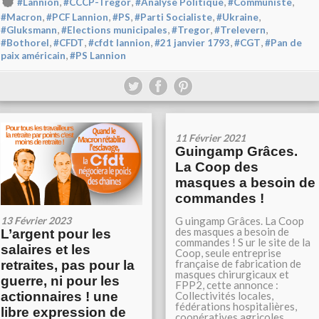
,
,
,
,
#Lannion
#CCCP-Tregor
#Analyse Politique
#Communiste
,
,
,
,
,
#Macron
#PCF Lannion
#PS
#Parti Socialiste
#Ukraine
,
,
,
,
#Gluksmann
#Elections municipales
#Tregor
#Trelevern
,
,
,
,
,
#Bothorel
#CFDT
#cfdt lannion
#21 janvier 1793
#CGT
#Pan de
,
paix américain
#PS Lannion
11 Février 2021
Guingamp Grâces.
La Coop des
masques a besoin de
commandes !
G uingamp Grâces. La Coop
13 Février 2023
des masques a besoin de
L’argent pour les
commandes ! S ur le site de la
salaires et les
Coop, seule entreprise
française de fabrication de
retraites, pas pour la
masques chirurgicaux et
guerre, ni pour les
FPP2, cette annonce :
Collectivités locales,
actionnaires ! une
fédérations hospitalières,
libre expression de
coopératives agricoles,...