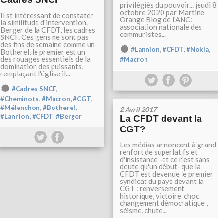
privilégiés du pouvoir... jeudi 8
octobre 2020 par Martine
Il st intéressant de constater
Orange Blog de l'ANC:
la similitude d'intervention.
association nationale des
Berger de la CFDT, les cadres
communistes...
SNCF. Ces gens ne sont pas
des fins de semaine comme un
,
,
,
#Lannion
#CFDT
#Nokia
Botherel, le premier est un
des rouages essentiels de la
#Macron
domination des puissants,
remplaçant l'église il...
,
#Cadres SNCF
,
,
,
#Cheminots
#Macron
#CGT
,
,
#Mélenchon
#Botherel
2 Avril 2017
,
,
#Lannion
#CFDT
#Berger
La CFDT devant la
CGT?
Les médias annoncent à grand
renfort de superlatifs et
d'insistance -et ce n'est sans
doute qu'un début- que la
CFDT est devenue le premier
syndicat du pays devant la
CGT : renversement
historique, victoire, choc,
changement démocratique ,
séisme, chute...