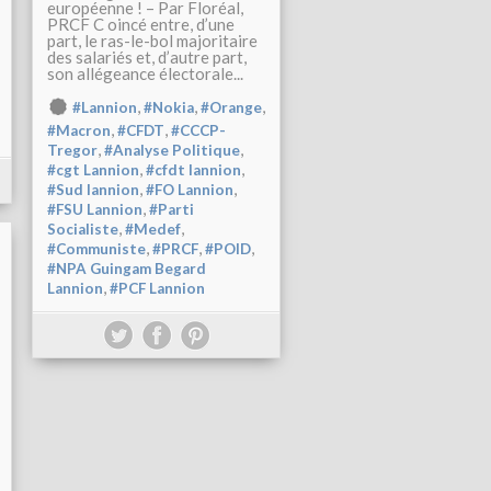
européenne ! – Par Floréal,
PRCF C oincé entre, d’une
part, le ras-le-bol majoritaire
des salariés et, d’autre part,
son allégeance électorale...
,
,
,
#Lannion
#Nokia
#Orange
,
,
#Macron
#CFDT
#CCCP-
,
,
Tregor
#Analyse Politique
,
,
#cgt Lannion
#cfdt lannion
,
,
#Sud lannion
#FO Lannion
,
#FSU Lannion
#Parti
,
,
Socialiste
#Medef
,
,
,
#Communiste
#PRCF
#POID
#NPA Guingam Begard
,
Lannion
#PCF Lannion