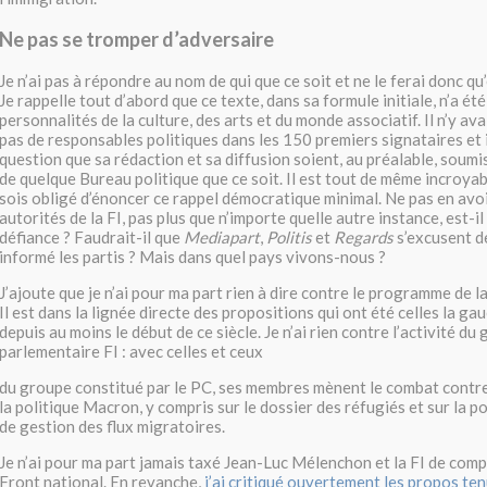
Ne pas se tromper d’adversaire
Je n’ai pas à répondre au nom de qui que ce soit et ne le ferai donc q
Je rappelle tout d’abord que ce texte, dans sa formule initiale, n’a ét
personnalités de la culture, des arts et du monde associatif. Il n’y a
pas de responsables politiques dans les 150 premiers signataires et il
question que sa rédaction et sa diffusion soient, au préalable, soumi
de quelque Bureau politique que ce soit. Il est tout de même incroyab
sois obligé d’énoncer ce rappel démocratique minimal. Ne pas en avoi
autorités de la FI, pas plus que n’importe quelle autre instance, est-il
défiance ? Faudrait-il que
Mediapart
,
Politis
et
Regards
s’excusent d
informé les partis ? Mais dans quel pays vivons-nous ?
J’ajoute que je n’ai pour ma part rien à dire contre le programme de 
Il est dans la lignée directe des propositions qui ont été celles la g
depuis au moins le début de ce siècle. Je n’ai rien contre l’activité du
parlementaire FI : avec celles et ceux
du groupe constitué par le PC, ses membres mènent le combat contre
la politique Macron, y compris sur le dossier des réfugiés et sur la 
de gestion des flux migratoires.
Je n’ai pour ma part jamais taxé Jean-Luc Mélenchon et la FI de comp
Front national. En revanche,
j’ai critiqué ouvertement les propos te