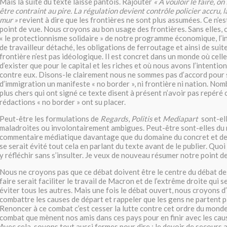
Mais la suite du texte laisse pantois. Rajouter
« A vouloir le faire, on
être contraint au pire. La régulation devient contrôle policier accru, la
mur »
revient à dire que les frontières ne sont plus assumées. Ce n’es
point de vue. Nous croyons au bon usage des frontières. Sans elles
« le protectionnisme solidaire » de notre programme économique, l’in
de travailleur détaché, les obligations de ferroutage et ainsi de sui
frontière n’est pas idéologique. Il est concret dans un monde où celle
d’exister que pour le capital et les riches et où nous avons l’intention
contre eux. Disons-le clairement nous ne sommes pas d’accord pour 
d’immigration un manifeste « no border », ni frontière ni nation. Nom
plus chers qui ont signé ce texte disent à présent n’avoir pas repéré 
rédactions « no border » ont su placer.
Peut-être les formulations de
Regards
,
Politis
et
Mediapart
sont-el
maladroites ou involontairement ambigues. Peut-être sont-elles du 
commentaire médiatique davantage que du domaine du concret et de 
se serait évité tout cela en parlant du texte avant de le publier. Quoi 
y réfléchir sans s’insulter. Je veux de nouveau résumer notre point de
Nous ne croyons pas que ce débat doivent être le centre du débat d
faire serait faciliter le travail de Macron et de l’extrême droite qui s
éviter tous les autres. Mais une fois le débat ouvert, nous croyons d’
combattre les causes de départ et rappeler que les gens ne partent pa
Renoncer à ce combat c’est cesser la lutte contre cet ordre du monde
combat que mènent nos amis dans ces pays pour en finir avec les caus
Avec cela, soyons tout aussi fermes pour dire : le devoir de secours