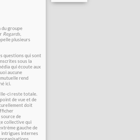
n du groupe
ar
Regards
,
pelle plusieurs
s questions qui sont
nscrites sous la
média qui écoute aux
 quoi aucune
 mutuelle rend
é ici.
le-ci reste totale.
 point de vue et de
turellement doit
fficher
 source de
e collective qui
d’extrème gauche de
s intrigues internes
s organisations