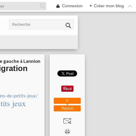
Connexion
+
Créer mon blog
ie gauche à Lannion
igration
ns-de-petits-jeux/
tits jeux
0
Repost