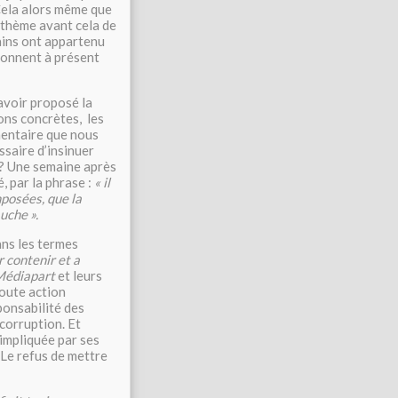
Cela alors même que
 thème avant cela de
ains ont appartenu
donnent à présent
 avoir proposé la
ons concrètes, les
mentaire que nous
ssaire d’insinuer
 ? Une semaine après
, par la phrase :
« il
mposées, que la
uche ».
ans les termes
r contenir et a
édiapart
et leurs
toute action
ponsabilité des
corruption. Et
impliquée par ses
 Le refus de mettre