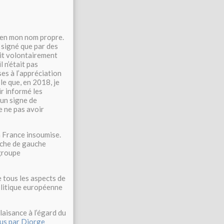
u’en mon nom propre.
é signé que par des
vait volontairement
 n’était pas
ses à l’appréciation
le que, en 2018, je
r informé les
 un signe de
e ne pas avoir
la France insoumise.
auche de gauche
 groupe
 tous les aspects de
politique européenne
laisance à l’égard du
nus par Djorge