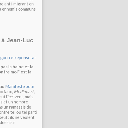
che anti-migrant en
os ennemis communs
e à Jean-Luc
a-guerre-reponse-a-
pas la haine et la
ontre moi" est la
 au
Manifeste pour
toriaux,
Mediapart
,
qui l’écrivent, mais
es et un nombre
as un ramassis de
tre tel ou tel parti
ul : ils ne veulent
idées sur