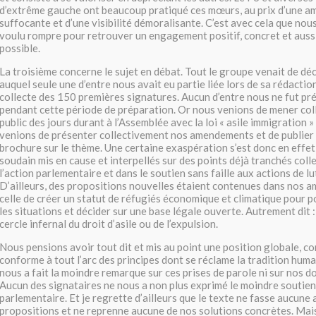
d’extrême gauche ont beaucoup pratiqué ces mœurs, au prix d’une a
suffocante et d’une visibilité démoralisante. C’est avec cela que nou
voulu rompre pour retrouver un engagement positif, concret et aussi
possible.
La troisième concerne le sujet en débat. Tout le groupe venait de dé
auquel seule une d’entre nous avait eu partie liée lors de sa rédaction
collecte des 150 premières signatures. Aucun d’entre nous ne fut pr
pendant cette période de préparation. Or nous venions de mener col
public des jours durant à l’Assemblée avec la loi « asile immigration
venions de présenter collectivement nos amendements et de publier
brochure sur le thème. Une certaine exaspération s’est donc en effet
soudain mis en cause et interpellés sur des points déjà tranchés colle
l’action parlementaire et dans le soutien sans faille aux actions de lu
D’ailleurs, des propositions nouvelles étaient contenues dans no
celle de créer un statut de réfugiés économique et climatique pour p
les situations et décider sur une base légale ouverte. Autrement dit 
cercle infernal du droit d’asile ou de l’expulsion.
Nous pensions avoir tout dit et mis au point une position globale, co
conforme à tout l’arc des principes dont se réclame la tradition hum
nous a fait la moindre remarque sur ces prises de parole ni sur nos d
Aucun des signataires ne nous a non plus exprimé le moindre soutien 
parlementaire. Et je regrette d’ailleurs que le texte ne fasse aucune 
propositions et ne reprenne aucune de nos solutions concrètes. Mais