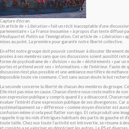
Capture d’écran
Un article de
« Libération »
fait un récit inacceptable d’une discussio
parlementaire « La France insoumise » à propos d’un texte diffusé p
Mediapart
et
Politis
sur l’immigration. Cet article de
« Libération »
ap
mises au point. La première pour garantir notre liberté collective.
En effet notre groupe doit pouvoir continuer à discuter librement de
posées à ses membres sans que ces discussions soient aussitôt retra
forme de psychodrame de « division » ou de « déchirements » par un 
portes et prétend avoir ses « informations » de l’intérieur. Faute de
discussion n’est plus possible et une ambiance mortifère de méfiance
impossible toute vie commune. C’est sans aucun doute le but recherch
La seconde concerne la liberté de chacun des membres du groupe. Cel
Elle n’est pas mise en cause. Chacun d’entre nous reste maître de son
son expression publique y compris quand il y a désaccord. Chacun na
évaluer l’intérêt d’une expression publique de ses divergences. Car a
systématiquement sa « différence » comme moyen d’exister est aussi
confusion même si cela peut flatter son égo. Et cela produit une imag
rappelle trop les nids d’intrigues habituels des partis de gauche et 
toute taille. Chez eux toute l’activité est introvertie, se résume à de
et consiste a se valoriser en dépréciant les autres. Le PS et diverse