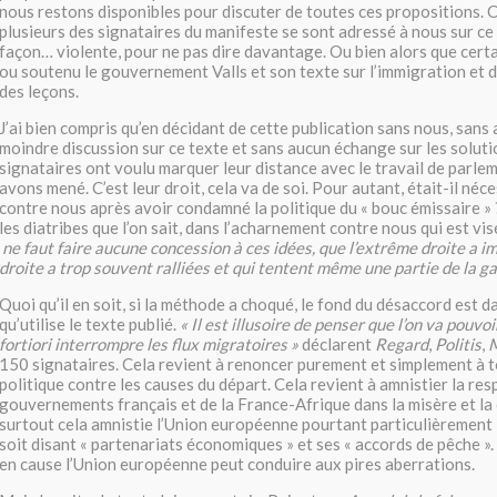
nous restons disponibles pour discuter de toutes ces propositions. 
plusieurs des signataires du manifeste se sont adressé à nous sur ce
façon… violente, pour ne pas dire davantage. Ou bien alors que cert
ou soutenu le gouvernement Valls et son texte sur l’immigration et 
des leçons.
J’ai bien compris qu’en décidant de cette publication sans nous, sans
moindre discussion sur ce texte et sans aucun échange sur les soluti
signataires ont voulu marquer leur distance avec le travail de parle
avons mené. C’est leur droit, cela va de soi. Pour autant, était-il néce
contre nous après avoir condamné la politique du « bouc émissaire »
les diatribes que l’on sait, dans l’acharnement contre nous qui est visé
ne faut faire aucune concession à ces idées, que l’extrême droite a i
droite a trop souvent ralliées et qui tentent même une partie de la ga
Quoi qu’il en soit, si la méthode a choqué, le fond du désaccord est d
qu’utilise le texte publié.
« Il est illusoire de penser que l’on va pouvoi
fortiori interrompre les flux migratoires »
déclarent
Regard
,
Politis
,
M
150 signataires. Cela revient à renoncer purement et simplement à 
politique contre les causes du départ. Cela revient à amnistier la res
gouvernements français et de la France-Afrique dans la misère et la 
surtout cela amnistie l’Union européenne pourtant particulièrement 
soit disant « partenariats économiques » et ses « accords de pêche ».
en cause l’Union européenne peut conduire aux pires aberrations.