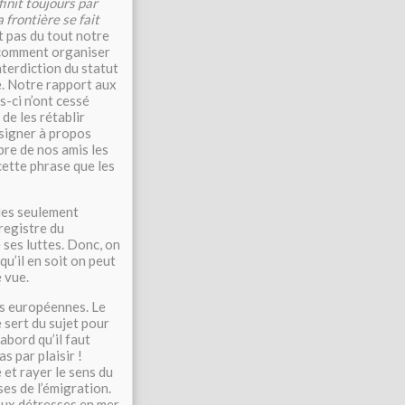
 finit toujours par
 frontière se fait
t pas du tout notre
, comment organiser
terdiction du statut
te. Notre rapport aux
s-ci n’ont cessé
 de les rétablir
signer à propos
bre de nos amis les
cette phrase que les
les seulement
registre du
ses luttes. Donc, on
qu’il en soit on peut
 vue.
es européennes. Le
e sert du sujet pour
abord qu’il faut
s par plaisir !
 et rayer le sens du
es de l’émigration.
 aux détresses en mer