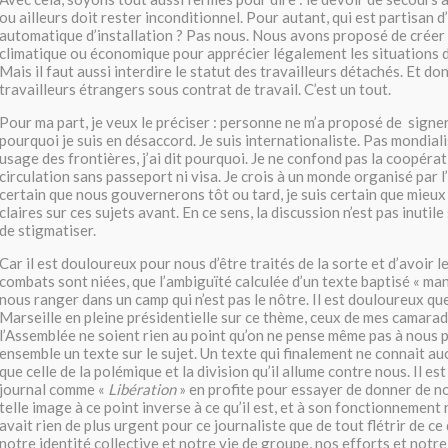
ou ailleurs doit rester inconditionnel. Pour autant, qui est partisan d
automatique d’installation ? Pas nous. Nous avons proposé de créer 
climatique ou économique pour apprécier légalement les situations d
Mais il faut aussi interdire le statut des travailleurs détachés. Et d
travailleurs étrangers sous contrat de travail. C’est un tout.
Pour ma part, je veux le préciser : personne ne m’a proposé de signer.
pourquoi je suis en désaccord. Je suis internationaliste. Pas mondiali
usage des frontières, j’ai dit pourquoi. Je ne confond pas la coopérat
circulation sans passeport ni visa. Je crois à un monde organisé par
certain que nous gouvernerons tôt ou tard, je suis certain que mieux 
claires sur ces sujets avant. En ce sens, la discussion n’est pas inutile 
de stigmatiser.
Car il est douloureux pour nous d’être traités de la sorte et d’avoir 
combats sont niées, que l’ambiguïté calculée d’un texte baptisé « man
nous ranger dans un camp qui n’est pas le nôtre. Il est douloureux qu
Marseille en pleine présidentielle sur ce thème, ceux de mes camarad
l’Assemblée ne soient rien au point qu’on ne pense même pas à nous p
ensemble un texte sur le sujet. Un texte qui finalement ne connait au
que celle de la polémique et la division qu’il allume contre nous. Il e
journal comme «
Libération
» en profite pour essayer de donner de n
telle image à ce point inverse à ce qu’il est, et à son fonctionnement 
avait rien de plus urgent pour ce journaliste que de tout flétrir de c
notre identité collective et notre vie de groupe, nos efforts et notre