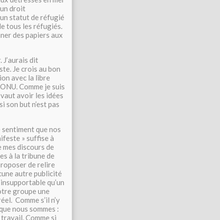
’un droit
un statut de réfugié
e tous les réfugiés.
onner des papiers aux
 J’aurais dit
ste. Je crois au bon
ion avec la libre
 l’ONU. Comme je suis
vaut avoir les idées
si son but n’est pas
le sentiment que nos
ifeste » suffise à
e mes discours de
es à la tribune de
roposer de relire
cune autre publicité
st insupportable qu’un
otre groupe une
réel. Comme s’il n’y
e que nous sommes :
 travail. Comme si