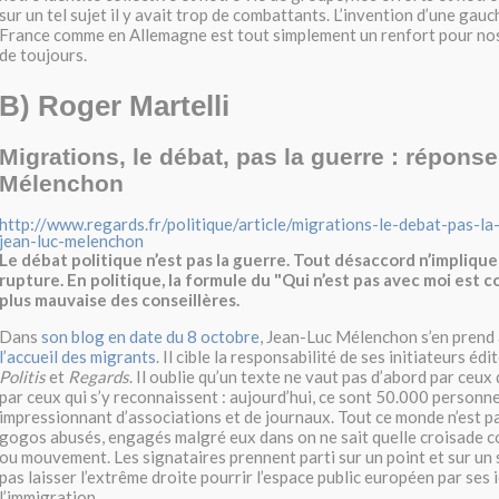
sur un tel sujet il y avait trop de combattants. L’invention d’une gau
France comme en Allemagne est tout simplement un renfort pour n
de toujours.
B) Roger Martelli
Migrations, le débat, pas la guerre : répons
Mélenchon
http://www.regards.fr/politique/article/migrations-le-debat-pas-l
jean-luc-melenchon
Le débat politique n’est pas la guerre. Tout désaccord n’implique 
rupture. En politique, la formule du "Qui n’est pas avec moi est c
plus mauvaise des conseillères.
Dans
son blog en date du 8 octobre
, Jean-Luc Mélenchon s’en prend
l’accueil des migrants
. Il cible la responsabilité de ses initiateurs édi
Politis
et
Regards
. Il oublie qu’un texte ne vaut pas d’abord par ceux 
par ceux qui s’y reconnaissent : aujourd’hui, ce sont 50.000 personn
impressionnant d’associations et de journaux. Tout ce monde n’est p
gogos abusés, engagés malgré eux dans on ne sait quelle croisade con
ou mouvement. Les signataires prennent parti sur un point et sur un se
pas laisser l’extrême droite pourrir l’espace public européen par ses 
l’immigration.