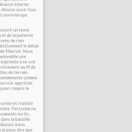
mbiance interne
s disions avoir tous
 convivial que
couvrir un texte
 et de la patiente
évenu de rien
lectivement le débat
 » de Macron. Nous
 ensemble une
 exprimée à se voir
ctivement au fil de
ttes de terrain.
s amendements comme
ourvoir apprécier
: pour rompre le
ncrète et réaliste
aniste. Personne ne
ocuments écrits.
dans la bataille
allusion à nos
 je peux dire que