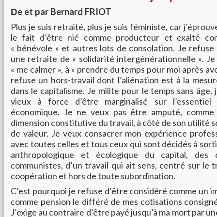
e et par Bernard FRIOT
D
Plus je suis retraité, plus je suis féministe, car j’éprou
le fait d’être nié comme producteur et exalté com
« bénévole » et autres lots de consolation. Je refuse
une retraite de « solidarité intergénérationnelle ». Je 
« me calmer », à « prendre du temps pour moi après avoir
refuse un hors-travail dont l’aliénation est à la mesur
dans le capitalisme. Je milite pour le temps sans âge,
vieux à force d’être marginalisé sur l’essentiel 
économique. Je ne veux pas être amputé, comme re
dimension constitutive du travail, à côté de son utilité s
de valeur. Je veux consacrer mon expérience profess
avec toutes celles et tous ceux qui sont décidés à sortir 
anthropologique et écologique du capital, des 
communistes, d’un travail qui ait sens, centré sur le tr
coopération et hors de toute subordination.
C’est pourquoi je refuse d’être considéré comme un im
comme pension le différé de mes cotisations consign
J’exige au contraire d’être payé jusqu’à ma mort par u