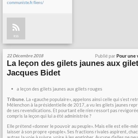
communiste.fr/liens/
RSS
22 Décembre 2018
Publié par
Pour une 
La leçon des gilets jaunes aux gile
Jacques Bidet
a leçon des gilets jaunes aux gilets rouges
Tribune.
La «gauche populaire», appelons ainsi celle qui s’est re
Mélenchon à la présidentielle de 2017, a vu les gilets jaunes re
de ses revendications. Et pourtant elle n’en ressort pas revigorée
compris la leçon qui lui a été administrée ?
Elle prétend «donner le pouvoir au peuple». Mais elle est elle-mê
laisser à son propre «peuple». Ses fractions rivales aspirent, cha
autres la voie à suivre, voire à les englober. Aucune d’elles ne pe