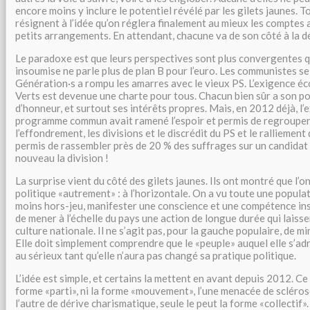
encore moins y inclure le potentiel révélé par les gilets jaunes. T
résignent à l’idée qu’on réglera finalement au mieux les comptes
petits arrangements. En attendant, chacune va de son côté à la d
Le paradoxe est que leurs perspectives sont plus convergentes q
insoumise ne parle plus de plan B pour l’euro. Les communistes s
Génération·s a rompu les amarres avec le vieux PS. L’exigence éc
Verts est devenue une charte pour tous. Chacun bien sûr a son poi
d’honneur, et surtout ses intérêts propres. Mais, en 2012 déjà, l’
programme commun avait ramené l’espoir et permis de regrouper 
l’effondrement, les divisions et le discrédit du PS et le ralliement
permis de rassembler près de 20 % des suffrages sur un candidat
nouveau la division !
La surprise vient du côté des gilets jaunes. Ils ont montré que l’on
politique «autrement» : à l’horizontale. On a vu toute une popula
moins hors-jeu, manifester une conscience et une compétence i
de mener à l’échelle du pays une action de longue durée qui laisse
culture nationale. Il ne s’agit pas, pour la gauche populaire, de mi
Elle doit simplement comprendre que le «peuple» auquel elle s’ad
au sérieux tant qu’elle n’aura pas changé sa pratique politique.
L’idée est simple, et certains la mettent en avant depuis 2012. Ce
forme «parti», ni la forme «mouvement», l’une menacée de scléro
l’autre de dérive charismatique, seule le peut la forme «collectif».