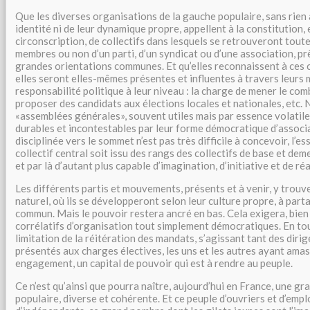
Que les diverses organisations de la gauche populaire, sans rien
identité ni de leur dynamique propre, appellent à la constitution,
circonscription, de collectifs dans lesquels se retrouveront tout
membres ou non d’un parti, d’un syndicat ou d’une association, pr
grandes orientations communes. Et qu’elles reconnaissent à ces c
elles seront elles-mêmes présentes et influentes à travers leurs 
responsabilité politique à leur niveau : la charge de mener le com
proposer des candidats aux élections locales et nationales, etc. 
«assemblées générales», souvent utiles mais par essence volatiles
durables et incontestables par leur forme démocratique d’associ
disciplinée vers le sommet n’est pas très difficile à concevoir, l’es
collectif central soit issu des rangs des collectifs de base et dem
et par là d’autant plus capable d’imagination, d’initiative et de ré
Les différents partis et mouvements, présents et à venir, y trouv
naturel, où ils se développeront selon leur culture propre, à par
commun. Mais le pouvoir restera ancré en bas. Cela exigera, bien 
corrélatifs d’organisation tout simplement démocratiques. En tout
limitation de la réitération des mandats, s’agissant tant des diri
présentés aux charges électives, les uns et les autres ayant amas
engagement, un capital de pouvoir qui est à rendre au peuple.
Ce n’est qu’ainsi que pourra naître, aujourd’hui en France, une gr
populaire, diverse et cohérente. Et ce peuple d’ouvriers et d’emp