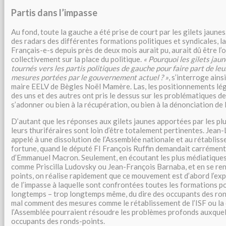
Partis dans l’impasse
Au fond, toute la gauche a été prise de court par les gilets jaun
des radars des différentes formations politiques et syndicales, la
Français-e-s depuis près de deux mois aurait pu, aurait dû être l’
collectivement sur la place du politique.
« Pourquoi les gilets jaun
tournés vers les partis politiques de gauche pour faire part de le
mesures portées par le gouvernement actuel ? »
, s’interroge ains
maire EELV de Bègles Noël Mamère. Las, les positionnements lé
des uns et des autres ont pris le dessus sur les problématiques de
s’adonner ou bien à la récupération, ou bien à la dénonciation de 
D’autant que les réponses aux gilets jaunes apportées par les pl
leurs thuriféraires sont loin d’être totalement pertinentes. Jean
appelé à une dissolution de l’Assemblée nationale et au rétablisse
fortune, quand le député FI François Ruffin demandait carrément
d’Emmanuel Macron. Seulement, en écoutant les plus médiatiques 
comme Priscilla Ludovsky ou Jean-François Barnaba, et en se ren
points, on réalise rapidement que ce mouvement est d’abord l’e
de l’impasse à laquelle sont confrontées toutes les formations po
longtemps – trop longtemps même, du dire des occupants des rond
mal comment des mesures comme le rétablissement de l’ISF ou la 
l’Assemblée pourraient résoudre les problèmes profonds auxquel
occupants des ronds-points.