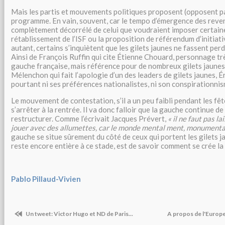
Mais les partis et mouvements politiques proposent (opposent pa
programme. En vain, souvent, car le tempo d’émergence des reve
complètement décorrélé de celui que voudraient imposer certaine
rétablissement de l’ISF ou la proposition de référendum d’initiat
autant, certains s’inquiètent que les gilets jaunes ne fassent perdr
Ainsi de François Ruffin qui cite Étienne Chouard, personnage trè
gauche française, mais référence pour de nombreux gilets jaunes
Mélenchon qui fait l’apologie d’un des leaders de gilets jaunes, É
pourtant ni ses préférences nationalistes, ni son conspirationn
Le mouvement de contestation, s’il a un peu faibli pendant les fêt
s’arrêter à la rentrée. Il va donc falloir que la gauche continue de
restructurer. Comme l’écrivait Jacques Prévert,
« il ne faut pas la
jouer avec des allumettes, car le monde mental ment, monument
gauche se situe sûrement du côté de ceux qui portent les gilets ja
reste encore entière à ce stade, est de savoir comment se crée la 
Pablo Pillaud-Vivien
Un tweet: Victor Hugo et ND de Paris...
A propos de l'Europ