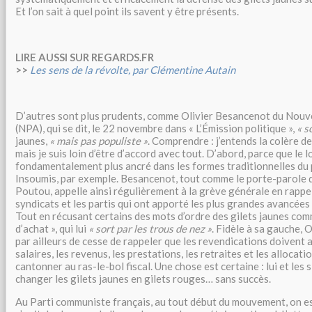
Et l’on sait à quel point ils savent y être présents.
LIRE AUSSI SUR REGARDS.FR
>>
Les sens de la révolte, par Clémentine Autain
D’autres sont plus prudents, comme Olivier Besancenot du Nouve
(NPA), qui se dit, le 22 novembre dans « L’Émission politique »,
« s
jaunes,
« mais pas populiste »
. Comprendre : j’entends la colère d
mais je suis loin d’être d’accord avec tout. D’abord, parce que le 
fondamentalement plus ancré dans les formes traditionnelles du 
Insoumis, par exemple. Besancenot, tout comme le porte-parole d
Poutou, appelle ainsi régulièrement à la grève générale en rappe
syndicats et les partis qui ont apporté les plus grandes avancées
Tout en récusant certains des mots d’ordre des gilets jaunes com
d’achat », qui lui
« sort par les trous de nez »
. Fidèle à sa gauche, 
par ailleurs de cesse de rappeler que les revendications doivent 
salaires, les revenus, les prestations, les retraites et les allocati
cantonner au ras-le-bol fiscal. Une chose est certaine : lui et les 
changer les gilets jaunes en gilets rouges… sans succès.
Au Parti communiste français, au tout début du mouvement, on est