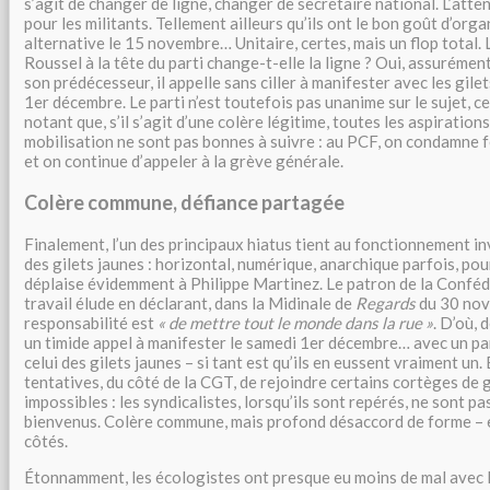
s’agit de changer de ligne, changer de secrétaire national. L’atten
pour les militants. Tellement ailleurs qu’ils ont le bon goût d’org
alternative le 15 novembre… Unitaire, certes, mais un flop total. 
Roussel à la tête du parti change-t-elle la ligne ? Oui, assurémen
son prédécesseur, il appelle sans ciller à manifester avec les gilet
1er décembre. Le parti n’est toutefois pas unanime sur le sujet, 
notant que, s’il s’agit d’une colère légitime, toutes les aspirations
mobilisation ne sont pas bonnes à suivre : au PCF, on condamne 
et on continue d’appeler à la grève générale.
Colère commune, défiance partagée
Finalement, l’un des principaux hiatus tient au fonctionnement 
des gilets jaunes : horizontal, numérique, anarchique parfois, pou
déplaise évidemment à Philippe Martinez. Le patron de la Confé
travail élude en déclarant, dans la Midinale de
Regards
du 30 nov
responsabilité est
« de mettre tout le monde dans la rue »
. D’où, 
un timide appel à manifester le samedi 1er décembre… avec un pa
celui des gilets jaunes – si tant est qu’ils en eussent vraiment un. 
tentatives, du côté de la CGT, de rejoindre certains cortèges de g
impossibles : les syndicalistes, lorsqu’ils sont repérés, ne sont pa
bienvenus. Colère commune, mais profond désaccord de forme – 
côtés.
Étonnamment, les écologistes ont presque eu moins de mal avec le