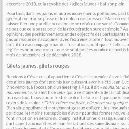
décembre 2018, et la révolte des « gilets jaunes » bat son plein.
Pourtant, dans les partis et autres mouvements politiques, c’est
général : un truc se passe et le rouleau compresseur Macron est 
laisser filer une pareille occasion de se refaire une santé. Comm
ne pas que cela passe pour de la récupération pure et simple ? Au 
opinions, des positionnements et des objectifs des participants a
pas un risque de s’acoquiner avec l’extrême droite ? Tout mouvem
doit-il être accompagné par des formations politiques ? Telles so
légitimes pour beaucoup – que se sont posées nombre de partis f
mois de novembre et de décembre 2018.
Gilets jaunes, gilets rouges
Rendons à César ce qui appartient à César : le premier à avoir fl
des gilets jaunes était promis à un puissant avenir a été Jean-Lu
9 novembre, à l’occasion d’un meeting à Pau, il dit
« souhaiter la r
mouvement »
, faisant fi de ceux qui, à ce moment-là de la mobilis
terreau tout trouvé pour l’extrême droite. Une critique que le lea
revers de la main :
« Cette colère est juste, elle porte sur quelque
Bien sûr, populisme et mouvement gazeux obligent, les Insoumis so
politique, les moins susceptibles d’avoir peur des formes nouvell
font irruption en dehors du champ institutionnel classique. Sans d
participent aux marches et manifestations des samedis mais, surt
systématiquement et efficacement la défense des gilets jaunes su