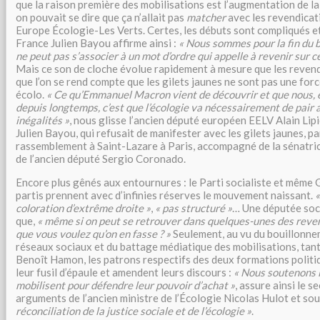
que la raison première des mobilisations est l’augmentation de la
on pouvait se dire que ça n’allait pas
matcher
avec les revendicat
Europe Écologie-Les Verts. Certes, les débuts sont compliqués et 
France Julien Bayou affirme ainsi :
« Nous sommes pour la fin du b
ne peut pas s’associer à un mot d’ordre qui appelle à revenir sur c
Mais ce son de cloche évolue rapidement à mesure que les revend
que l’on se rend compte que les gilets jaunes ne sont pas une for
écolo.
« Ce qu’Emmanuel Macron vient de découvrir et que nous, 
depuis longtemps, c’est que l’écologie va nécessairement de pair a
inégalités »
, nous glisse l’ancien député européen EELV Alain Lipie
Julien Bayou, qui refusait de manifester avec les gilets jaunes, pa
rassemblement à Saint-Lazare à Paris, accompagné de la sénatri
de l’ancien député Sergio Coronado.
Encore plus gênés aux entournures : le Parti socialiste et même 
partis prennent avec d’infinies réserves le mouvement naissant.
«
coloration d’extrême droite »
,
« pas structuré »
… Une députée soci
que,
« même si on peut se retrouver dans quelques-unes des reven
que vous voulez qu’on en fasse ? »
Seulement, au vu du bouillonnem
réseaux sociaux et du battage médiatique des mobilisations, tant
Benoît Hamon, les patrons respectifs des deux formations politi
leur fusil d’épaule et amendent leurs discours :
« Nous soutenons l
mobilisent pour défendre leur pouvoir d’achat »
, assure ainsi le s
arguments de l’ancien ministre de l’Écologie Nicolas Hulot et so
réconciliation de la justice sociale et de l’écologie »
.