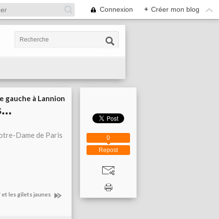
Connexion
+
Créer mon blog
ie gauche à Lannion
..
Notre-Dame de Paris
0
Repost
 et les gilets jaunes