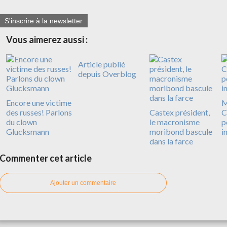
S'inscrire à la newsletter
Vous aimerez aussi :
Article publié
depuis Overblog
Encore une victime
M
des russes! Parlons
Castex président,
C
du clown
le macronisme
p
Glucksmann
moribond bascule
i
dans la farce
Commenter cet article
Ajouter un commentaire