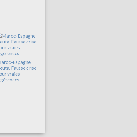
aroc-Espagne
euta. Fausse crise
our vraies
ngérences