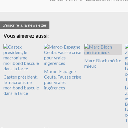
S'inscrire à la newsletter
Vous aimerez aussi :
Marc Bloch mérite
mieux
Maroc-Espagne
Castex président,
Ceuta. Fausse crise
le macronisme
pour vraies
moribond bascule
ingérences
L
dans la farce
Z
a
B
L
c
T