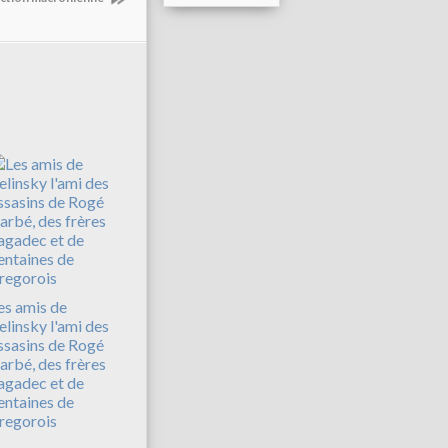
es amis de
elinsky l'ami des
ssasins de Rogé
arbé, des frères
agadec et de
entaines de
regorois