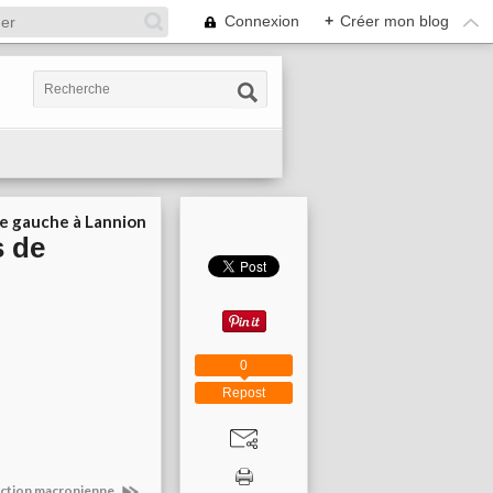
Connexion
+
Créer mon blog
ie gauche à Lannion
s de
0
Repost
réaction macronienne