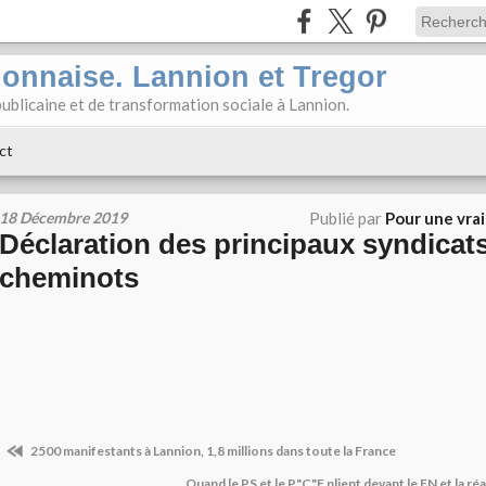
ionnaise. Lannion et Tregor
ublicaine et de transformation sociale à Lannion.
ct
18 Décembre 2019
Publié par
Pour une vra
Déclaration des principaux syndicat
cheminots
2500 manifestants à Lannion, 1,8 millions dans toute la France
Quand le PS et le P"C"F plient devant le FN et la 