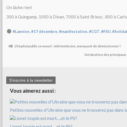
On lâche rien!
300 à Guingamp, 1000 à Dinan, 7000 à Saint Brieuc , 800 à Carhaix
,
,
,
,
,
#Lannion
#17 décembre
#manifestation
#CGT
#FSU
#Solida
L’hôpital public se meurt : 660 médecins, menaçent de démissionner !
Déclaration des principaux
S'inscrire à la newsletter
Vous aimerez aussi :
Petites nouvelles d'Ukraine que vous ne trouverez pas dans l
Lionel Jospin est mort.....et le PS?