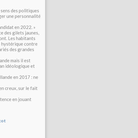
 sens des politiques
rger une personnalité
andidat en 2022. »
e des gilets jaunes,
ont. Les habitants
re hystérique contre
lariés des grandes
ande mais il est
plan idéologique et
llande en 2017 : ne
en creux, sur le fait
tence en jouant
cot