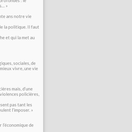
profondes : le
rs… »
nte ans notre vie
 la politique. Il faut
he et qui la met au
giques, sociales, de
 mieux vivre, une vie
cières mais, d’une
violences policières,
isent pas tant les
ulent l’imposer. »
ar l’économique de