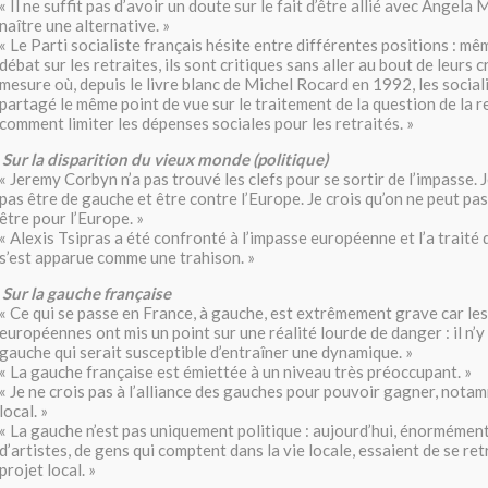
« Il ne suffit pas d’avoir un doute sur le fait d’être allié avec Angela
naître une alternative. »
« Le Parti socialiste français hésite entre différentes positions : mêm
débat sur les retraites, ils sont critiques sans aller au bout de leurs c
mesure où, depuis le livre blanc de Michel Rocard en 1992, les sociali
partagé le même point de vue sur le traitement de la question de la re
comment limiter les dépenses sociales pour les retraités. »
Sur la disparition du vieux monde (politique)
« Jeremy Corbyn n’a pas trouvé les clefs pour se sortir de l’impasse. 
pas être de gauche et être contre l’Europe. Je crois qu’on ne peut pa
être pour l’Europe. »
« Alexis Tsipras a été confronté à l’impasse européenne et l’a traité 
s’est apparue comme une trahison. »
Sur la gauche française
« Ce qui se passe en France, à gauche, est extrêmement grave car les
européennes ont mis un point sur une réalité lourde de danger : il n’y
gauche qui serait susceptible d’entraîner une dynamique. »
« La gauche française est émiettée à un niveau très préoccupant. »
« Je ne crois pas à l’alliance des gauches pour pouvoir gagner, nota
local. »
« La gauche n’est pas uniquement politique : aujourd’hui, énormément 
d’artistes, de gens qui comptent dans la vie locale, essaient de se re
projet local. »