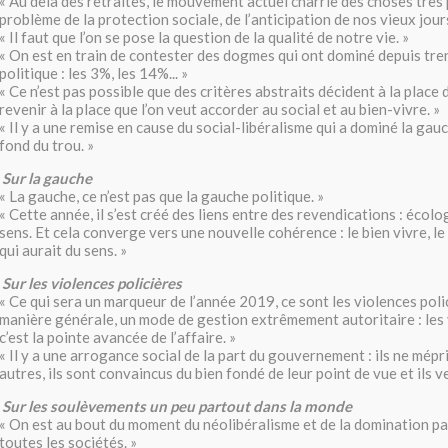
« Au delà des retraites, le mouvement actuel charrie des choses très 
problème de la protection sociale, de l’anticipation de nos vieux jou
« Il faut que l’on se pose la question de la qualité de notre vie. »
« On est en train de contester des dogmes qui ont dominé depuis tre
politique : les 3%, les 14%... »
« Ce n’est pas possible que des critères abstraits décident à la place de
revenir à la place que l’on veut accorder au social et au bien-vivre. »
« Il y a une remise en cause du social-libéralisme qui a dominé la gauc
fond du trou. »
Sur la gauche
« La gauche, ce n’est pas que la gauche politique. »
« Cette année, il s’est créé des liens entre des revendications : écolo
sens. Et cela converge vers une nouvelle cohérence : le bien vivre, le
qui aurait du sens. »
Sur les violences policières
« Ce qui sera un marqueur de l’année 2019, ce sont les violences poli
manière générale, un mode de gestion extrêmement autoritaire : les 
c’est la pointe avancée de l’affaire. »
« Il y a une arrogance social de la part du gouvernement : ils ne mépr
autres, ils sont convaincus du bien fondé de leur point de vue et ils ve
Sur les soulèvements un peu partout dans la monde
« On est au bout du moment du néolibéralisme et de la domination p
toutes les sociétés. »