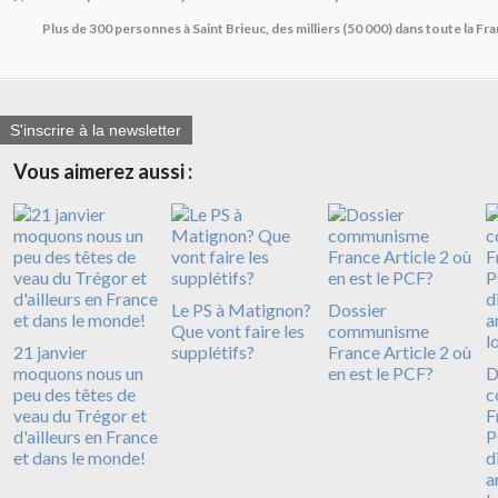
Plus de 300 personnes à Saint Brieuc, des milliers (50 000) dans toute la F
S'inscrire à la newsletter
Vous aimerez aussi :
Le PS à Matignon?
Dossier
Que vont faire les
communisme
21 janvier
supplétifs?
France Article 2 où
moquons nous un
en est le PCF?
D
peu des têtes de
c
veau du Trégor et
F
d'ailleurs en France
P
et dans le monde!
d
a