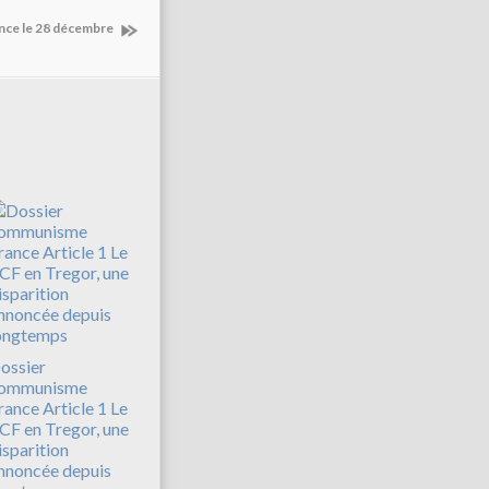
rance le 28 décembre
ossier
ommunisme
rance Article 1 Le
CF en Tregor, une
isparition
nnoncée depuis