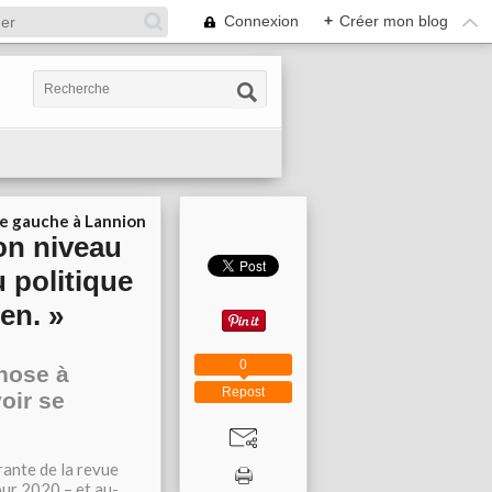
Connexion
+
Créer mon blog
ie gauche à Lannion
on niveau
 politique
en. »
0
chose à
Repost
oir se
rante de la revue
our 2020 – et au-