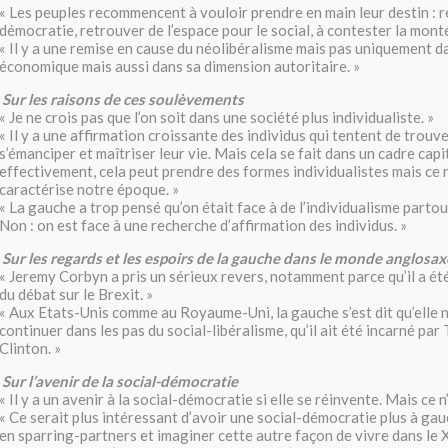
« Les peuples recommencent à vouloir prendre en main leur destin : r
démocratie, retrouver de l’espace pour le social, à contester la monté
« Il y a une remise en cause du néolibéralisme mais pas uniquement 
économique mais aussi dans sa dimension autoritaire. »
Sur les raisons de ces soulèvements
« Je ne crois pas que l’on soit dans une société plus individualiste. »
« Il y a une affirmation croissante des individus qui tentent de trouve
s’émanciper et maîtriser leur vie. Mais cela se fait dans un cadre capi
effectivement, cela peut prendre des formes individualistes mais ce n
caractérise notre époque. »
« La gauche a trop pensé qu’on était face à de l’individualisme partou
Non : on est face à une recherche d’affirmation des individus. »
Sur les regards et les espoirs de la gauche dans le monde anglosa
« Jeremy Corbyn a pris un sérieux revers, notamment parce qu’il a été
du débat sur le Brexit. »
« Aux Etats-Unis comme au Royaume-Uni, la gauche s’est dit qu’elle 
continuer dans les pas du social-libéralisme, qu’il ait été incarné par 
Clinton. »
Sur l’avenir de la social-démocratie
« Il y a un avenir à la social-démocratie si elle se réinvente. Mais ce 
« Ce serait plus intéressant d’avoir une social-démocratie plus à gau
en sparring-partners et imaginer cette autre façon de vivre dans le 