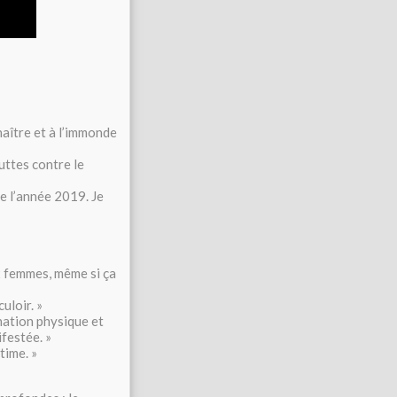
naître et à l’immonde
uttes contre le
e l’année 2019. Je
x femmes, même si ça
uloir. »
nation physique et
festée. »
time. »