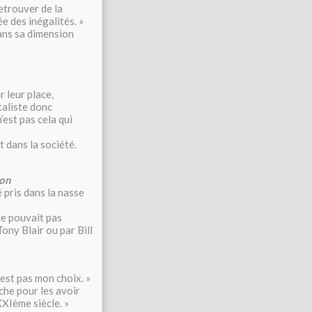
etrouver de la
e des inégalités. »
dans sa dimension
r leur place,
taliste donc
’est pas cela qui
t dans la société.
xon
 pris dans la nasse
ne pouvait pas
Tony Blair ou par Bill
n’est pas mon choix. »
che pour les avoir
XXIème siècle. »