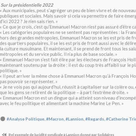
Sur la présidentielle 2022
« Aux municipales, peut s’agréger un peu de bien vivre et de nouveau
publiques et sociales. Mais savoir si cela va permettre de faire éme
d’ici 2022 ? Je n’en sais rien. »
« Ce que je crois, c’est qu’Emmanuel Macron n’est pas assuré d’être c
« Les catégories populaires ne se sentent pas représentées : la Franc
hors des grandes métropoles, Emmanuel Macron se les est pris de fr
des quartiers populaires, il se les est pris de front aussi avec le déli
la culture musulmane. Et maintenant, il se prend de front tous les sa
métropoles et du service public. Il n’a plus de base sociale. »
« Emmanuel Macron s’est fait élire par les électeurs de François Holl
maintenant soutenu par la droite : il est du coup très affaibli sur le 
politique. »
« Il peut arriver la même chose à Emmanuel Macron qu’à François Ho
pas pouvoir se représenter. »
« Je ne vois pas qui aujourd’hui, réussit à capitaliser sur la colère ou, 
que les gens se retirent de la politique – à part l’extrême droite. »
« Emmanuel Macron est un dingue qui a atteint son niveau d’incompé
avec le feu politique et alimentant la machine Marine Le Pen. »
,
,
,
,
#Analyse Politique
#Macron
#Lannion
#Regards
#Catherine Tri
Bel exemple de lucidité syndicale à Lannion donné par Solidaires