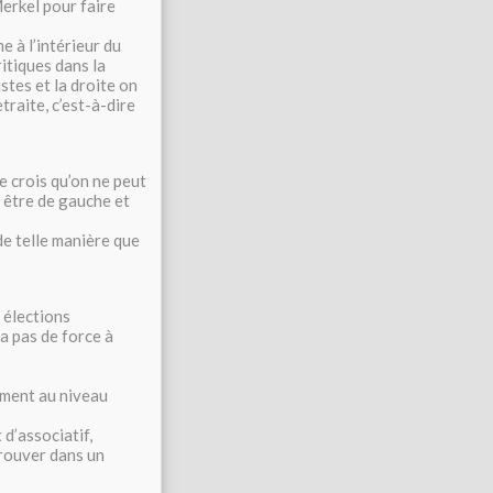
 Merkel pour faire
e à l’intérieur du
ritiques dans la
stes et la droite on
traite, c’est-à-dire
Je crois qu’on ne peut
s être de gauche et
de telle manière que
 élections
 a pas de force à
mment au niveau
d’associatif,
trouver dans un