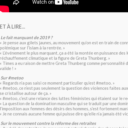
ET À LIRE...
Le fait marquant de 2019 ?
« Je pense aux gilets jaunes, au mouvement qu’on est en train de con
polémique sur l’islam à la rentrée. »
« L’événement le plus marquant, ça a été la montée en puissance des l
réchauffement climatique et la figure de Greta Thunberg. »
« Times a eu raison de mettre Greta Thunberg comme personnalité d
valide ! »
Sur #metoo
« Regards n’a pas saisi ce moment particulier qu’est #metoo. »
« #metoo, ce n’est pas seulement la question des violences faites au
se cristallise autour de ça. »
« #metoo, c’est une relance des luttes féministes qui étaient sur le rec
« La question de la domination masculine qui se traduit par une domi
l’imposition aux femmes des désirs des hommes, s’est fortement mani
« Je ne connais aucune femme qui puisse dire qu’elle n’a jamais été vic
Sur le mouvement contre la réforme des retraites