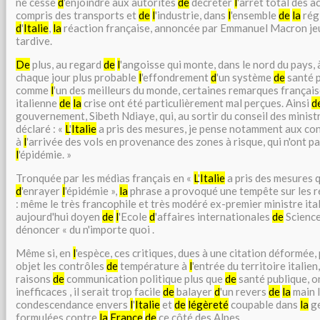
ne cesse
d
'enjoindre aux autorités
de
décréter
l
'arrêt total des ac
compris des transports et
de
l
'industrie, dans
l
'ensemble
de
la
rég
d
'
Italie
,
la
réaction française, annoncée par Emmanuel Macron jeud
tardive.
De
plus, au regard
de
l
'angoisse qui monte, dans le nord du pays,
chaque jour plus probable
l
'effondrement
d
'un système
de
santé 
comme
l
'un des meilleurs du monde, certaines remarques françai
italienne
de
la
crise ont été particulièrement mal perçues. Ainsi
d
gouvernement, Sibeth Ndiaye, qui, au sortir du
conseil des minist
déclaré : «
L
'
Italie
a pris des mesures, je pense notamment aux co
à
l
'arrivée des vols en provenance des zones à risque, qui n'ont p
l
'épidémie. »
Tronquée par les médias français en «
L
'
Italie
a pris des mesures q
d
'enrayer
l
'épidémie »,
la
phrase a provoqué une tempête sur les r
: même le très francophile et très modéré ex-premier ministre ita
aujourd'hui doyen
de
l
'Ecole
d
'affaires internationales
de
Science
dénoncer « du n'importe quoi .
Même si, en
l
'espèce, ces critiques, dues à une citation déformée
objet les contrôles
de
température à
l
'entrée du territoire italie
raisons
de
communication politique plus que
de
santé publique, o
inefficaces , il serait trop facile
de
balayer
d
'un revers
de
la
main 
condescendance envers
l
'
Italie
et
de
légèreté
coupable dans
la
g
formulées contre
la
France
de
ce côté des Alpes.