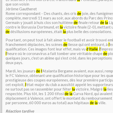
que son voisin
Jérôme Gautheret
Rome correspondant - Des chants, des cris
de
joie, des fumigènes
complète, mercredi 11 mars au soir, aux abords du Parc des Princ
Germain y jouait à huis clos son huitième
de
finale retour
de
la
Li
contre le
Borussia Dortmund
, et
la
victoire finale (2-0), mettant
de
désillusions européennes, était
la
plus belle des consolations.
Pourtant, on peut tout à fait aimer le football et avoir trouvé e
franchement déplacées, les scènes
de
liesse qui ont entouré, à
l
'e
qualification. Ces images font leur effet, mais vu
d
'
Italie
,
l
'impres
l
'heure où le coronavirus a fait tomber une véritable chape
de
plo
quelques jours, c'est un abîme qui s'est créé, dans les perceptions 
deux pays.
Mardi, les joueurs
de
l
'Atalanta Bergame avaient, eux aussi, rem
le FC Valence, obtenant une qualification historique pour les qua
prestigieuse des coupes européennes, dès leur première particip
cet exploit,
l
'état-major du club a aussitôt appelé les supporteurs.
ne surtout pas se rassembler pour fêter
la
victoire. Malgré
la
lie
respectée. Plus tôt, les 1 200 tifosi
de
la
Curva Nord, qui avaient
déplacement à Valence, ont offert le montant du remboursement
par personne, 60 000 euros au total) aux hôpitaux
de
la
ville.
Réaction tardive