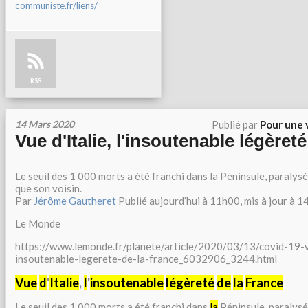
communiste.fr/liens/
RSS
14 Mars 2020
Publié par
Pour une 
Vue d'Italie, l'insoutenable légèret
Le seuil des 1 000 morts a été franchi dans la Péninsule, paralysé
que son voisin.
Par
Jérôme Gautheret
Publié aujourd’hui à 11h00, mis à jour à 
Le Monde
https://www.lemonde.fr/planete/article/2020/03/13/covid-19-vu
insoutenable-legerete-de-la-france_6032906_3244.html
Vue
d
'
Italie
,
l
'
insoutenable
légèreté
de
la
France
Le seuil des 1 000 morts a été franchi dans
la
Péninsule, paralys