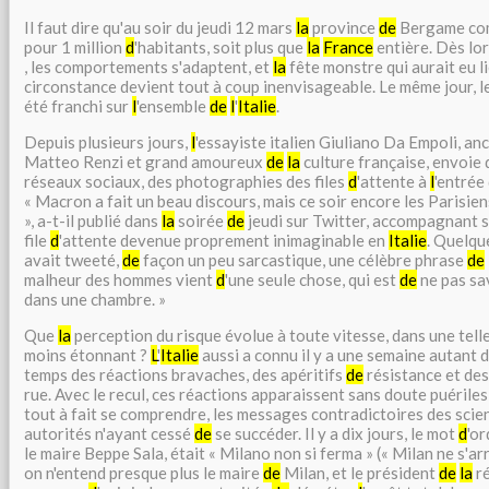
Il faut dire qu'au soir du jeudi 12 mars
la
province
de
Bergame com
pour 1 million
d
'habitants, soit plus que
la
France
entière. Dès lo
, les comportements s'adaptent, et
la
fête monstre qui aurait eu l
circonstance devient tout à coup inenvisageable. Le même jour, l
été franchi sur
l
'ensemble
de
l
'
Italie
.
Depuis plusieurs jours,
l
'essayiste italien Giuliano Da Empoli, an
Matteo Renzi et grand amoureux
de
la
culture française, envoie d
réseaux sociaux, des photographies des files
d
'attente à
l
'entrée
« Macron a fait un beau discours, mais ce soir encore les Parisien
», a-t-il publié dans
la
soirée
de
jeudi sur Twitter, accompagnant 
file
d
'attente devenue proprement inimaginable en
Italie
. Quelque
avait tweeté,
de
façon un peu sarcastique, une célèbre phrase
de
malheur des hommes vient
d
'une seule chose, qui est
de
ne pas sa
dans une chambre. »
Que
la
perception du risque évolue à toute vitesse, dans une telle
moins étonnant ?
L
'
Italie
aussi a connu il y a une semaine autant d
temps des réactions bravaches, des apéritifs
de
résistance et de
rue. Avec le recul, ces réactions apparaissent sans doute puériles
tout à fait se comprendre, les messages contradictoires des scien
autorités n'ayant cessé
de
se succéder. Il y a dix jours, le mot
d
'or
le maire Beppe Sala, était « Milano non si ferma » (« Milan ne s'a
on n'entend presque plus le maire
de
Milan, et le président
de
la
ré