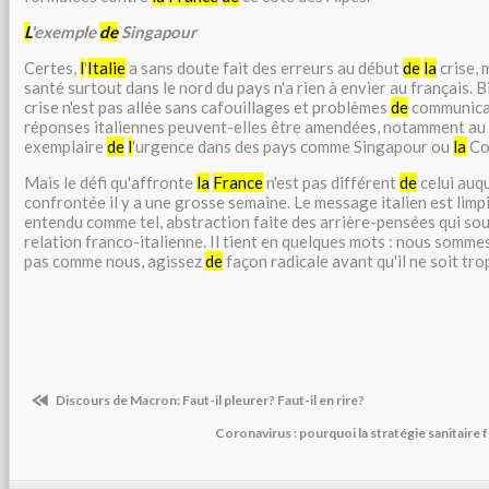
L
'exemple
de
Singapour
Certes,
l
'
Italie
a sans doute fait des erreurs au début
de
la
crise,
santé surtout dans le nord du pays n'a rien à envier au français. B
crise n'est pas allée sans cafouillages et problèmes
de
communicat
réponses italiennes peuvent-elles être amendées, notamment au
exemplaire
de
l
'urgence dans des pays comme Singapour ou
la
Co
Mais le défi qu'affronte
la
France
n'est pas différent
de
celui auq
confrontée il y a une grosse semaine. Le message italien est limpid
entendu comme tel, abstraction faite des arrière-pensées qui so
relation franco-italienne. Il tient en quelques mots : nous somm
pas comme nous, agissez
de
façon radicale avant qu'il ne soit tro
Discours de Macron: Faut-il pleurer? Faut-il en rire?
Coronavirus : pourquoi la stratégie sanitaire