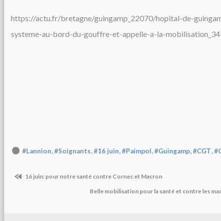
https://actu.fr/bretagne/guingamp_22070/hopital-de-guinga
systeme-au-bord-du-gouffre-et-appelle-a-la-mobilisation_3
,
,
,
,
,
,
#Lannion
#Soignants
#16 juin
#Paimpol
#Guingamp
#CGT
#
16 juin: pour notre santé contre Cornec et Macron
Belle mobilisation pour la santé et contre les m