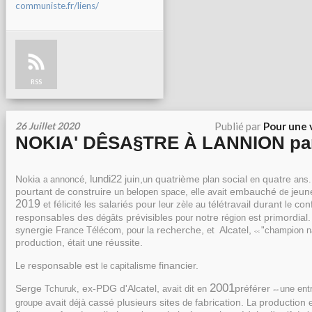
communiste.fr/liens/
RSS
26 Juillet 2020
Publié par
Pour une 
NOKIA' DÊSA§TRE À LANNION par 
lundi22
Nokia
juin,
quatrième
social
quatre
annoncé,
plan
ans
a
un
en
pourtant
construire
embauché
jeu
bel
open
space,
elle
avait
de
un
de
2019
félicité
salariés
pour
télétravail
durant
con
les
leur
zèle
le
et
au
responsables
des
prévisibles
notre
primordial
dégâts
pour
région
est
synergie
recherche,
Alcatel,
France
Télécom,
pour
et
"champion
n
la
<<
production,
réussite.
était
une
responsable
est
financier.
capitalisme
Le
le
2001
Serge
ex-PDG
d'Alcatel,
préférer
Tchuruk,
avait
dit
ent
en
une
<<
avait
cassé
plusieurs
sites
fabrication.
production
groupe
déjà
La
e
de