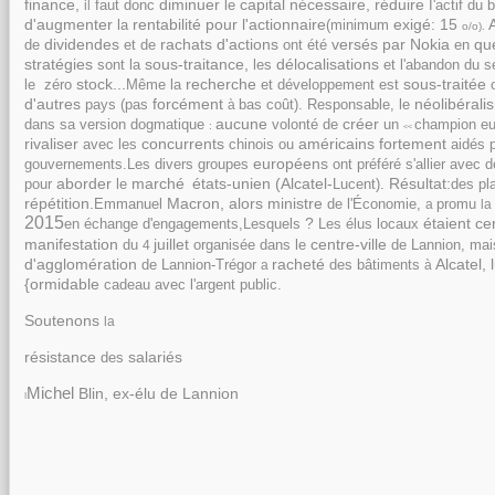
finance,
diminuer
capital
nécessaire,
réduire
faut
donc
I'actif
du
b
il
le
d'augmenter
rentabilité
pour
l'actionnaire
exigé:
15
A
(minimum
la
o/o).
dividendes
rachats
d'actions
versés
par
Nokia
qu
ont
été
de
et
de
en
stratégies
sous-traitance,
délocalisations
sont
les
l'abandon
du
s
la
et
stock...
recherche
sous-traitée
zéro
Même
et
développement
est
le
la
d'autres
forcément
néolibéral
pays
bas
coût).
Responsable,
(pas
à
le
aucune
créer
dans
version
dogmatique
volonté
champion
e
sa
de
un
:
<<
rivaliser
concurrents
américains
fortement
avec
chinois
aidés
les
ou
européens
gouvernements.
divers
groupes
ont
préféré
s'allier
avec
Les
d
aborder
marché
états-unien
(Alcatel-
Résultat:
pour
Lucent).
des
pl
le
répétition.
Macron,
alors
ministre
Emmanuel
l'Économie,
promu
de
a
la
2015
?
étaient
ce
échange
d'engagements,
Lesquels
élus
locaux
en
Les
manifestation
juillet
centre-ville
organisée
dans
de
Lannion,
ma
du
4
le
d'agglomération
racheté
Alcatel,
de
Lannion-Trégor
des
bâtiments
a
à
{ormidable
cadeau
avec
l'argent
public.
Soutenons
la
résistance
salariés
des
Michel
Blin,
ex-élu
de
Lannion
I