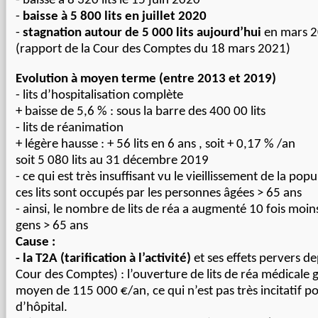
- baisse à 8 320 lits le 15 juin 2020
-
baisse à 5 800 lits en juillet 2020
-
stagnation autour de 5 000 lits aujourd’hui
en mars 
(rapport de la Cour des Comptes du 18 mars 2021)
Evolution à moyen terme (entre 2013 et 2019)
- lits d’hospitalisation complète
+ baisse de 5,6 % : sous la barre des 400 00 lits
- lits de réanimation
+ légère hausse : + 56 lits en 6 ans , soit + 0,17 % /an
soit 5
0
80 lits au 31 décembre 2019
- ce qui est très insuffisant vu le
vieillissement de
la popul
ces lits sont occupés par les
personnes
âgées
> 65 ans
-
ainsi,
le nombre de li
t
s de réa a augmenté 10 fois moins
gens > 65 ans
Cause :
- la T2A (tarification à l’activité)
et ses effets pervers d
Cour des Comptes) : l’ouverture de lits de réa médicale 
moyen de 115 000 €/an, ce qui n’est pas très incitatif po
d’hôpital.