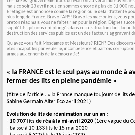
Les "kékés" gouvernementaux du Macron au Véran abreuvent les
mais ce soir 28 avril nous en sommes encore à plus de 31 000 no
Bretagne est annoncée comme la région ou le délai d'attente pour
plus long de France. Bravo l'ARS! Bravo les macroniens, vous po
breton réac mais vous ne faites rien pour la région. Dignes succe
supplétifs qui nous ont plongés dans cette situation dans laquelle
destruction des services publics est un des facteurs aggravant de 
Qu'avez vous fait Mesdames et Messieurs? RIEN? Des discours c
êtes incapables par veulerie, incompétence et parfois corruption
armes aux ennemis de la démocratie!
« la FRANCE est le seul pays au monde à av
fermer des lits en pleine pandémie »
(titre de l’article : « la France manque toujours de lits d
Sabine Germain Alter Eco avril 2021)
Evolution de lits de réanimation sur un an :
-
10 707 lits de réa à la mi-avril 2020
(1ère vague du C
- baisse à 10 133 lits le 15 mai 2020