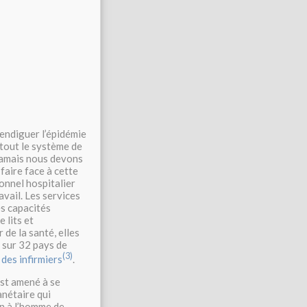
endiguer l’épidémie
 tout le système de
 jamais nous devons
faire face à cette
sonnel hospitalier
avail. Les services
es capacités
 lits et
de la santé, elles
 sur 32 pays de
(3)
des infirmiers
.
st amené à se
anétaire qui
n à l’homme de