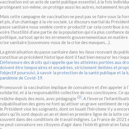
vaccination est un acte de santé publique essentiel, à la fois individuel
protégeant soi-même, on protège aussi les autres, notamment les plu
Mais cette campagne de vaccination ne peut pas se faire sous la for
et pis, d’un chantage à la vie sociale. Le discours martial du Présiden
passe sanitaire nous semble contre-productif car cela contribue à no
voire l’hostilité d’une partie de la population qui n’a plus confiance d
politique, surtout après les errements gouvernementaux en matière 
crise sanitaire (souvenons-nous de la crise des masques…).
La généralisation du passe sanitaire dans les lieux recevant du publi
constitue un précédent historique dont il faut bien mesurer les risque
Défenseure des droits qui rappelle que les atteintes portées aux droi
doivent être temporaires et encadrées, strictement limitées et prop
l’objectif poursuivi, à savoir la protection de la santé publique et la l
pandémie de Covid-19
.
Promouvoir la vaccination implique de convaincre et d’en appeler à l’i
solidarité, et à la responsabilité collective de nos concitoyens. Ce qu
(2)
relâche depuis des mois, avec pédagogie
. A l’inverse l’infantilisat
culpabilisation des gens ne font qu’attiser un grave sentiment de rej
le Président vise les soignants, dont on louait l’héroïsme il y a enco
alors qu’ils sont depuis un an et demi en première ligne de la lutte co
souvent dans des conditions de travail indignes. La France de 2021 e
ne peut convaincre ses citoyens d’agir dans l’intérêt général en faisa