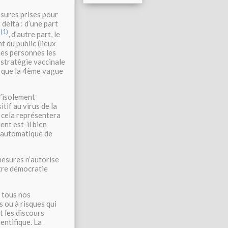
esures prises pour
delta : d’une part
(1)
s
, d’autre part, le
t du public (lieux
les personnes les
 stratégie vaccinale
r que la 4ème vague
l’isolement
if au virus de la
, cela représentera
nt est-il bien
t automatique de
mesures n’autorise
otre démocratie
s tous nos
s ou à risques qui
 les discours
entifique. La