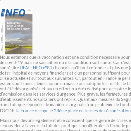
?
Nous estimons que la vaccination est une condition nécessaire pour 
de covid-19 mais ne saurait en être la condition suffisante. Car c’est
santé (lire
UFAL INFO n°81
) français qu’il faut refonder et plus que
doter l’hôpital de moyens financiers et d’un personnel suffisant pour 
crise actuelle et surtout aux suivantes. Or, partout en France le per
est en souffrance, démissionne en masse ou multiplie les arrêts de tr
ont été désorganisés et aucun effort n’a été réalisé pour accroître l
d’admission dans les services d’urgence. Plus grave, les fermetures de
d’établissements hospitaliers ont repris. Quant aux mesures du Ségur 
n’ont fait que répondre de manière marginale à un problème de fond :
l’OCDE,
la France occupe le 28ème place en termes de rémunération 
Mais nous devons également être conscient que ce genre de crises e
renouveler à l’avenir du fait des politiques néolibérales à l’échelle pl
menacent notre écosystème et accélèrent les risques de transmissio