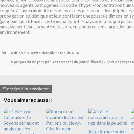
nouveaux agents pathogènes. En outre, l’hyper-concentration humai
couplée à l’hypermobilité des biens et des personnes démultiplie les 
propagation épidémique et leur confèrent une possible dimension s
(pandémique ?). Face à cette menace, notre pays doit plus que jamais 
massivement dans la santé et le soin, entendus au sens large, incluan
environnement.
Position du Comité Nathalie Le Mel du NPA
A propos du slogan Qui? Des errances du journal liberal l'Obs et des impas
S'inscrire à la newsletter
Vous aimerez aussi :
Attal le macronien