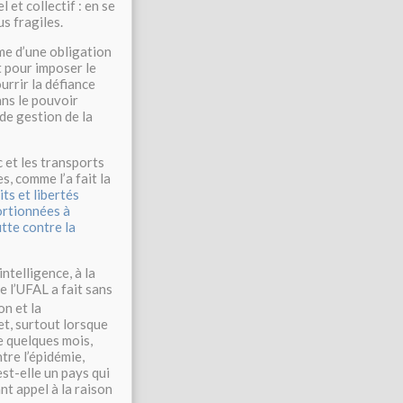
 et collectif : en se
s fragiles.
me d’une obligation
t pour imposer le
urrir la défiance
ans le pouvoir
de gestion de la
c et les transports
s, comme l’a fait la
ts et libertés
ortionnées à
utte contre la
ntelligence, à la
e l’UFAL a fait sans
ion et la
et, surtout lorsque
re quelques mois,
ntre l’épidémie,
st-elle un pays qui
nt appel à la raison