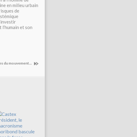
ne en milieu urbain
risques de
ystémique
investir
t l’humain et son
ses du mouvement...