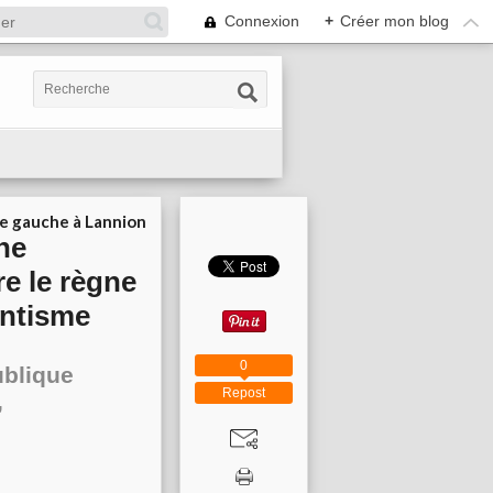
Connexion
+
Créer mon blog
ie gauche à Lannion
une
re le règne
antisme
0
ublique
Repost
,