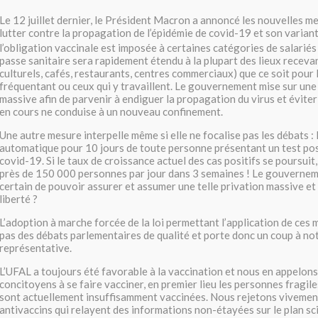
Le 12 juillet dernier, le Président Macron a annoncé les nouvelles m
lutter contre la propagation de l’épidémie de covid-19 et son variant 
l’obligation vaccinale est imposée à certaines catégories de salarié
passe sanitaire sera rapidement étendu à la plupart des lieux recevan
culturels, cafés, restaurants, centres commerciaux) que ce soit pour 
fréquentant ou ceux qui y travaillent. Le gouvernement mise sur une
massive afin de parvenir à endiguer la propagation du virus et évite
en cours ne conduise à un nouveau confinement.
Une autre mesure interpelle même si elle ne focalise pas les débats : 
automatique pour 10 jours de toute personne présentant un test posit
covid-19. Si le taux de croissance actuel des cas positifs se poursuit
près de 150 000 personnes par jour dans 3 semaines ! Le gouverneme
certain de pouvoir assurer et assumer une telle privation massive e
liberté ?
L’adoption à marche forcée de la loi permettant l’application de ces 
pas des débats parlementaires de qualité et porte donc un coup à n
représentative.
L’UFAL a toujours été favorable à la vaccination et nous en appelon
concitoyens à se faire vacciner, en premier lieu les personnes fragile
sont actuellement insuffisamment vaccinées. Nous rejetons vivement
antivaccins qui relayent des informations non-étayées sur le plan sci