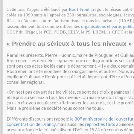
Cette fois, l’appel a été lancé par
Ras l’Front
Trégor, le réseau anti
créée en 1990 suite à l’appel de 250 journalistes, sociologues, écrivai
Réseau d’actions contre l’antisémitisme et tous les racismes (RAAR)
rassemblement, tout comme différentes
organisations et partis polit
CCCP du Trégor, le PCF, l’UDB, EELV, le PS, LREM, la CFDT et la
« Prendre au sérieux à tous les niveaux »
Parmi les présents, Pierre Huonnic, maire de Plouguiel, et Guilla
Rostrenen. Les deux élus signalent que ces dégradations sur la s
sont pas des actes isolés dans le département.
Il y a deux semain
Rostrenen ont été inondées de croix gammées et autres. Nous av
explique Guillaume Robic pour qui il était important d’être à Perr
conseiller régional.
On n’est pas devant des incivilités, ce sont des croix gammées !
être pris au sérieux à tous les niveaux. Un maire se doit d’agir f
ça.
Un citoyen acquiesce :
Retrouver les auteurs, c’est le prob
Mais le problème de société nous concerne tous
.
e
Différents discours ont rappelé
le 80
anniversaire de l’ouvertur
concentration de Drancy
, mais aussi les
reproches faits
à Simone 
présentation de la loi libéralisant l’IVG en 1974 où certains dép