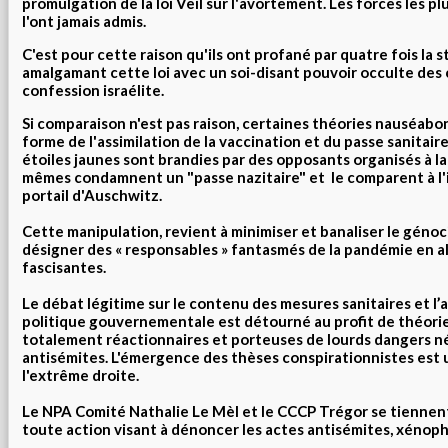
promulgation de la loi Veil sur l'avortement. Les forces les p
l'ont jamais admis.
C'est pour cette raison qu'ils ont profané par quatre fois la s
amalgamant cette loi avec un soi-disant pouvoir occulte des
confession israélite.
Si comparaison n'est pas raison, certaines théories nauséab
forme de l'assimilation de la vaccination et du passe sanitaire
étoiles jaunes sont brandies par des opposants organisés à la
mêmes condamnent un "passe nazitaire" et le comparent à l'i
portail d'Auschwitz.
Cette manipulation, revient à minimiser et banaliser le génoci
désigner des « responsables » fantasmés de la pandémie en a
fascisantes.
Le débat légitime sur le contenu des mesures sanitaires et l’
politique gouvernementale est détourné au profit de théori
totalement réactionnaires et porteuses de lourds dangers n
antisémites. L'émergence des thèses conspirationnistes est 
l'extrême droite.
Le NPA Comité Nathalie Le Mèl et le CCCP Trégor se tiennen
toute action visant à dénoncer les actes antisémites, xénoph