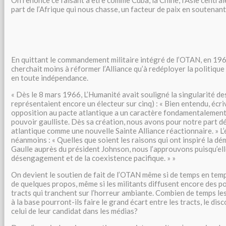
On renonce ce faisant à être comme Cuba, la Chine, l’Asie centrale
part de l’Afrique qui nous chasse, un facteur de paix en soutenant
En quittant le commandement militaire intégré de l’OTAN, en 196
cherchait moins à réformer l’Alliance qu’à redéployer la politiqu
en toute indépendance.
« Dès le 8 mars 1966, L’Humanité avait souligné la singularité d
représentaient encore un électeur sur cinq) : « Bien entendu, écr
opposition au pacte atlantique a un caractère fondamentalement 
pouvoir gaulliste. Dès sa création, nous avons pour notre part d
atlantique comme une nouvelle Sainte Alliance réactionnaire. » L’é
néanmoins : « Quelles que soient les raisons qui ont inspiré la d
Gaulle auprès du président Johnson, nous l’approuvons puisqu’ell
désengagement et de la coexistence pacifique. » »
On devient le soutien de fait de l’OTAN même si de temps en temp
de quelques propos, même si les militants diffusent encore des p
tracts qui tranchent sur l’horreur ambiante. Combien de temps le
à la base pourront-ils faire le grand écart entre les tracts, le disc
celui de leur candidat dans les médias?