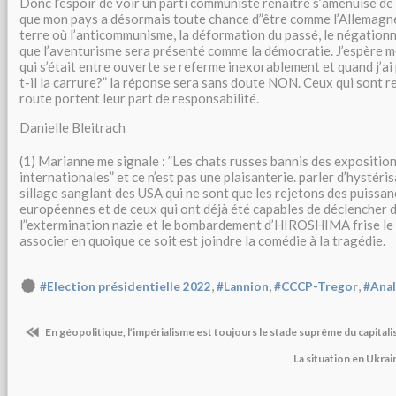
Donc l’espoir de voir un parti communiste renaitre s’amenuise de j
que mon pays a désormais toute chance d”être comme l’Allemagne
terre où l’anticommunisme, la déformation du passé, le négationni
que l’aventurisme sera présenté comme la démocratie. J’espère m
qui s’était entre ouverte se referme inexorablement et quand j’ai
t-il la carrure?” la réponse sera sans doute NON. Ceux qui sont re
route portent leur part de responsabilité.
Danielle Bleitrach
(1) Marianne me signale : ‌”Les chats russes bannis des exposition
internationales” et ce n’est pas une plaisanterie. parler d’hystéris
sillage sanglant des USA qui ne sont que les rejetons des puissan
européennes et de ceux qui ont déjà été capables de déclencher 
l”extermination nazie et le bombardement d’HIROSHIMA frise le g
associer en quoique ce soit est joindre la comédie à la tragédie.
,
,
,
#Election présidentielle 2022
#Lannion
#CCCP-Tregor
#Anal
En géopolitique, l’impérialisme est toujours le stade suprême du capita
La situation en Ukrai