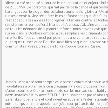
silence a été organisé autour de leur supplication et aujourd’hui on
de ZELENSKI, le corrompu qui fait partie de la bande et qui termi
harangues par le slogan des collaborateurs nazis (gloire à l’Ukrai
russes à venir à Kiev récupérer leurs enfants: dans quel état? l
l’est et depuis des années font régner la terreur contre le Donba
résistances en particulier à Mariupol c’est eux. L’Ukraine est dev
de tous les néonazis de la planète, même si nous devons voir que 
russes dans le Donbass ont peu à peu remplacé les dirigeants c
en priorité. Tout cela n’est pas pour nous une volonté de réperc
oligarques russes et de Poutine, mais bien ce que nous avons vu e
communistes russes, principale force d’opposition en Russie.
Jamais il n’en a été tenu compte et la presse communiste sous la d
liquidateurs a organisé la censure, mais il y a ce blog désormais 
d’abord sous le prétexte d’une photo sur les massacres de babi ya
nazis installés à Kiev avec ZELENSKI salissaient ce passé alors
Zelenski ont bénéficié et continuent en appeler à l’international
même temps osent en appeler aux juifs sous prétexte de leur judéi
ignominie de plus quand on sait ce sur qui ils s’appuient. Et désorm