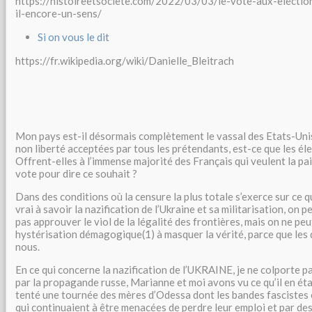
https://histoireetsociete.com/2022/03/03/le-vote-aux-election
il-encore-un-sens/
Si on vous le dit
https://fr.wikipedia.org/wiki/Danielle_Bleitrach
Mon pays est-il désormais complètement le vassal des Etats-Uni
non liberté acceptées par tous les prétendants, est-ce que les éle
Offrent-elles à l’immense majorité des Français qui veulent la pai
vote pour dire ce souhait ?
Dans des conditions où la censure la plus totale s’exerce sur ce qu
vrai à savoir la nazification de l’Ukraine et sa militarisation, on 
pas approuver le viol de la légalité des frontières, mais on ne pe
hystérisation démagogique(1) à masquer la vérité, parce que les
nous.
En ce qui concerne la nazification de l’UKRAINE, je ne colporte 
par la propagande russe, Marianne et moi avons vu ce qu’il en ét
tenté une tournée des mères d’Odessa dont les bandes fascistes o
qui continuaient à être menacées de perdre leur emploi et par des