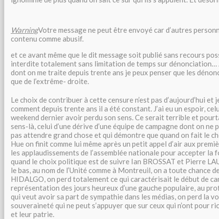
Warning
Votre message ne peut être envoyé car d’autres personn
contenu comme abusif.
et ce avant même que le dit message soit publié sans recours poss
interdite totalement sans limitation de temps sur dénonciation… 
dont on me traite depuis trente ans je peux penser que les dénon
que de l’extrême- droite.
Le choix de contribuer à cette censure n’est pas d’aujourd’hui et 
comment depuis trente ans il a été constant. J’ai eu un espoir, celu
weekend dernier avoir perdu son sens. Ce serait terrible et pourt
sens-là, celui d’une dérive d’une équipe de campagne dont on ne
pas attendre grand chose et qui démontre que quand on fait le ch
Hue on finit comme lui même après un petit appel d’air aux premiè
les applaudissements de l’assemblée nationale pour accepter la f
quand le choix politique est de suivre Ian BROSSAT et Pierre LAU
le bas, au nom de l’Unité comme à Montreuil, on a toute chance d
HIDALGO, on perd totalement ce qui caractérisait le début de ca
représentation des jours heureux d’une gauche populaire, au pro
qui veut avoir sa part de sympathie dans les médias, on perd la vo
souveraineté qui ne peut s’appuyer que sur ceux qui n’ont pour ri
et leur patrie.