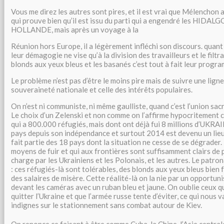
Vous me direz les autres sont pires, et il est vrai que Mélencho
qui prouve bien qu’il est issu du parti qui a engendré les HIDALG
HOLLANDE, mais après un voyage à la
Réunion hors Europe, il a légèrement infléchi son discours. qua
leur démagogie ne vise qu’à la division des travailleurs et le filt
blonds aux yeux bleus et les basanés c’est tout à fait leur progr
Le problème n’est pas d’être le moins pire mais de suivre une ligne,
souveraineté nationale et celle des intérêts populaires.
On n’est ni communiste, ni même gaulliste, quand c’est l’union 
Le choix d’un Zelenski et non comme on l’affirme hypocritement c
qui a 800.000 réfugiés, mais dont ont déjà fui 8 millions d’UKRA
pays depuis son indépendance et surtout 2014 est devenu un lieu 
fait partie des 18 pays dont la situation ne cesse de se dégrader. I
moyens de fuir et qui aux frontières sont suffisamment clairs de 
charge par les Ukrainiens et les Polonais, et les autres. Le patron
: ces réfugiés-là sont tolérables, des blonds aux yeux bleus bien
des salaires de misère. Cette réalité-là on la nie par un opportun
devant les caméras avec un ruban bleu et jaune. On oublie ceux q
quitter l’Ukraine et que l’armée russe tente d’éviter, ce qui nous
indignes sur le stationnement sans combat autour de Kiev.