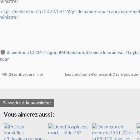
ministre/
https://melenchon.fr/2022/04/19/je-demande-aux-francais-de-mel
ministre/
,
,
,
,
#Lannion
#CCCP-Tregor
#Mélenchon
#France Insoumise
#Legis
tour
24 avril: programme
Les conditions d'un accord. Déclaration de 
S'inscrire à la newsletter
Vous aimerez aussi :