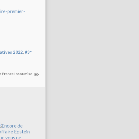
ire-premier-
,
latives 2022
#3°
la France Insoumise