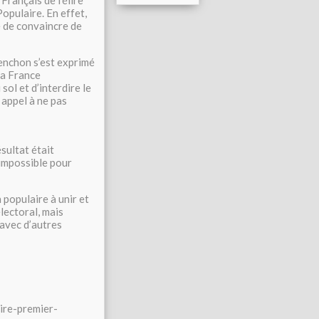
 Français de l’élire
opulaire. En effet,
e de convaincre de
lenchon s’est exprimé
 la France
sol et d’interdire le
 appel à ne pas
ésultat était
t impossible pour
 populaire à unir et
lectoral, mais
 avec d’autres
ire-premier-