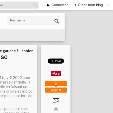
Connexion
+
Créer mon blog
ie gauche à Lannion
 se
19 avril 2022 pour
 présidentielle. Il
0
elle en faisant un
Repost
ême droite et le bloc
loc populaire lors du
ion populaire sans