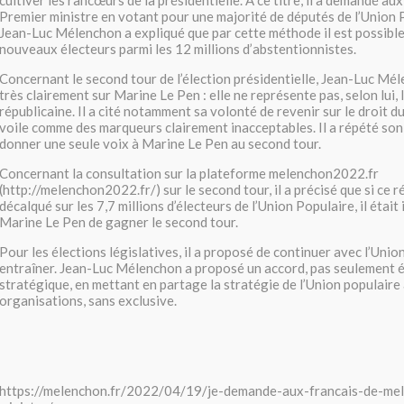
cultiver les rancœurs de la présidentielle. À ce titre, il a demandé aux
Premier ministre en votant pour une majorité de députés de l’Union P
Jean-Luc Mélenchon a expliqué que par cette méthode il est possibl
nouveaux électeurs parmi les 12 millions d’abstentionnistes.
Concernant le second tour de l’élection présidentielle, Jean-Luc Mé
très clairement sur Marine Le Pen : elle ne représente pas, selon lui,
républicaine. Il a cité notamment sa volonté de revenir sur le droit du 
voile comme des marqueurs clairement inacceptables. Il a répété son
donner une seule voix à Marine Le Pen au second tour.
Concernant la consultation sur la plateforme melenchon2022.fr
(http://melenchon2022.fr/) sur le second tour, il a précisé que si ce r
décalqué sur les 7,7 millions d’électeurs de l’Union Populaire, il étai
Marine Le Pen de gagner le second tour.
Pour les élections législatives, il a proposé de continuer avec l’Union
entraîner. Jean-Luc Mélenchon a proposé un accord, pas seulement é
stratégique, en mettant en partage la stratégie de l’Union populaire
organisations, sans exclusive.
https://melenchon.fr/2022/04/19/je-demande-aux-francais-de-mel