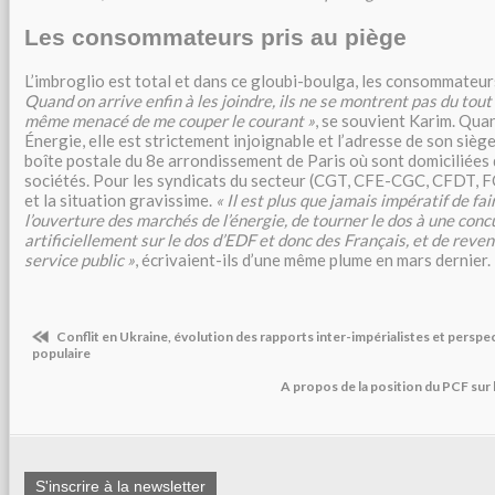
Les consommateurs pris au piège
L’imbroglio est total et dans ce gloubi-boulga, les consommateur
Quand on arrive enfin à les joindre, ils ne se montrent pas du tou
même menacé de me couper le courant »
, se souvient Karim. Quan
Énergie, elle est strictement injoignable et l’adresse de son sièg
boîte postale du 8e arrondissement de Paris où sont domiciliées d
sociétés. Pour les syndicats du secteur (CGT, CFE-CGC, CFDT, FO
et la situation gravissime.
« Il est plus que jamais impératif de fai
l’ouverture des marchés de l’énergie, de tourner le dos à une co
artificiellement sur le dos d’EDF et donc des Français, et de reven
service public »
, écrivaient-ils d’une même plume en mars dernier.
Conflit en Ukraine, évolution des rapports inter-impérialistes et persp
populaire
A propos de la position du PCF sur
S'inscrire à la newsletter