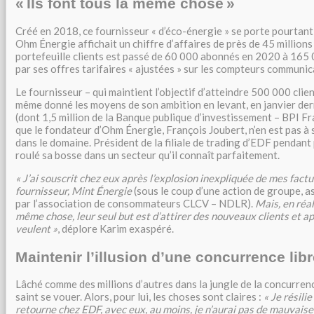
« Ils font tous la même chose »
Créé en 2018, ce fournisseur « d’éco-énergie » se porte pourtant
Ohm Énergie affichait un chiffre d’affaires de près de 45 millions
portefeuille clients est passé de 60 000 abonnés en 2020 à 165
par ses offres tarifaires
« ajustées » sur les compteurs communic
Le fournisseur – qui maintient l’objectif d’atteindre 500 000 clie
même donné les moyens de son ambition en levant, en janvier dern
(dont 1,5 million de la Banque publique d’investissement – BPI Fra
que le fondateur d’Ohm Énergie, François Joubert, n’en est pas à
dans le domaine. Président de la filiale de trading d’EDF pendant pl
roulé sa bosse dans un secteur qu’il connaît parfaitement.
« J’ai souscrit chez eux après l’explosion inexpliquée de mes fac
fournisseur, Mint Énergie
(sous le coup d’une action de groupe, as
par l’association de consommateurs CLCV – NDLR).
Mais, en réali
même chose, leur seul but est d’attirer des nouveaux clients et aprè
veulent »
, déplore Karim exaspéré.
Maintenir l’illusion d’une concurrence lib
Lâché comme des millions d’autres dans la jungle de la concurrence,
saint se vouer. Alors, pour lui, les choses sont claires :
«
Je résili
retourne chez EDF, avec eux, au moins, je n’aurai pas de mauvaise