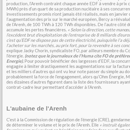
production, l’Arenh contraint chaque année EDF à vendre à prix 
MWh) près d’un quart de sa production nucléaire à ses concurren
investissements promis n’ont jamais été réalisés, mais en janvier d
l’augmentation des prix sur le marché européen, Bercy a réévalué
de l’Arenh, de 100 TWh à 120 TWh disponibles. De l’autre côté du
accumule les pertes financières.
« Selon la direction, cette manœu
l’excédent brut d’exploitation de l’entreprise de 8 milliards d’euros
c’est qu’EDF ne dispose pas de cette électricité, puisqu’elle l’a dé
l’acheter sur les marchés, au prix fort, pour la revendre à ses conc
explique Jacky Chorin, syndicaliste FO, par ailleurs membre du C
l’énergie.
(notez que le journaleux de l'Huma cite FO de préfére
Energie).
Pour pouvoir bénéficier des largesses d’EDF, la concurr
engagée à limiter drastiquement les augmentations sur la facture
et les milliers d’autres qui ont vu leur note passer du simple au d
probablement la force de l’engagement, alors qu’Ohm Énergie, Mi
des dizaines d’autres figurent dans la liste des fournisseurs aya
contrat-cadre leur permettant d’accéder à l’Arenh.
L'aubaine de l'Arenh
C’est à la Commission de régulation de l’énergie (CRE), gendarme
de déterminer le volume et le prix de l’Arenh. Elle
« instruit égal