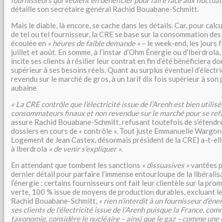
fournisseurs qui veulent en bénéficier pour faire face aux fluctua
détaille son secrétaire général Rachid Bouabane-Schmitt.
Mais le diable, là encore, se cache dans les détails. Car, pour calcu
de tel ou tel fournisseur, la CRE se base sur la consommation des 
écoulée en
« heures de faible demande »
– le week-end, les jours f
juillet et août. En somme, à l’instar d’Ohm Énergie ou d’Iberdrola,
incite ses clients à résilier leur contrat en fin d’été bénéficiera 
supérieur à ses besoins réels. Quant au surplus éventuel d’électric
revendu sur le marché de gros, à un tarif dix fois supérieur à son 
aubaine
« La CRE contrôle que l’électricité issue de l’Arenh est bien utilisé
consommateurs finaux et non ­revendue sur le marché pour se refa
assure Rachid Bouabane-Schmitt, refusant toutefois de s’étendr
dossiers en cours de « contrôle ». Tout juste Emmanuelle Wargon
Logement de Jean Castex, désormais président de la CRE) a-t-el
à Iberdrola
« de venir s’expliquer »
.
En attendant que tombent les sanctions
« dissuasives »
vantées pa
dernier détail pour parfaire l’immense entourloupe de la libéralis
l’énergie : certains fournisseurs ont fait leur clientèle sur la pr
verte, 100 % issue de moyens de production durables, excluant le
Rachid Bouabane-Schmitt,
« rien n’interdit à un fournisseur d’én
ses clients de l’électricité issue de l’Arenh puisque la France, com
taxonomie, considère le nucléaire – ainsi que le gaz – comme une 