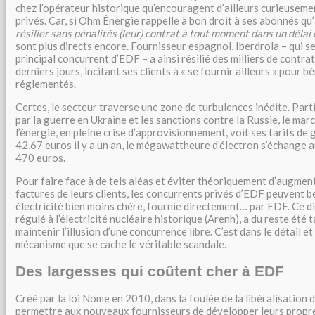
chez l’opérateur historique qu’encouragent d’ailleurs curieuseme
privés. Car, si Ohm Énergie rappelle à bon droit à ses abonnés qu’
résilier sans pénalités (leur) contrat à tout moment dans un délai 
sont plus directs encore. Fournisseur espagnol, Iberdrola – qui se
principal concurrent d’EDF – a ainsi résilié des milliers de contra
derniers jours, incitant ses clients à « se fournir ailleurs » pour bé
réglementés.
Certes, le secteur traverse une zone de turbulences inédite. Part
par la guerre en Ukraine et les sanctions contre la Russie, le ma
l’énergie, en pleine crise d’approvisionnement, voit ses tarifs de 
42,67 euros il y a un an, le mégawattheure d’électron s’échange a
470 euros.
Pour faire face à de tels aléas et éviter théoriquement d’augmen
factures de leurs clients, les concurrents privés d’EDF peuvent b
électricité bien moins chère, fournie directement… par EDF. Ce dis
régulé à l’électricité nucléaire historique (Arenh), a du reste été 
maintenir l’illusion d’une concurrence libre. C’est dans le détail et
mécanisme que se cache le véritable scandale.
Des largesses qui coûtent cher à EDF
Créé par la loi Nome en 2010, dans la foulée de la libéralisation
permettre aux nouveaux fournisseurs de développer leurs prop