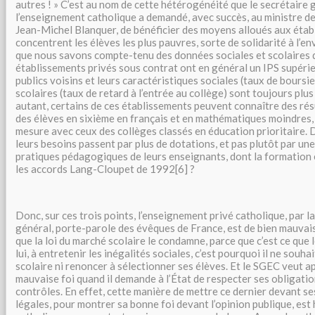
autres ! » C’est au nom de cette hétérogénéité que le secrétaire 
l’enseignement catholique a demandé, avec succès, au ministre de 
Jean-Michel Blanquer, de bénéficier des moyens alloués aux étab
concentrent les élèves les plus pauvres, sorte de solidarité à l’en
que nous savons compte-tenu des données sociales et scolaires d
établissements privés sous contrat ont en général un IPS supérie
publics voisins et leurs caractéristiques sociales (taux de boursi
scolaires (taux de retard à l’entrée au collège) sont toujours plu
autant, certains de ces établissements peuvent connaître des rés
des élèves en sixième en français et en mathématiques moindres
mesure avec ceux des collèges classés en éducation prioritaire. D
leurs besoins passent par plus de dotations, et pas plutôt par un
pratiques pédagogiques de leurs enseignants, dont la formation 
les accords Lang-Cloupet de 1992[6] ?
Donc, sur ces trois points, l’enseignement privé catholique, par l
général, porte-parole des évêques de France, est de bien mauvaise 
que la loi du marché scolaire le condamne, parce que c’est ce que
lui, à entretenir les inégalités sociales, c’est pourquoi il ne souha
scolaire ni renoncer à sélectionner ses élèves. Et le SGEC veut a
mauvaise foi quand il demande à l’État de respecter ses obligati
contrôles. En effet, cette manière de mettre ce dernier devant se
légales, pour montrer sa bonne foi devant l’opinion publique, est h