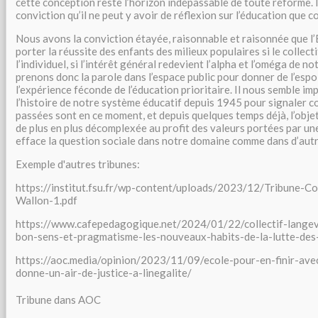
cette conception reste l’horizon indépassable de toute réforme. I
conviction qu’il ne peut y avoir de réflexion sur l’éducation que co
Nous avons la conviction étayée, raisonnable et raisonnée que l’
porter la réussite des enfants des milieux populaires si le collect
l’individuel, si l’intérêt général redevient l’alpha et l’oméga de 
prenons donc la parole dans l’espace public pour donner de l’espoi
l’expérience féconde de l’éducation prioritaire. Il nous semble im
l’histoire de notre système éducatif depuis 1945 pour signaler 
passées sont en ce moment, et depuis quelques temps déjà, l’obje
de plus en plus décomplexée au profit des valeurs portées par un
efface la question sociale dans notre domaine comme dans d’autr
Exemple d'autres tribunes:
https://institut.fsu.fr/wp-content/uploads/2023/12/Tribune-Co
Wallon-1.pdf
https://www.cafepedagogique.net/2024/01/22/collectif-langev
bon-sens-et-pragmatisme-les-nouveaux-habits-de-la-lutte-des-
https://aoc.media/opinion/2023/11/09/ecole-pour-en-finir-avec
donne-un-air-de-justice-a-linegalite/
Tribune dans AOC