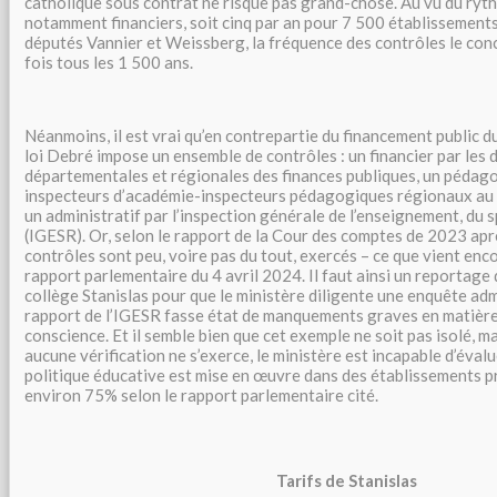
catholique sous contrat ne risque pas grand-chose. Au vu du ryth
notamment financiers, soit cinq par an pour 7 500 établissements
députés Vannier et Weissberg, la fréquence des contrôles le conc
fois tous les 1 500 ans.
Néanmoins, il est vrai qu’en contrepartie du financement public du
loi Debré impose un ensemble de contrôles : un financier par les 
départementales et régionales des finances publiques, un pédago
inspecteurs d’académie-inspecteurs pédagogiques régionaux au
un administratif par l’inspection générale de l’enseignement, du s
(IGESR). Or, selon le rapport de la Cour des comptes de 2023 apr
contrôles sont peu, voire pas du tout, exercés – ce que vient enc
rapport parlementaire du 4 avril 2024. Il faut ainsi un reportage
collège Stanislas pour que le ministère diligente une enquête adm
rapport de l’IGESR fasse état de manquements graves en matière 
conscience. Et il semble bien que cet exemple ne soit pas isolé, m
aucune vérification ne s’exerce, le ministère est incapable d’éval
politique éducative est mise en œuvre dans des établissements pri
environ 75% selon le rapport parlementaire cité.
Tarifs de Stanislas