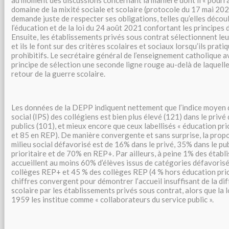
au moment des discussions concernant la manière dont il « pourrai
domaine de la mixité sociale et scolaire (protocole du 17 mai 2023)
demande juste de respecter ses obligations, telles qu’elles décou
l’éducation et de la loi du 24 août 2021 confortant les principes 
Ensuite, les établissements privés sous contrat sélectionnent leu
et ils le font sur des critères scolaires et sociaux lorsqu’ils prati
prohibitifs. Le secrétaire général de l’enseignement catholique ava
principe de sélection une seconde ligne rouge au-delà de laquelle 
retour de la guerre scolaire.
Les données de la DEPP indiquent nettement que l’indice moyen
social (IPS) des collégiens est bien plus élevé (121) dans le privé
publics (101), et mieux encore que ceux labellisés « éducation pri
et 85 en REP). De manière convergente et sans surprise, la prop
milieu social défavorisé est de 16% dans le privé, 35% dans le pu
prioritaire et de 70% en REP+. Par ailleurs, à peine 1% des établ
accueillent au moins 60% d’élèves issus de catégories défavoris
collèges REP+ et 45 % des collèges REP (4 % hors éducation prio
chiffres convergent pour démontrer l’accueil insuffisant de la diff
scolaire par les établissements privés sous contrat, alors que la
1959 les institue comme « collaborateurs du service public ».