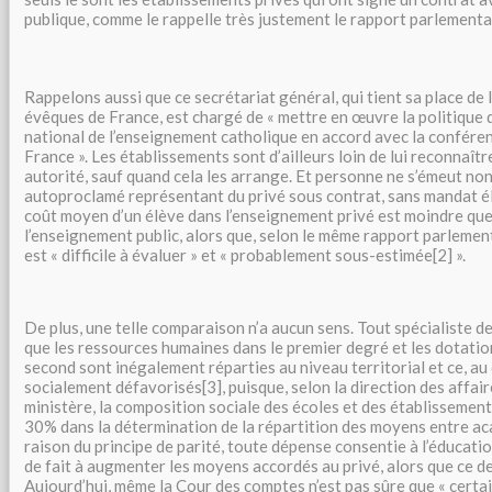
publique, comme le rappelle très justement le rapport parlementai
Rappelons aussi que ce secrétariat général, qui tient sa place de
évêques de France, est chargé de « mettre en œuvre la politique d
national de l’enseignement catholique en accord avec la confére
France ». Les établissements sont d’ailleurs loin de lui reconnaî
autorité, sauf quand cela les arrange. Et personne ne s’émeut non
autoproclamé représentant du privé sous contrat, sans mandat éle
coût moyen d’un élève dans l’enseignement privé est moindre que 
l’enseignement public, alors que, selon le même rapport parlement
est « difficile à évaluer » et « probablement sous-estimée[2] ».
De plus, une telle comparaison n’a aucun sens. Tout spécialiste de
que les ressources humaines dans le premier degré et les dotatio
second sont inégalement réparties au niveau territorial et ce, au
socialement défavorisés[3], puisque, selon la direction des affair
ministère, la composition sociale des écoles et des établissemen
30% dans la détermination de la répartition des moyens entre aca
raison du principe de parité, toute dépense consentie à l’éducatio
de fait à augmenter les moyens accordés au privé, alors que ce de
Aujourd’hui, même la Cour des comptes n’est pas sûre que « certa