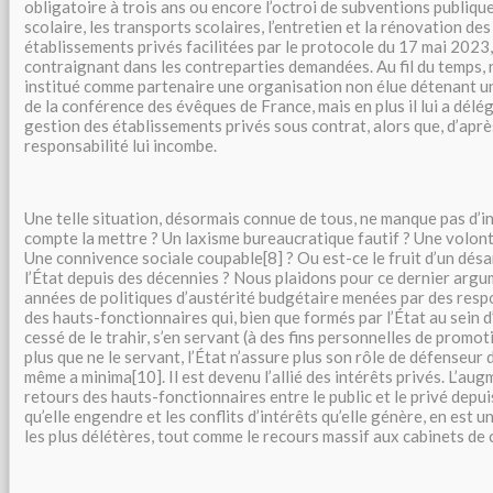
obligatoire à trois ans ou encore l’octroi de subventions publiqu
scolaire, les transports scolaires, l’entretien et la rénovation de
établissements privés facilitées par le protocole du 17 mai 2023,
contraignant dans les contreparties demandées. Au fil du temps, 
institué comme partenaire une organisation non élue détenant u
de la conférence des évêques de France, mais en plus il lui a délég
gestion des établissements privés sous contrat, alors que, d’après
responsabilité lui incombe.
Une telle situation, désormais connue de tous, ne manque pas d’in
compte la mettre ? Un laxisme bureaucratique fautif ? Une volont
Une connivence sociale coupable[8] ? Ou est-ce le fruit d’un dé
l’État depuis des décennies ? Nous plaidons pour ce dernier argum
années de politiques d’austérité budgétaire menées par des resp
des hauts-fonctionnaires qui, bien que formés par l’État au sein d
cessé de le trahir, s’en servant (à des fins personnelles de promo
plus que ne le servant, l’État n’assure plus son rôle de défenseur d
même a minima[10]. Il est devenu l’allié des intérêts privés. L’aug
retours des hauts-fonctionnaires entre le public et le privé depu
qu’elle engendre et les conflits d’intérêts qu’elle génère, en est 
les plus délétères, tout comme le recours massif aux cabinets de 