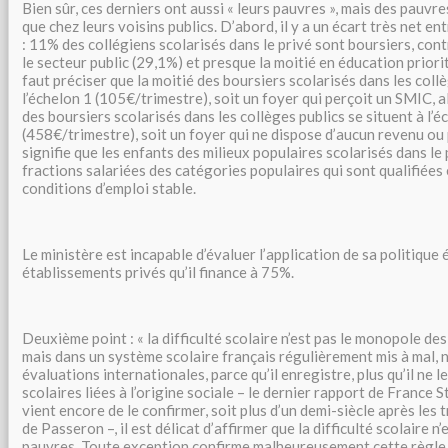
Bien sûr, ces derniers ont aussi « leurs pauvres », mais des pauv
que chez leurs voisins publics. D’abord, il y a un écart très net en
: 11% des collégiens scolarisés dans le privé sont boursiers, con
le secteur public (29,1%) et presque la moitié en éducation priorit
faut préciser que la moitié des boursiers scolarisés dans les coll
l’échelon 1 (105€/trimestre), soit un foyer qui perçoit un SMIC, al
des boursiers scolarisés dans les collèges publics se situent à l’é
(458€/trimestre), soit un foyer qui ne dispose d’aucun revenu ou 
signifie que les enfants des milieux populaires scolarisés dans l
fractions salariées des catégories populaires qui sont qualifiées
conditions d’emploi stable.
Le ministère est incapable d’évaluer l’application de sa politique
établissements privés qu’il finance à 75%.
Deuxième point : « la difficulté scolaire n’est pas le monopole des
mais dans un système scolaire français régulièrement mis à mal,
évaluations internationales, parce qu’il enregistre, plus qu’il ne le
scolaires liées à l’origine sociale – le dernier rapport de France S
vient encore de le confirmer, soit plus d’un demi-siècle après les
de Passeron –, il est délicat d’affirmer que la difficulté scolaire n’
pauvres. Toute exception confirme malheureusement cette règle