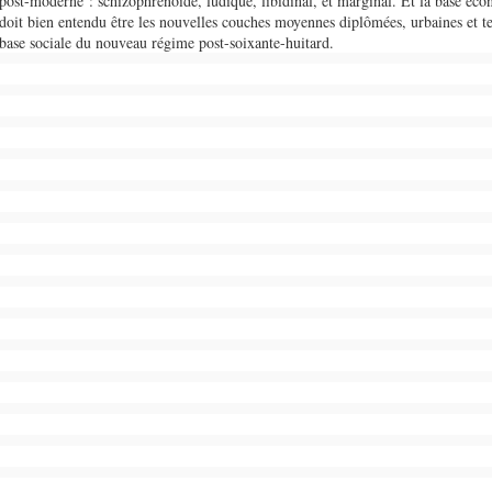
post-moderne : schizophrénoïde, ludique, libidinal, et marginal. Et la base éco
doit bien entendu être les nouvelles couches moyennes diplômées, urbaines et ter
base sociale du nouveau régime post-soixante-huitard.