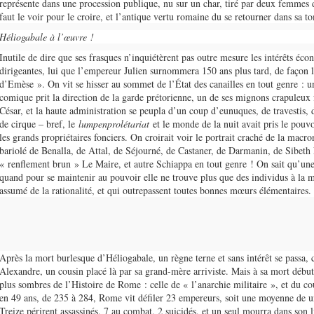
représente dans une procession publique, nu sur un char, tiré par deux femmes d
faut le voir pour le croire, et l’antique vertu romaine du se retourner dans sa 
Héliogabale à l’œuvre !
Inutile de dire que ses frasques n’inquiétèrent pas outre mesure les intérêts éco
dirigeantes, lui que l’empereur Julien surnommera 150 ans plus tard, de façon l
d’Emèse ». On vit se hisser au sommet de l’État des canailles en tout genre : u
comique prit la direction de la garde prétorienne, un de ses mignons crapuleu
César, et la haute administration se peupla d’un coup d’eunuques, de travestis, 
de cirque – bref, le
lumpenprolétariat
et le monde de la nuit avait pris le pou
les grands propriétaires fonciers. On croirait voir le portrait craché de la macr
bariolé de Benalla, de Attal, de Séjourné, de Castaner, de Darmanin, de Sibet
« renflement brun » Le Maire, et autre Schiappa en tout genre ! On sait qu’une
quand pour se maintenir au pouvoir elle ne trouve plus que des individus à la m
assumé de la rationalité, et qui outrepassent toutes bonnes mœurs élémentaires.
Après la mort burlesque d’Héliogabale, un règne terne et sans intérêt se passa, 
Alexandre, un cousin placé là par sa grand-mère arriviste. Mais à sa mort début
plus sombres de l’Histoire de Rome : celle de « l’anarchie militaire », et du c
en 49 ans, de 235 à 284, Rome vit défiler 23 empereurs, soit une moyenne de un
Treize périrent assassinés, 7 au combat, 2 suicidés, et un seul mourra dans son l