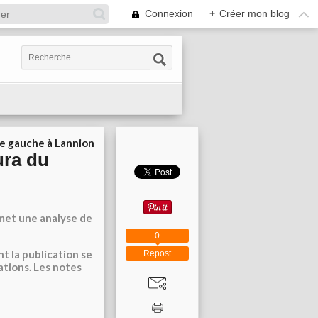
Connexion
+
Créer mon blog
ie gauche à Lannion
ura du
rmet une analyse de
0
nt la publication se
Repost
ations. Les notes