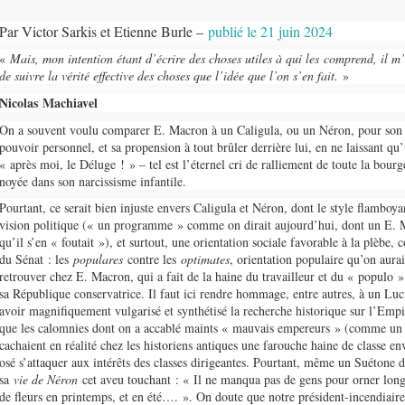
Par Victor Sarkis et Etienne Burle –
publié le 21 juin 2024
«
Mais, mon intention étant d’écrire des choses utiles à qui les comprend, il m
de suivre la vérité effective des choses que l’idée que l’on s’en fait.
»
Nicolas
Machiavel
On a souvent voulu comparer E. Macron à un Caligula, ou un Néron, pour son 
pouvoir personnel, et sa propension à tout brûler derrière lui, en ne laissant q
« après moi, le Déluge ! » – tel est l’éternel cri de ralliement de toute la bourg
noyée dans son narcissisme infantile.
Pourtant, ce serait bien injuste envers Caligula et Néron, dont le style flamboya
vision politique (« un programme » comme on dirait aujourd’hui, dont un E. M
qu’il s’en « foutait »), et surtout, une orientation sociale favorable à la plèbe, 
du Sénat : les
populares
contre les
optimates
, orientation populaire qu’on aura
retrouver chez E. Macron, qui a fait de la haine du travailleur et du « populo »
sa République conservatrice. Il faut ici rendre hommage, entre autres, à un Lu
avoir magnifiquement vulgarisé et synthétisé la recherche historique sur l’Emp
que les calomnies dont on a accablé maints « mauvais empereurs » (comme un 
cachaient en réalité chez les historiens antiques une farouche haine de classe en
osé s’attaquer aux intérêts des classes dirigeantes. Pourtant, même un Suétone d
sa
vie de Néron
cet aveu touchant : « Il ne manqua pas de gens pour orner lon
de fleurs en printemps, et en été…. ». On doute que notre président-incendiaire