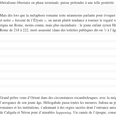
libéralisme-libertaire en phase terminale, puisse prétendre à une telle postérité.
Mais dès lors que la métaphore romaine reste néanmoins parlante pour évoquer 
et notre « forcené de l’Élysée », on aurait plutôt tendance à tourner le regard v
régna sur Rome, moins connu, mais plus incendiaire : le jeune enfant syrien H
Rome de 218 à 222, mort assassiné (dans des toilettes publiques dit-on !) à l’âg
Grand prêtre venu d’Orient dans des circonstances rocambolesques, avec la mé
l’arrogance de son jeune âge, Héliogabale passa toutes les mesures, bafoua au pi
romaines et les institutions, s’adonnant à des orgies sacrées dont l’outrance aurai
de Caligula et Néron pour d’aimables
happening
. Un camée de l’époque, conse