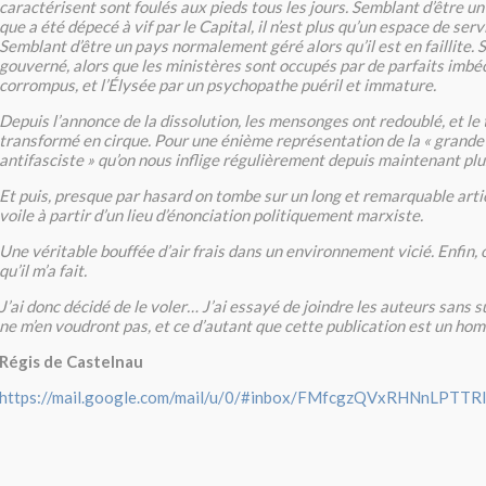
caractérisent sont foulés aux pieds tous les jours. Semblant d’être un
que a été dépecé à vif par le Capital, il n’est plus qu’un espace de serv
Semblant d’être un pays normalement géré alors qu’il est en faillite. 
gouverné, alors que les ministères sont occupés par de parfaits imbé
corrompus, et l’Élysée par un psychopathe puéril et immature.
Depuis l’annonce de la dissolution, les mensonges ont redoublé, et le 
transformé en cirque. Pour une énième représentation de la « grande
antifasciste » qu’on nous inflige régulièrement depuis maintenant plu
Et puis, presque par hasard on tombe sur un long et remarquable articl
voile à partir d’un lieu d’énonciation politiquement marxiste.
Une véritable bouffée d’air frais dans un environnement vicié. Enfin, c
qu’il m’a fait.
J’ai donc décidé de le voler… J’ai essayé de joindre les auteurs sans su
ne m’en voudront pas, et ce d’autant que cette publication est un ho
Régis de Castelnau
https://mail.google.com/mail/u/0/#inbox/FMfcgzQVxRHNnLPTT