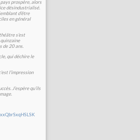
 pays prospère, alors
ice désindustrialisé.
Semblant d’être
ciles en général
théâtre s’est
 quinzaine
s de 20 ans.
e, qui déchire le
’est l’impression
ccès. J’espère qu’ils
mmage.
RlxxQbrSxqHSLSK