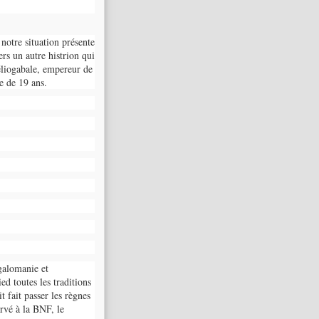
notre situation présente
ers un autre histrion qui
éliogabale, empereur de
e de 19 ans.
galomanie et
ed toutes les traditions
t fait passer les règnes
rvé à la BNF, le