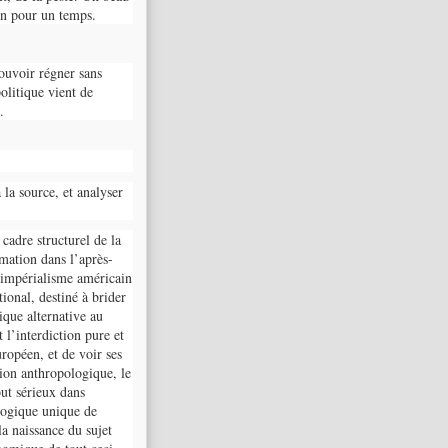
in pour un temps.
pouvoir régner sans
olitique vient de
.
 la source, et analyser
cadre structurel de la
rmation dans l’après-
 impérialisme américain
ional, destiné à brider
ique alternative au
 l’interdiction pure et
ropéen, et de voir ses
tion anthropologique, le
out sérieux dans
ologique unique de
la naissance du sujet