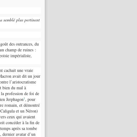
’a semblé plus pertinent
goût des outrances, du
u’un champ de ruines :
eoisie impérialiste,
nt cachait une vraie
acron avait dit un jour
contre l’aristocratisme
it bien du mal à
 la profession de foi de
1
cien Jerphagon
, pour
ire romain, et démontré
Caligula et un Néron)
vers ceux qui avaient
oit concéder à la fin de
gtemps après sa tombe
, dernier avatar d’un