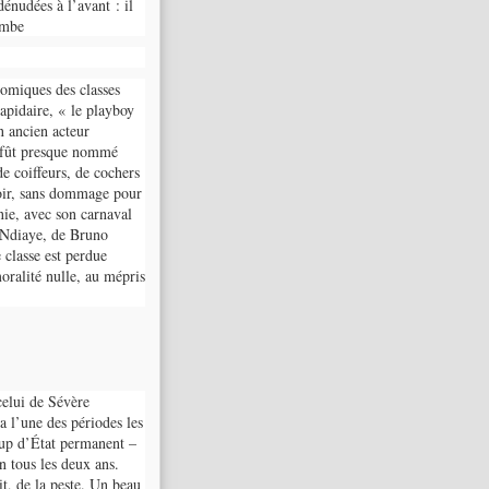
énudées à l’avant : il
tombe
nomiques des classes
apidaire, « le playboy
n ancien acteur
x fût presque nommé
de coiffeurs, de cochers
voir, sans dommage pour
onie, avec son carnaval
h Ndiaye, de Bruno
 classe est perdue
oralité nulle, au mépris
celui de Sévère
a l’une des périodes les
oup d’État permanent –
 tous les deux ans.
it, de la peste. Un beau