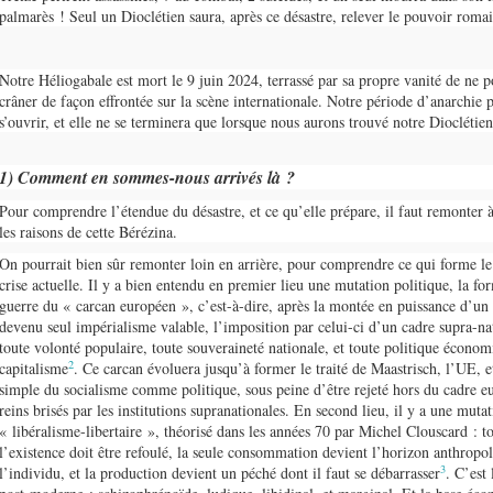
palmarès ! Seul un Dioclétien saura, après ce désastre, relever le pouvoir roma
Notre Héliogabale est mort le 9 juin 2024, terrassé par sa propre vanité de ne 
crâner de façon effrontée sur la scène internationale. Notre période d’anarchie p
s’ouvrir, et elle ne se terminera que lorsque nous aurons trouvé notre Dioclétien
1) Comment en sommes-nous arrivés là ?
Pour comprendre l’étendue du désastre, et ce qu’elle prépare, il faut remonter à
les raisons de cette Bérézina.
On pourrait bien sûr remonter loin en arrière, pour comprendre ce qui forme le 
crise actuelle. Il y a bien entendu en premier lieu une mutation politique, la fo
guerre du « carcan européen », c’est-à-dire, après la montée en puissance d’un
devenu seul impérialisme valable, l’imposition par celui-ci d’un cadre supra-nat
toute volonté populaire, toute souveraineté nationale, et toute politique économ
2
capitalisme
. Ce carcan évoluera jusqu’à former le traité de Maastrisch, l’UE, et
simple du socialisme comme politique, sous peine d’être rejeté hors du cadre eu
reins brisés par les institutions supranationales. En second lieu, il y a une muta
« libéralisme-libertaire », théorisé dans les années 70 par Michel Clouscard : t
l’existence doit être refoulé, la seule consommation devient l’horizon anthrop
3
l’individu, et la production devient un péché dont il faut se débarrasser
. C’est 