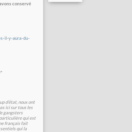
s avons conservé
s-il-y-aura-du-
"
up d’état, nous ont
s ici sur tous les
de gangsters
articulière qui est
e français fait
sentiels qui la