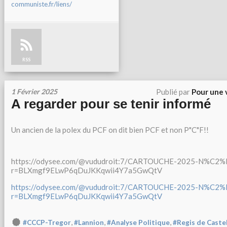
communiste.fr/liens/
RSS
1 Février 2025
Publié par
Pour une 
A regarder pour se tenir informé
Un ancien de la polex du PCF on dit bien PCF et non P"C"F!!
https://odysee.com/@vududroit:7/CARTOUCHE-2025-N%C2%
r=BLXmgf9ELwP6qDuJKKqwii4Y7a5GwQtV
https://odysee.com/@vududroit:7/CARTOUCHE-2025-N%C2%
r=BLXmgf9ELwP6qDuJKKqwii4Y7a5GwQtV
,
,
,
#CCCP-Tregor
#Lannion
#Analyse Politique
#Regis de Caste