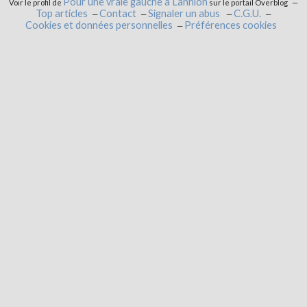
Pour une vraie gauche à Lannion
Voir le profil de
sur le portail Overblog
Top articles
Contact
Signaler un abus
C.G.U.
Cookies et données personnelles
Préférences cookies