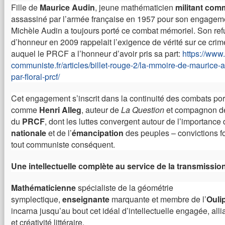
Fille de
Maurice Audin
, jeune mathématicien
militant com
assassiné par l’armée française en 1957 pour son engageme
Michèle Audin a toujours porté ce combat mémoriel. Son ref
d’honneur en 2009 rappelait l’exigence de vérité sur ce cri
auquel le PRCF a l’honneur d’avoir pris sa part:
https://www.i
communiste.fr/articles/billet-rouge-2/la-mmoire-de-maurice-a
par-floral-prcf/
Cet engagement s’inscrit dans la continuité des combats por
comme
Henri Alleg
, auteur de
La Question
et compagnon de
du
PRCF
, dont les luttes convergent autour de l’importance
nationale
et de l’
émancipation
des peuples – convictions 
tout communiste conséquent.
Une intellectuelle complète au service de la transmissio
Mathématicienne
spécialiste de la géométrie
symplectique,
enseignante
marquante et membre de l’
Ouli
incarna jusqu’au bout cet idéal d’intellectuelle engagée, allia
et créativité littéraire.