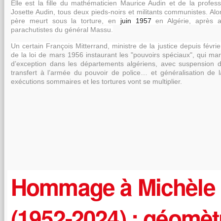
Elle est la fille du mathématicien Maurice Audin et de la prof
Josette Audin, tous deux pieds-noirs
et militants communistes. Alor
père meurt sous la torture
, en
juin 1957
en Algérie, après a
parachutistes du général Massu.
Un certain François Mitterrand, ministre de la justice depuis févrie
de la loi d
e mars 1956 instaurant les "pouvoirs spéciaux", qui mar
d’exception dans les départements algériens, avec suspension des
transfert à l’armée du pouvoir de police… et généralisation de la 
exécutions sommaires et les tortures vont se multiplier.
Hommage à Michèle
https://assets.over-blog.com/t/classical/images/content.png
Hommage du PRCF
(1952-2024) : géomèt