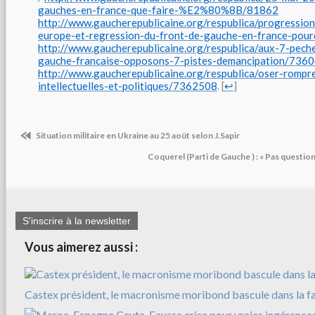
gauches-en-france-que-faire-%E2%80%8B/81862
http://www.gaucherepublicaine.org/respublica/progressio
europe-et-regression-du-front-de-gauche-en-france-pou
http://www.gaucherepublicaine.org/respublica/aux-7-peche
gauche-francaise-opposons-7-pistes-demancipation/736
http://www.gaucherepublicaine.org/respublica/oser-rompr
intellectuelles-et-politiques/7362508
. [
↩
]
Situation militaire en Ukraine au 25 août selon J.Sapir
Coquerel (Parti de Gauche ) : « Pas question
S'inscrire à la newsletter
Vous aimerez aussi :
Castex président, le macronisme moribond bascule dans la f