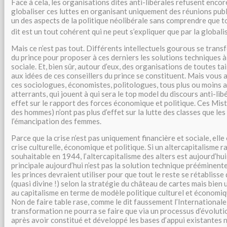
Face à cela, les organisations dites anti-libérales refusent enco
globaliser ces luttes en organisant uniquement des réunions pub
un des aspects de la politique néolibérale sans comprendre que to
dit est un tout cohérent qui ne peut s’expliquer que par la global
Mais ce n’est pas tout. Différents intellectuels gourous se trans
du prince pour proposer à ces derniers les solutions techniques à 
sociale. Et, bien sûr, autour d’eux, des organisations de toutes ta
aux idées de ces conseillers du prince se constituent. Mais vous 
ces sociologues, économistes, politologues, tous plus ou moins a
atterrants, qui jouent à qui sera le top model du discours anti-libé
effet sur le rapport des forces économique et politique. Ces Mis
des hommes) n’ont pas plus d’effet sur la lutte des classes que l
l’émancipation des femmes.
Parce que la crise n’est pas uniquement financière et sociale, elle
crise culturelle, économique et politique. Si un altercapitalisme ra
souhaitable en 1944, l’altercapitalisme des alters est aujourd’hu
principale aujourd’hui n’est pas la solution technique prééminen
les princes devraient utiliser pour que tout le reste se rétabliss
(quasi divine !) selon la stratégie du château de cartes mais bien
au capitalisme en terme de modèle politique culturel et économiq
Non de faire table rase, comme le dit faussement l’Internationale
transformation ne pourra se faire que via un processus d’évoluti
après avoir constitué et développé les bases d’appui existantes 