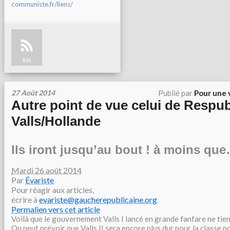
communiste.fr/liens/
RSS
27 Août 2014
Publié par
Pour une 
Autre point de vue celui de Respub
Valls/Hollande
Ils iront jusqu’au bout ! à moins qu
Mardi 26 août 2014
Par
Évariste
Pour réagir aux articles,
écrire à
evariste@gaucherepublicaine.org
Permalien vers cet article
Voilà que le gouvernement Valls I lancé en grande fanfare ne tien
On peut prévoir que Valls II sera encore plus dur pour la classe p