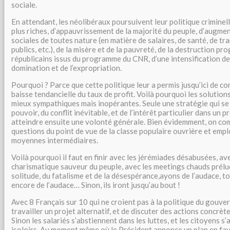
sociale.
En attendant, les néolibéraux poursuivent leur politique criminel
plus riches, d’appauvrissement de la majorité du peuple, d’augme
sociales de toutes nature (en matière de salaires, de santé, de tr
publics, etc.), de la misère et de la pauvreté, de la destruction pr
républicains issus du programme du CNR, d’une intensification de l
domination et de l’expropriation.
Pourquoi ? Parce que cette politique leur a permis jusqu’ici de con
baisse tendancielle du taux de profit. Voilà pourquoi les solution
mieux sympathiques mais inopérantes. Seule une stratégie qui se
pouvoir, du conflit inévitable, et de l’intérêt particulier dans un
atteindre ensuite une volonté générale. Bien évidemment, on co
questions du point de vue de la classe populaire ouvrière et emp
moyennes intermédiaires.
Voilà pourquoi il faut en finir avec les jérémiades désabusées, avec
charismatique sauveur du peuple, avec les meetings chauds prélud
solitude, du fatalisme et de la désespérance,ayons de l’audace, to
encore de l’audace… Sinon, ils iront jusqu’au bout !
Avec 8 Français sur 10 qui ne croient pas à la politique du gouver
travailler un projet alternatif, et de discuter des actions concrè
Sinon les salariés s’abstiennent dans les luttes, et les citoyens s
isoloirs. Au moment même où le Président annonce un plan en fav