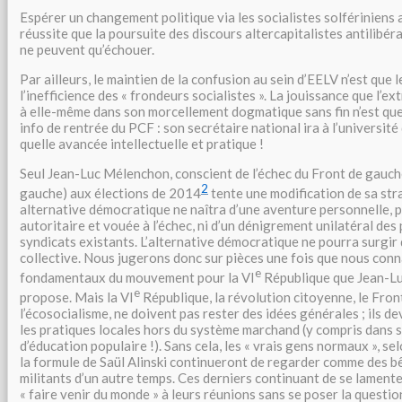
Espérer un changement politique via les socialistes solfériniens 
réussite que la poursuite des discours altercapitalistes antilibér
ne peuvent qu’échouer.
Par ailleurs, le maintien de la confusion au sein d’EELV n’est que 
l’inefficience des « frondeurs socialistes ». La jouissance que l’
à elle-même dans son morcellement dogmatique sans fin n’est que 
info de rentrée du PCF : son secrétaire national ira à l’université
quelle avancée intellectuelle et pratique !
Seul Jean-Luc Mélenchon, conscient de l’échec du Front de gauche
2
gauche) aux élections de 2014
tente une modification de sa str
alternative démocratique ne naîtra d’une aventure personnelle, 
autoritaire et vouée à l’échec, ni d’un dénigrement unilatéral des 
syndicats existants. L’alternative démocratique ne pourra surgir
collective. Nous jugerons donc sur pièces une fois que nous conn
e
fondamentaux du mouvement pour la VI
République que Jean-L
e
propose. Mais la VI
République, la révolution citoyenne, le Fron
l’écosocialisme, ne doivent pas rester des idées générales ; ils d
les pratiques locales hors du système marchand (y compris dans se
d’éducation populaire !). Sans cela, les « vrais gens normaux », se
la formule de Saül Alinski continueront de regarder comme des bê
militants d’un autre temps. Ces derniers continuant de se lamenter
« faire venir du monde » à leurs réunions sans se poser la questio