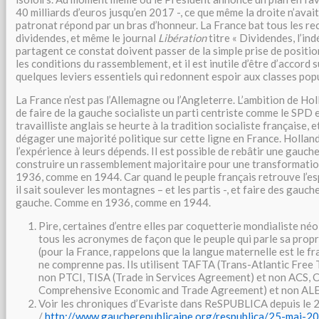
40 milliards d’euros jusqu’en 2017 -, ce que même la droite n’avait 
patronat répond par un bras d’honneur. La France bat tous les re
dividendes, et même le journal
Libération
titre « Dividendes, l’in
partagent ce constat doivent passer de la simple prise de position 
les conditions du rassemblement, et il est inutile d’être d’accord 
quelques leviers essentiels qui redonnent espoir aux classes popu
La France n’est pas l’Allemagne ou l’Angleterre. L’ambition de Hol
de faire de la gauche socialiste un parti centriste comme le SPD 
travailliste anglais se heurte à la tradition socialiste française, et
dégager une majorité politique sur cette ligne en France. Holland
l’expérience à leurs dépends. Il est possible de rebâtir une gauche
construire un rassemblement majoritaire pour une transformati
1936, comme en 1944. Car quand le peuple français retrouve l’esp
il sait soulever les montagnes – et les partis -, et faire des gauc
gauche. Comme en 1936, comme en 1944.
Pire, certaines d’entre elles par coquetterie mondialiste né
tous les acronymes de façon que le peuple qui parle sa prop
(pour la France, rappelons que la langue maternelle est le fra
ne comprenne pas. Ils utilisent TAFTA (Trans-Atlantic Free
non PTCI, TISA (Trade in Services Agreement) et non ACS, 
Comprehensive Economic and Trade Agreement) et non ALE.
Voir les chroniques d’Evariste dans ReSPUBLICA depuis le 
/
http://www.gaucherepublicaine.org/respublica/25-mai-2