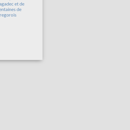
agadec et de
entaines de
regorois