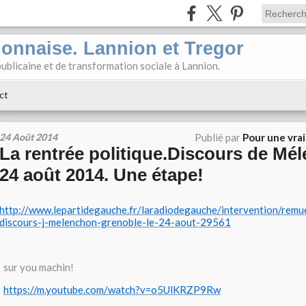
ionnaise. Lannion et Tregor
ublicaine et de transformation sociale à Lannion.
ct
24 Août 2014
Publié par
Pour une vra
La rentrée politique.Discours de Mé
24 août 2014. Une étape!
http://www.lepartidegauche.fr/laradiodegauche/intervention/rem
discours-j-melenchon-grenoble-le-24-aout-29561
sur you machin!
https://m.youtube.com/watch?v=o5UlKRZP9Rw