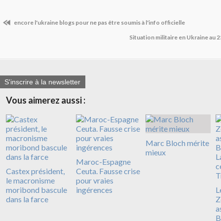
encore l'ukraine blogs pour ne pas être soumis à l'info officielle
Situation militaire en Ukraine au 2
S'inscrire à la newsletter
Vous aimerez aussi :
Marc Bloch mérite
mieux
Maroc-Espagne
Castex président,
Ceuta. Fausse crise
le macronisme
pour vraies
moribond bascule
ingérences
L
dans la farce
Z
a
B