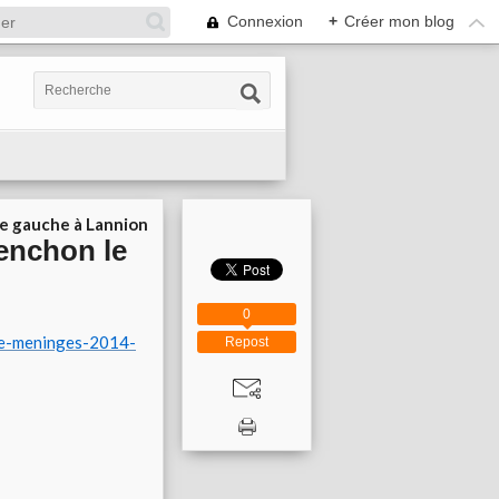
Connexion
+
Créer mon blog
ie gauche à Lannion
lenchon le
0
ue-meninges-2014-
Repost