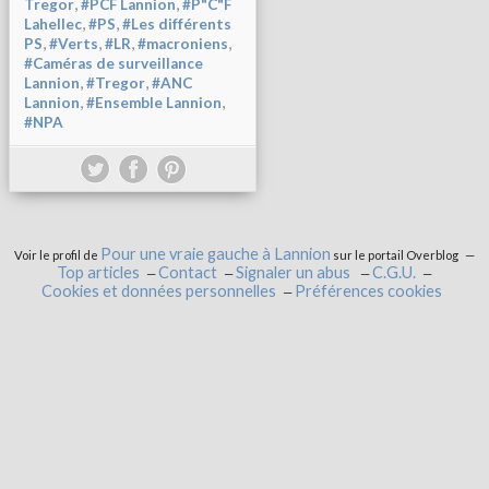
,
,
Tregor
#PCF Lannion
#P"C"F
,
,
Lahellec
#PS
#Les différents
,
,
,
,
PS
#Verts
#LR
#macroniens
#Caméras de surveillance
,
,
Lannion
#Tregor
#ANC
,
,
Lannion
#Ensemble Lannion
#NPA
Pour une vraie gauche à Lannion
Voir le profil de
sur le portail Overblog
Top articles
Contact
Signaler un abus
C.G.U.
Cookies et données personnelles
Préférences cookies