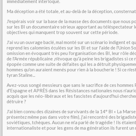
immédiatement interloqué.
Ma déception a été totale, et au-delà de la déception, consternat
J'espérais voir sur la base de la masse des documents que nous p
sur les BI un documentaire sérieux apportant au téléspectateur 
objectives qui manquent trop souvent sur cette période.
J'ai vu un ouvrage baclé, mal monté sur un scénario indigent et q
reprend les calomnies éculées sur les BI et sur l'aide de l'Union S
omission en évoquant très peu l'organisation des BI, leur rôle déc
de l'Armée républicaine ,n'évoque qu'à peine les brigadistes si ce 
épopée comme une suite de défaites qui les a détruit physiquem
hommes qu'on auraient menés pour rien à la boucherie ! Si ce n'est
tyran Staline...
Avez-vous songé messieurs que sans le sacrifice de ces homme
d'Espagne et APRÈS dans les Résistances nationales nous n'aurio
acquis que les néo-libéraux et les fascistes d'aujourd'hui cherch
détruire ?
J'ai bien connu des dizaines de survivants de la 14° BI « La Marsei
présentez même pas dans votre film), j'ai rencontré des brigadist
soviétiques, tchèques. Aucun ne m'a parlé de tragédie ! Ils étaien
internationaliste et pour les gens de ma génération ils furent un