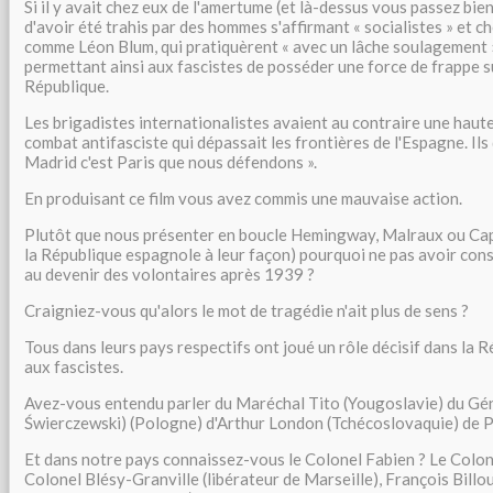
Si il y avait chez eux de l'amertume (et là-dessus vous passez bie
d'avoir été trahis par des hommes s'affirmant « socialistes » et
comme Léon Blum, qui pratiquèrent « avec un lâche soulagement » 
permettant ainsi aux fascistes de posséder une force de frappe su
République.
Les brigadistes internationalistes avaient au contraire une haut
combat antifasciste qui dépassait les frontières de l'Espagne. Ils
Madrid c'est Paris que nous défendons ».
En produisant ce film vous avez commis une mauvaise action.
Plutôt que nous présenter en boucle Hemingway, Malraux ou Capp
la République espagnole à leur façon) pourquoi ne pas avoir cons
au devenir des volontaires après 1939 ?
Craigniez-vous qu'alors le mot de tragédie n'ait plus de sens ?
Tous dans leurs pays respectifs ont joué un rôle décisif dans la R
aux fascistes.
Avez-vous entendu parler du Maréchal Tito (Yougoslavie) du Gén
Świerczewski) (Pologne) d'Arthur London (Tchécoslovaquie) de Pie
Et dans notre pays connaissez-vous le Colonel Fabien ? Le Colon
Colonel Blésy-Granville (libérateur de Marseille), François Bill