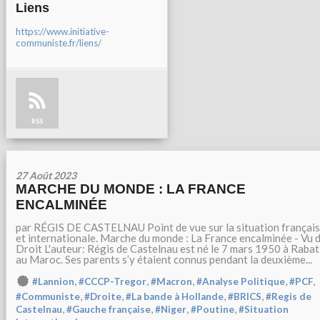
Liens
https://www.initiative-
communiste.fr/liens/
RSS
27 Août 2023
MARCHE DU MONDE : LA FRANCE
ENCALMINÉE
par RÉGIS DE CASTELNAU Point de vue sur la situation françai
et internationale. Marche du monde : La France encalminée - Vu 
Droit L'auteur: Régis de Castelnau est né le 7 mars 1950 à Rabat
au Maroc. Ses parents s’y étaient connus pendant la deuxième...
,
,
,
,
,
#Lannion
#CCCP-Tregor
#Macron
#Analyse Politique
#PCF
,
,
,
,
#Communiste
#Droite
#La bande à Hollande
#BRICS
#Regis de
,
,
,
,
Castelnau
#Gauche française
#Niger
#Poutine
#Situation