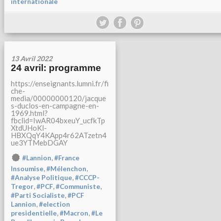
internationale
13 Avril 2022
24 avril: programme
https://enseignants.lumni.fr/fi
che-
media/00000000120/jacque
s-duclos-en-campagne-en-
1969.html?
fbclid=IwAR04bxeuY_ucfkTp
XtdUHoKl-
HBXQqY4KApp4r62ATzetn4
ue3YTMebDGAY
,
#Lannion
#France
,
,
Insoumise
#Mélenchon
,
#Analyse Politique
#CCCP-
,
,
,
Tregor
#PCF
#Communiste
,
#Parti Socialiste
#PCF
,
Lannion
#election
,
,
presidentielle
#Macron
#Le