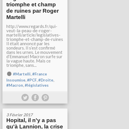
triomphe et champ
de ruines par Roger
Martelli
http://www.regards.fr/qui-
veut-la-peau-de-roger-
martelli/article/legislatives-
triomphe-et-champ-de-ruines
Il était annoncé par les
sondeurs. Il s’est confirmé
dans les urnes. Le mouvement
d’Emmanuel Macron surfe sur
la vague haute. Mais ce
triomphe, sans...
,
#Martelli
#France
,
,
,
Insoumise
#PCF
#Droite
,
#Macron
#législatives
3 Février 2017
Hopital, il n'y a pas
qu'à Lannion, la crise