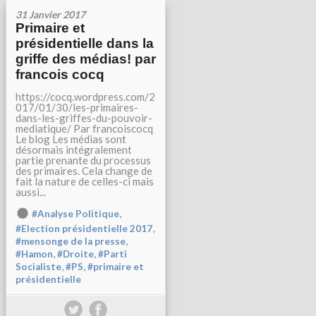
31 Janvier 2017
Primaire et
présidentielle dans la
griffe des médias! par
francois cocq
https://cocq.wordpress.com/2
017/01/30/les-primaires-
dans-les-griffes-du-pouvoir-
mediatique/ Par francoiscocq
Le blog Les médias sont
désormais intégralement
partie prenante du processus
des primaires. Cela change de
fait la nature de celles-ci mais
aussi...
,
#Analyse Politique
,
#Election présidentielle 2017
,
#mensonge de la presse
,
,
#Hamon
#Droite
#Parti
,
,
Socialiste
#PS
#primaire et
présidentielle