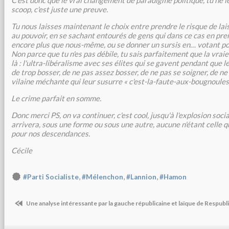
C'est donc que le vrai changement de paradigme politique, tu ne le
scoop, c'est juste une preuve.
Tu nous laisses maintenant le choix entre prendre le risque de lai
au pouvoir, en se sachant entourés de gens qui dans ce cas en pre
encore plus que nous-même, ou se donner un sursis en… votant pou
Non parce que tu n'es pas débile, tu sais parfaitement que la vrai
là : l'ultra-libéralisme avec ses élites qui se gavent pendant que 
de trop bosser, de ne pas assez bosser, de ne pas se soigner, de ne
vilaine méchante qui leur susurre « c'est-la-faute-aux-bougnoules
Le crime parfait en somme.
Donc merci PS, on va continuer, c'est cool, jusqu'à l'explosion soc
arrivera, sous une forme ou sous une autre, aucune n'étant celle q
pour nos descendances.
Cécile
,
,
,
#Parti Socialiste
#Mélenchon
#Lannion
#Hamon
Une analyse intéressante par la gauche républicaine et laïque de Respubl