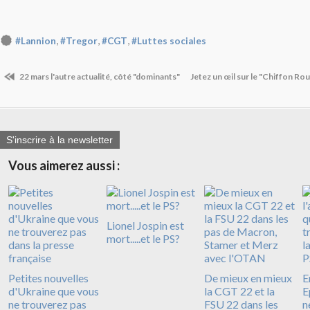
,
,
,
#Lannion
#Tregor
#CGT
#Luttes sociales
22 mars l'autre actualité, côté "dominants"
Jetez un œil sur le "Chiffon Ro
S'inscrire à la newsletter
Vous aimerez aussi :
Lionel Jospin est
mort.....et le PS?
Petites nouvelles
De mieux en mieux
E
d'Ukraine que vous
la CGT 22 et la
E
ne trouverez pas
FSU 22 dans les
n