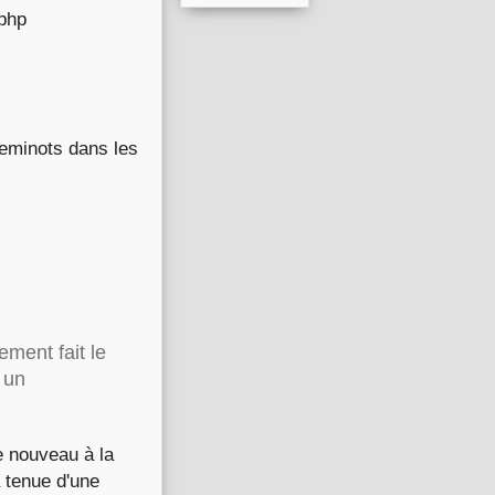
.php
heminots dans les
ment fait le
 un
e nouveau à la
 tenue d'une