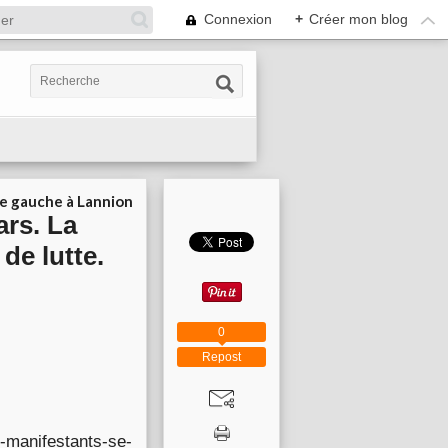
Connexion
+
Créer mon blog
ie gauche à Lannion
ars. La
de lutte.
0
Repost
s-manifestants-se-