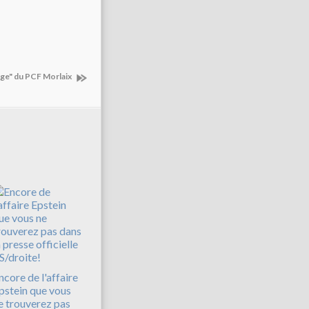
uge" du PCF Morlaix
ncore de l'affaire
pstein que vous
e trouverez pas