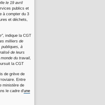
le le 19 avril
rvices publics et
le à compter du 3
ures et déchets,
e"
, indique la CGT
es milliers de
s publiques, à
ralisé de leurs
 monde du travail,
ursuit la CGT
is de grève de
rroviaire. Entre
e ministère de
ans le cadre d'
une