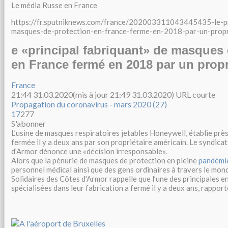
Le média Russe en France
https://fr.sputniknews.com/france/202003311043445435-le-pr
masques-de-protection-en-france-ferme-en-2018-par-un-propr
e «principal fabriquant» de masques 
en France fermé en 2018 par un propr
France
21:44 31.03.2020
(mis à jour 21:49 31.03.2020)
URL courte
Propagation du coronavirus - mars 2020 (
27
)
17
27
7
S'abonner
L’usine de masques respiratoires jetables Honeywell, établie près
fermée il y a deux ans par son propriétaire américain. Le syndica
d’Armor dénonce une «décision irresponsable».
Alors que la pénurie de masques de protection en pleine
pandémi
personnel médical ainsi que des gens ordinaires à travers le mond
Solidaires des Côtes d'Armor rappelle que l’une des principales e
spécialisées dans leur fabrication a fermé il y a deux ans, rappor