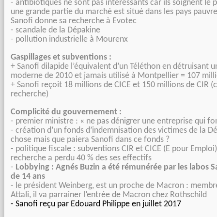
- antibiotiques ne sont pas intéressants car ils soignent le
une grande partie du marché est situé dans les pays pauvre
Sanofi donne sa recherche à Evotec
- scandale de la Dépakine
- pollution industrielle à Mourenx
Gaspillages et subventions :
+ Sanofi dilapide l’équivalent d’un Téléthon en détruisant u
moderne de 2010 et jamais utilisé à Montpellier = 107 mill
+ Sanofi reçoit 18 millions de CICE et 150 millions de CIR (
recherche)
Complicité du gouvernement :
- premier ministre : « ne pas dénigrer une entreprise qui f
- création d’un fonds d’indemnisation des victimes de la 
chose mais que paiera Sanofi dans ce fonds ?
- politique fiscale : subventions CIR et CICE (E pour Emploi)
recherche a perdu 40 % des ses effectifs
-
Lobbying : Agnés Buzin a été rémunérée par les labos 
de 14 ans
- le président Weinberg, est un proche de Macron : memb
Attali, il va parrainer l’entrée de Macron chez Rothschild
- Sanofi reçu par Edouard Philippe en juillet 2017