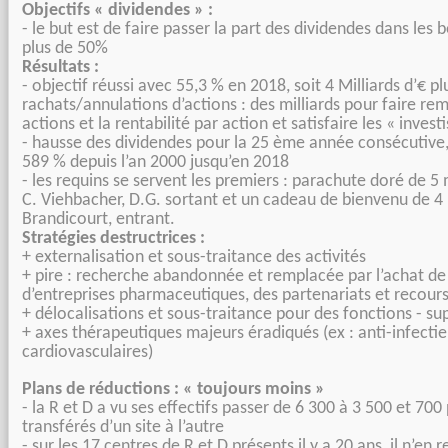
Objectifs « dividendes » :
- le but est de faire passer la part des dividendes dans les
plus de 50%
Résultats :
- objectif réussi avec 55,3 % en 2018, soit 4 Milliards d’€ pl
rachats/annulations d’actions : des milliards pour faire re
actions et la rentabilité par action et satisfaire les « investi
- hausse des dividendes pour la 25 ème année consécutive,
589 % depuis l’an 2000 jusqu’en 2018
- les requins se servent les premiers : parachute doré de 5 
C. Viehbacher, D.G. sortant et un cadeau de bienvenu de 4 
Brandicourt, entrant.
Stratégies destructrices :
+ externalisation et sous-traitance des activités
+ pire : recherche abandonnée et remplacée par l’achat de
d’entreprises pharmaceutiques, des partenariats et recours
+ délocalisations et sous-traitance pour des fonctions - su
+ axes thérapeutiques majeurs éradiqués (ex : anti-infectie
cardiovasculaires)
Plans de réductions : « toujours moins »
- la R et D a vu ses effectifs passer de 6 300 à 3 500 et 700
transférés d’un site à l’autre
- sur les 17 centres de R et D présents il y a 20 ans, il n’en 