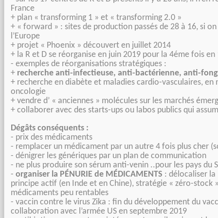
France
+ plan « transforming 1 » et « transforming 2.0 »
+ « forward » : sites de production passés de 28 à 16, si 
l’Europe
+ projet « Phoenix » découvert en juillet 2014
+ la R et D se réorganise en juin 2019 pour la 4éme fois en
- exemples de réorganisations stratégiques :
+
recherche anti-infectieuse,
anti-bactérienne
, anti-fon
+ recherche en diabète et maladies cardio-vasculaires, en 
oncologie
+ vendre d’ « anciennes » molécules sur les marchés émer
+ collaborer avec des starts-ups ou labos publics qui assum
Dégâts conséquents :
- prix des médicaments
- remplacer un médicament par un autre 4 fois plus cher (s
- dénigrer les génériques par un plan de communication
- ne plus produire son sérum anti-venin ..pour les pays du
-
organiser la
PÉNURIE
de
MÉDICAMENTS
: délocaliser l
principe actif (en Inde et en Chine), stratégie « zéro-stock »
médicaments peu rentables
- vaccin contre le virus Zika : fin du développement du vacc
collaboration avec l’armée US en septembre 2019