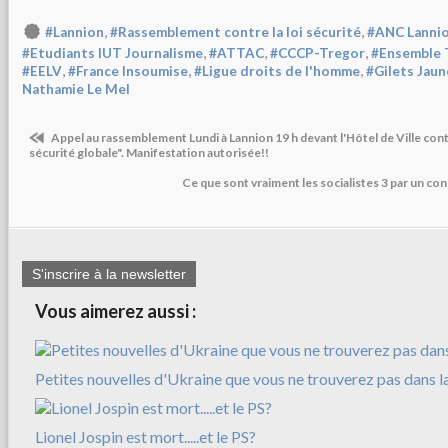
,
,
#Lannion
#Rassemblement contre la loi sécurité
#ANC Lanni
,
,
,
#Etudiants IUT Journalisme
#ATTAC
#CCCP-Tregor
#Ensemble 
,
,
,
#EELV
#France Insoumise
#Ligue droits de l'homme
#Gilets Jau
Nathamie Le Mel
Appel au rassemblement Lundi à Lannion 19 h devant l'Hôtel de Ville cont
sécurité globale". Manifestation autorisée!!
Ce que sont vraiment les socialistes 3 par un c
S'inscrire à la newsletter
Vous aimerez aussi :
Petites nouvelles d'Ukraine que vous ne trouverez pas dans l
Lionel Jospin est mort.....et le PS?