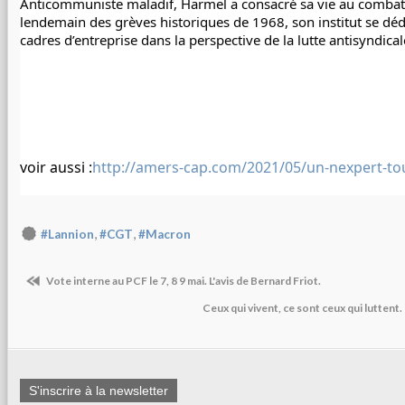
Anticommuniste maladif, Harmel a consacré sa vie au combat 
lendemain des grèves historiques de 1968, son institut se dédi
cadres d’entreprise dans la perspective de la lutte antisyndicale
voir aussi :
http://amers-cap.com/2021/05/un-nexpert-to
,
,
#Lannion
#CGT
#Macron
Vote interne au PCF le 7, 8 9 mai. L'avis de Bernard Friot.
Ceux qui vivent, ce sont ceux qui luttent
S'inscrire à la newsletter