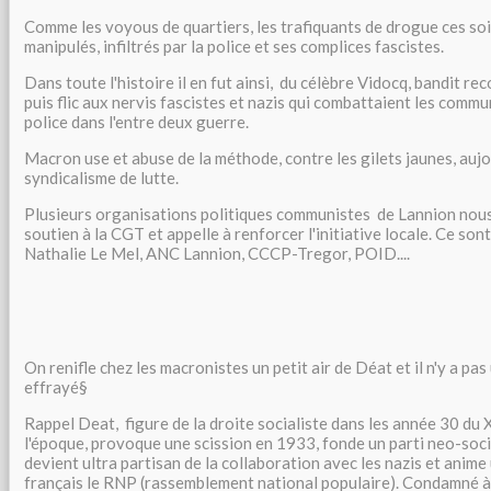
Comme les voyous de quartiers, les trafiquants de drogue ces soi
manipulés, infiltrés par la police et ses complices fascistes.
Dans toute l'histoire il en fut ainsi, du célèbre Vidocq, bandit r
puis flic aux nervis fascistes et nazis qui combattaient les commu
police dans l'entre deux guerre.
Macron use et abuse de la méthode, contre les gilets jaunes, aujo
syndicalisme de lutte.
Plusieurs organisations politiques communistes de Lannion nous 
soutien à la CGT et appelle à renforcer l'initiative locale. Ce son
Nathalie Le Mel, ANC Lannion, CCCP-Tregor, POID....
On renifle chez les macronistes un petit air de Déat et il n'y a pas
effrayé§
Rappel Deat, figure de la droite socialiste dans les année 30 du 
l'époque, provoque une scission en 1933, fonde un parti neo-soc
devient ultra partisan de la collaboration avec les nazis et anime 
français le RNP (rassemblement national populaire). Condamné à 