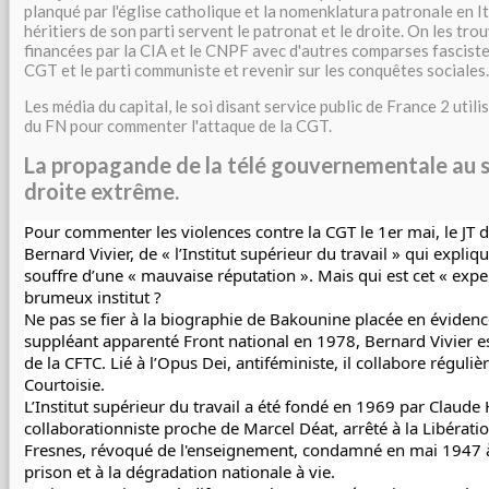
planqué par l'église catholique et la nomenklatura patronale en It
héritiers de son parti servent le patronat et le droite. On les tro
financées par la CIA et le CNPF avec d'autres comparses fasciste
CGT et le parti communiste et revenir sur les conquêtes sociales.
Les média du capital, le soi disant service public de France 2 uti
du FN pour commenter l'attaque de la CGT.
La propagande de la télé gouvernementale au s
droite extrême.
Pour commenter les violences contre la CGT le 1er mai, le JT de
Bernard Vivier, de « l’Institut supérieur du travail » qui expliqu
souffre d’une « mauvaise réputation ». Mais qui est cet « expert
brumeux institut ?
Ne pas se fier à la biographie de Bakounine placée en évidence
suppléant apparenté Front national en 1978, Bernard Vivier es
de la CFTC. Lié à l’Opus Dei, antiféministe, il collabore réguli
Courtoisie.
L’Institut supérieur du travail a été fondé en 1969 par Claude 
collaborationniste proche de Marcel Déat, arrêté à la Libérati
Fresnes, révoqué de l'enseignement, condamné en mai 1947 à
prison et à la dégradation nationale à vie.