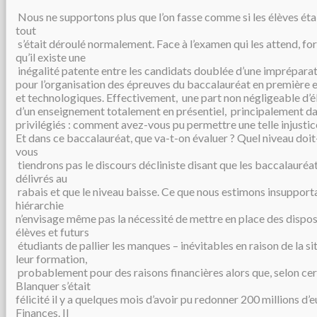
Nous ne supportons plus que l’on fasse comme si les élèves ét
tout
s’était déroulé normalement. Face à l’examen qui les attend, fo
qu’il existe une
inégalité patente entre les candidats doublée d’une impréparati
pour l’organisation des épreuves du baccalauréat en première e
et technologiques. Effectivement, une part non négligeable d’é
d’un enseignement totalement en présentiel, principalement da
privilégiés : comment avez-vous pu permettre une telle injustic
Et dans ce baccalauréat, que va-t-on évaluer ? Quel niveau doi
vous
tiendrons pas le discours décliniste disant que les baccalauréa
délivrés au
rabais et que le niveau baisse. Ce que nous estimons insupporta
hiérarchie
n’envisage même pas la nécessité de mettre en place des dispos
élèves et futurs
étudiants de pallier les manques – inévitables en raison de la si
leur formation,
probablement pour des raisons financières alors que, selon ce
Blanquer s’était
félicité il y a quelques mois d’avoir pu redonner 200 millions d’
Finances. Il