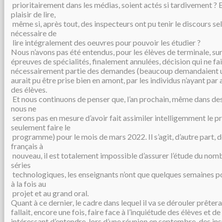
prioritairement dans les médias, soient actés si tardivement ? 
plaisir de lire,
même si, après tout, des inspecteurs ont pu tenir le discours selo
nécessaire de
lire intégralement des oeuvres pour pouvoir les étudier ?
Nous n’avons pas été entendus, pour les élèves de terminale, sur
épreuves de spécialités, finalement annulées, décision qui ne fai
nécessairement partie des demandes (beaucoup demandaient un 
aurait pu être prise bien en amont, par les individus n’ayant par 
des élèves.
Et nous continuons de penser que, l’an prochain, même dans de
nous ne
serons pas en mesure d’avoir fait assimiler intelligemment le 
seulement faire le
programme) pour le mois de mars 2022. Il s’agit, d’autre part, 
français à
nouveau, il est totalement impossible d’assurer l’étude du nomb
séries
technologiques, les enseignants n’ont que quelques semaines po
à la fois au
projet et au grand oral.
Quant à ce dernier, le cadre dans lequel il va se dérouler prêterai
fallait, encore une fois, faire face à l’inquiétude des élèves et de 
intéressant d’entendre, lors d’une réunion en septembre, des in