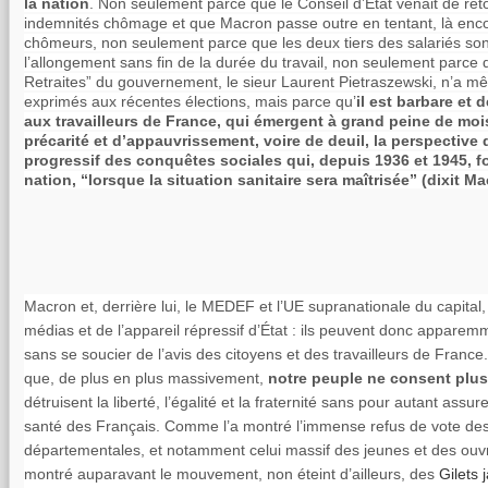
la nation
. Non seulement parce que le Conseil d’État venait de ret
indemnités chômage et que Macron passe outre en tentant, là encor
chômeurs, non seulement parce que les deux tiers des salariés son
l’allongement sans fin de la durée du travail, non seulement parce
Retraites” du gouvernement, le sieur Laurent Pietraszewski, n’a 
exprimés aux récentes élections, mais parce qu’
il est barbare et
aux travailleurs de France, qui émergent à grand peine de moi
précarité et d’appauvrissement, voire de deuil, la perspective
progressif des conquêtes sociales qui, depuis 1936 et 1945, fo
nation, “lorsque la situation sanitaire sera maîtrisée” (dixit Ma
Macron et, derrière lui, le MEDEF et l’UE supranationale du capital
médias et de l’appareil répressif d’État : ils peuvent donc apparem
sans se soucier de l’avis des citoyens et des travailleurs de France. 
que, de plus en plus massivement,
notre peuple ne consent plus
détruisent la liberté, l’égalité et la fraternité sans pour autant assurer
santé des Français. Comme l’a montré l’immense refus de vote des
départementales, et notamment celui massif des jeunes et des ouvr
montré auparavant le mouvement, non éteint d’ailleurs, des
Gilets 