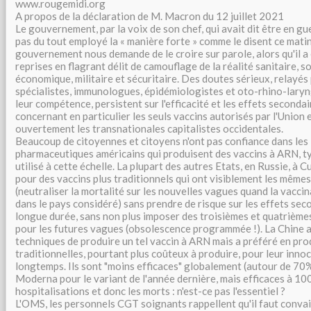
www.rougemidi.org
A propos de la déclaration de M. Macron du 12 juillet 2021
Le gouvernement, par la voix de son chef, qui avait dit être en gue
pas du tout employé la « manière forte » comme le disent ce matin
gouvernement nous demande de le croire sur parole, alors qu'il a 
reprises en flagrant délit de camouflage de la réalité sanitaire, so
économique, militaire et sécuritaire. Des doutes sérieux, relayé
spécialistes, immunologues, épidémiologistes et oto-rhino-lary
leur compétence, persistent sur l'efficacité et les effets seconda
concernant en particulier les seuls vaccins autorisés par l'Union
ouvertement les transnationales capitalistes occidentales.
Beaucoup de citoyennes et citoyens n'ont pas confiance dans les
pharmaceutiques américains qui produisent des vaccins à ARN, ty
utilisé à cette échelle. La plupart des autres Etats, en Russie, à C
pour des vaccins plus traditionnels qui ont visiblement les même
(neutraliser la mortalité sur les nouvelles vagues quand la vaccin
dans le pays considéré) sans prendre de risque sur les effets sec
longue durée, sans non plus imposer des troisièmes et quatrièmes
pour les futures vagues (obsolescence programmée !). La Chine 
techniques de produire un tel vaccin à ARN mais a préféré en pro
traditionnelles, pourtant plus coûteux à produire, pour leur inn
longtemps. Ils sont "moins efficaces" globalement (autour de 70%
Moderna pour le variant de l'année dernière, mais efficaces à 10
hospitalisations et donc les morts : n'est-ce pas l'essentiel ?
L'OMS, les personnels CGT soignants rappellent qu'il faut conva