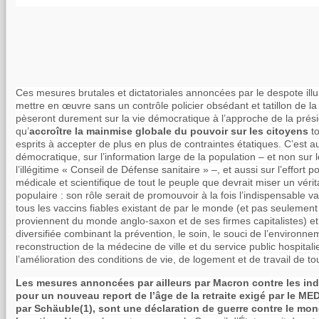
Ces mesures brutales et dictatoriales annoncées par le despote ill
mettre en œuvre sans un contrôle policier obsédant et tatillon de la
pèseront durement sur la vie démocratique à l’approche de la présid
qu’
accroître la mainmise globale du pouvoir sur les citoyens
t
esprits à accepter de plus en plus de contraintes étatiques. C’est au
démocratique, sur l’information large de la population – et non sur
l’illégitime « Conseil de Défense sanitaire » –, et aussi sur l’effort p
médicale et scientifique de tout le peuple que devrait miser un vér
populaire : son rôle serait de promouvoir à la fois l’indispensable v
tous les vaccins fiables existant de par le monde (et pas seulement
proviennent du monde anglo-saxon et de ses firmes capitalistes) et 
diversifiée combinant la prévention, le soin, le souci de l’environne
reconstruction de la médecine de ville et du service public hospitali
l’amélioration des conditions de vie, de logement et de travail de to
Les mesures annoncées par ailleurs par Macron contre les i
pour un nouveau report de l’âge de la retraite exigé par le MED
par Schäuble(1), sont une déclaration de guerre contre le mond