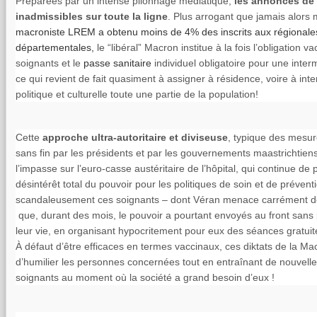
Préparées par un intense pilonnage médiatique,
les annonces de
inadmissibles sur toute la ligne
. Plus arrogant que jamais alors
macroniste LREM a obtenu moins de 4% des inscrits aux régionale
départementales,
le “libéral” Macron institue à la fois l’obligation v
soignants et le
passe sanitaire
individuel obligatoire pour une interm
ce qui revient de fait quasiment à assigner à résidence, voire à inter
politique et culturelle toute une partie de la population!
Cette
approche ultra-autoritaire et diviseuse
, typique des mesur
sans fin par les présidents et par les gouvernements maastrichtiens 
l’impasse sur l’euro-casse austéritaire de l’hôpital, qui continue de p
désintérêt total du pouvoir pour les politiques de soin et de préventi
scandaleusement ces soignants – dont Véran menace carrément de 
que, durant des mois, le pouvoir a pourtant envoyés au front sans p
leur vie, en organisant hypocritement pour eux des séances gratui
À défaut d’être efficaces en termes vaccinaux, ces diktats de la Ma
d’humilier les personnes concernées tout en entraînant de nouvell
soignants au moment où la société a grand besoin d’eux !